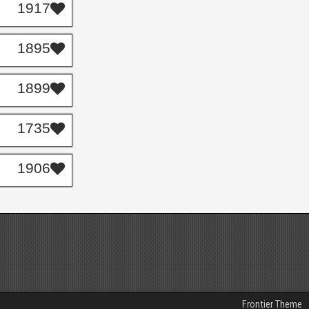
1917
1895
1899
1735
1906
Frontier Theme