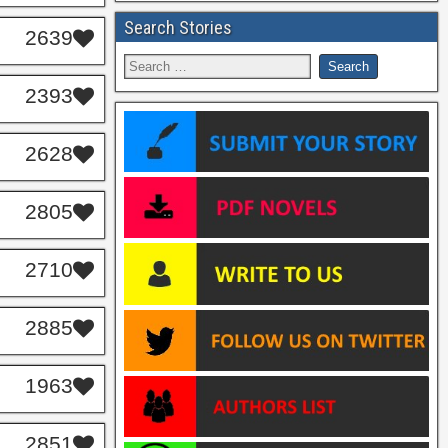
Search Stories
2639
2393
2628
2805
2710
2885
1963
2851