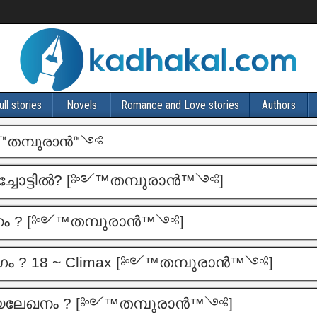
ull stories
Novels
Romance and Love stories
Authors
തമ്പുരാൻ™༺
്ചോട്ടിൽ? [༻™തമ്പുരാൻ™༺]
നം ? [༻™തമ്പുരാൻ™༺]
ാഗം ? 18 ~ Climax [༻™തമ്പുരാൻ™༺]
യലേഖനം ? [༻™തമ്പുരാൻ™༺]