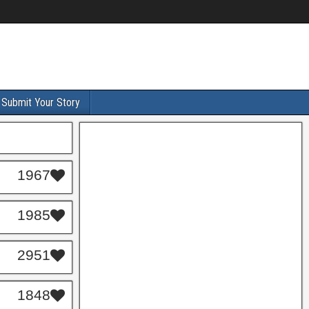
Submit Your Story
1967
1985
2951
1848