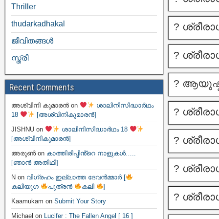
Thriller
thudarkadhakal
? ശ്രീര
ജീവിതങ്ങള്‍
? ശ്രീര
സ്ത്രീ
? ആയുഷ
Recent Comments
അശ്വിനി കുമാരൻ
on
ശാലിനിസിദ്ധാർഥം
? ശ്രീര
18
[അശ്വിനികുമാരൻ]
JISHNU
on
ശാലിനിസിദ്ധാർഥം 18
? ശ്രീര
[അശ്വിനികുമാരൻ]
അരുൺ
on
കാത്തിരിപ്പിൻ്റെ നാളുകൾ…..
[ഞാൻ അതിഥി]
? ശ്രീര
N
on
വിഗ്രഹം ഇല്ലാത്ത ദേവൻമ്മാർ [
കലിയുഗ
പുത്രൻ
കലി
]
? ശ്രീര
Kaamukam
on
Submit Your Story
Michael
on
Lucifer : The Fallen Angel [ 16 ]