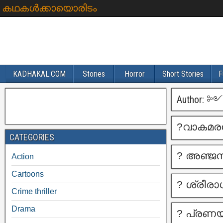
കഥകൾക്കായൊരിടം
KADHAKAL.COM
Stories
Horror
Short Stories
F
Author:
༻™
?വാകമരച
CATEGORIES
? അഞ്ജ
Action
Cartoons
? ശ്രീര
Crime thriller
Drama
? പ്രണ