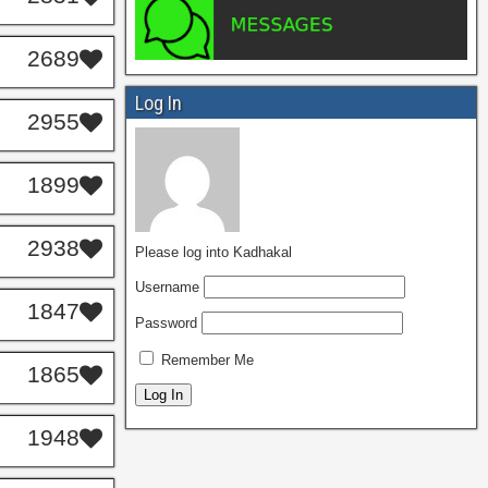
2689
Log In
2955
1899
2938
Please log into Kadhakal
Username
1847
Password
Remember Me
1865
1948