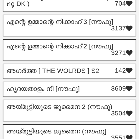
704
ꪀᧁ DK )
എന്റെ ഉമ്മാന്റെ നിക്കാഹ് 3 [നൗഫു]
3137
എന്റെ ഉമ്മാന്റെ നിക്കാഹ് 2 [നൗഫു]
3271
142
അഗർത്ത [ THE WOLRDS ] S2
3609
ഹൃദയതാളം നീ [നൗഫു]
അയ്മുട്ടിയുടെ ജുമൈന 2 (നൗഫു)
3504
അയ്മുട്ടിയുടെ ജുമൈന (നൗഫു]
3551