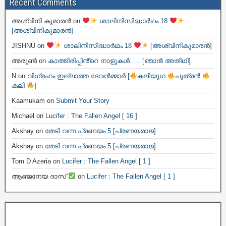
Recent Comments
അശ്വിനി കുമാരൻ
on
ശാലിനിസിദ്ധാർഥം 18
[അശ്വിനികുമാരൻ]
JISHNU
on
ശാലിനിസിദ്ധാർഥം 18
[അശ്വിനികുമാരൻ]
അരുൺ
on
കാത്തിരിപ്പിൻ്റെ നാളുകൾ….. [ഞാൻ അതിഥി]
N
on
വിഗ്രഹം ഇല്ലാത്ത ദേവൻമ്മാർ [
കലിയുഗ
പുത്രൻ
കലി
]
Kaamukam
on
Submit Your Story
Michael
on
Lucifer : The Fallen Angel [ 16 ]
Akshay
on
തേടി വന്ന പ്രണയം 5 [പ്രണയരാജ]
Akshay
on
തേടി വന്ന പ്രണയം 5 [പ്രണയരാജ]
Tom D Azeria
on
Lucifer : The Fallen Angel [ 1 ]
ആഞ്ജനേയ ദാസ്
on
Lucifer : The Fallen Angel [ 1 ]