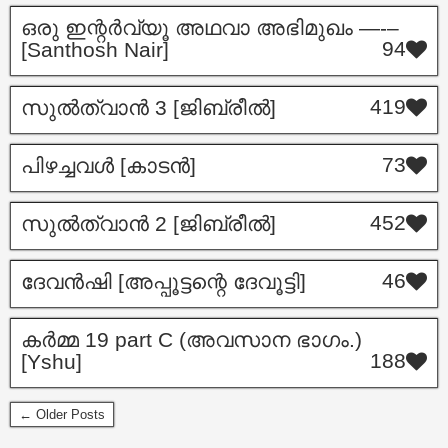
ഒരു ഇന്റര്‍വ്യൂ അഥവാ അഭിമുഖം —-–
94
[Santhosh Nair]
419
സുൽത്വാൻ 3 [ജിബ്രീൽ]
73
പിഴച്ചവൾ [കാടൻ]
452
സുൽത്വാൻ 2 [ജിബ്രീൽ]
46
ദേവൻഷി [അപ്പൂട്ടന്റെ ദേവൂട്ടി]
കർമ്മ 19 part C (അവസാന ഭാഗം.)
188
[Yshu]
← Older Posts