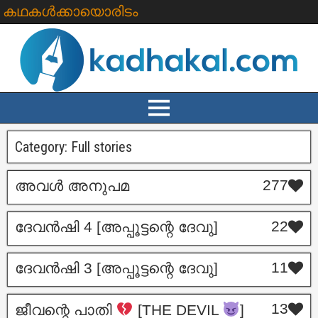
കഥകൾക്കായൊരിടം
Category:
Full stories
277
അവൾ അനുപമ
22
ദേവൻഷി 4 [അപ്പൂട്ടന്റെ ദേവു]
11
ദേവൻഷി 3 [അപ്പൂട്ടന്റെ ദേവു]
13
ജീവന്റെ പാതി
[THE DEVIL
]