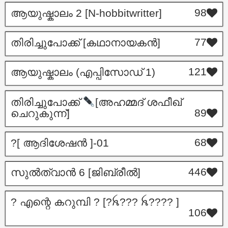
98
ആയുഷ്കാലം 2 [N-hobbitwritter]
77
തിരിച്ചുപോക്ക് [കഥാനായകൻ]
121
ആയുഷ്കാലം (എപ്പിസോഡ് 1)
തിരിച്ചുപോക്ക്
[അഹമ്മദ് ശഫീഖ്
89
ചെറുകുന്ന്]
68
?[ ആദിശേഷൻ ]-01
446
സുൽത്വാൻ 6 [ജിബ്രീൽ]
? എന്റെ കറുമ്പി ? [?ꫝ??? ꫝ???? ]
106