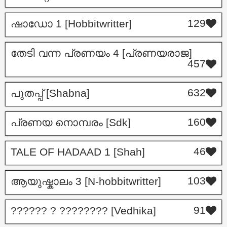
129
ഷാഡോ 1 [Hobbitwritter]
തേടി വന്ന പ്രണയം 4 [പ്രണയരാജ]
457
632
പുതപ്പ് [Shabna]
160
പ്രണയ നൊമ്പരം [Sdk]
46
TALE OF HADAAD 1 [Shah]
103
ആയുഷ്കാലം 3 [N-hobbitwritter]
91
?????? ? ???????? [Vedhika]