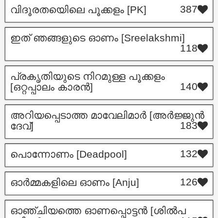
387
വിദൂരതയിെലെ പൂക്കളം [PK]
ഇത് ഞങ്ങളുടെ ഓണം [Sreelakshmi]
118
പ്രകൃതിയുടെ നിറമുള്ള പൂക്കളം
140
[ഒറ്റപ്പാലം കാരൻ]
അറിയപ്പെടാത്ത മാവേലിമാർ [അർജ്ജുൻ
183
ദേവ്]
132
പൊന്നോണം [Deadpool]
126
ഓർമ്മകളിലെ ഓണം [Anju]
ഓഞ്ചിയത്തെ ഓണപ്പൊട്ടൻ [ശിൽപ