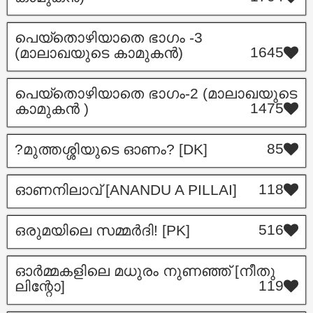
പെയ്തൊഴിയാതെ ഭാഗം -3
1645
(മാലാഖയുടെ കാമുകൻ)
പെയ്തൊഴിയാതെ ഭാഗം-2 (മാലാഖയുടെ
1475
കാമുകൻ )
85
?മുത്തശ്ശിയുടെ ഓണം? [DK]
118
ഓണനിലാവ്‌ [ANANDU A PILLAI]
516
ഒരുമയിലെ സമ്മർദി! [PK]
ഓർമ്മകളിലെ മധുരം നുണഞ്ഞ് [നീതു
119
ലിന്റോ]