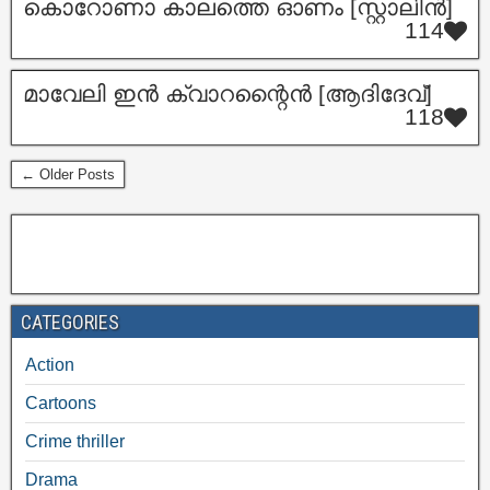
കൊറോണാ കാലത്തെ ഓണം [സ്റ്റാലിൻ]
114
മാവേലി ഇൻ ക്വാറന്റൈൻ [ആദിദേവ്]
118
← Older Posts
CATEGORIES
Action
Cartoons
Crime thriller
Drama