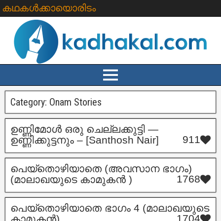
കഥകൾക്കായൊരിടം
Category:
Onam Stories
ഉണ്ണിമോൾ ഒരു ചെല്ലക്കുട്ടി —
911
ഉണ്ണിക്കുട്ടനും – [Santhosh Nair]
പെയ്തൊഴിയാതെ (അവസാന ഭാഗം)
1768
(മാലാഖയുടെ കാമുകൻ )
പെയ്തൊഴിയാതെ ഭാഗം 4 (മാലാഖയുടെ
1704
കാമുകൻ)