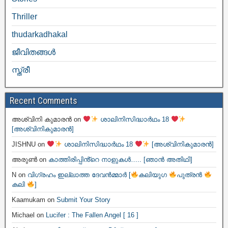
Thriller
thudarkadhakal
ജീവിതങ്ങള്‍
സ്ത്രീ
Recent Comments
അശ്വിനി കുമാരൻ
on
ശാലിനിസിദ്ധാർഥം 18
[അശ്വിനികുമാരൻ]
JISHNU
on
ശാലിനിസിദ്ധാർഥം 18
[അശ്വിനികുമാരൻ]
അരുൺ
on
കാത്തിരിപ്പിൻ്റെ നാളുകൾ….. [ഞാൻ അതിഥി]
N
on
വിഗ്രഹം ഇല്ലാത്ത ദേവൻമ്മാർ [
കലിയുഗ
പുത്രൻ
കലി
]
Kaamukam
on
Submit Your Story
Michael
on
Lucifer : The Fallen Angel [ 16 ]