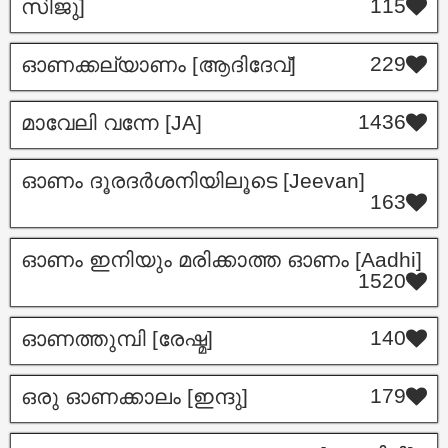
115
സിജു]
229
ഓണക്കല്യാണം [ആദിദേവ്]
1436
മാവേലി വന്നേ [JA]
ഓണം ദൂരദർശനിയിലൂടെ [Jeevan]
163
ഓണം ഇനിയും മരിക്കാത്ത ഓണം [Aadhi]
1520
140
ഓണത്തുമ്പി [രേഷ്മ]
179
ഒരു ഓണക്കാലം [ഇന്ദു]