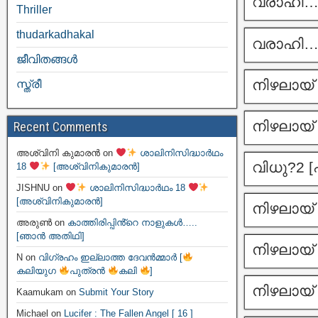
വരാഹി….
Thriller
thudarkadhakal
വരാഹി….
ജീവിതങ്ങള്‍
നിഴലായ് 
സ്ത്രീ
നിഴലായ് 
Recent Comments
അശ്വിനി കുമാരൻ
on
ശാലിനിസിദ്ധാർഥം
വിധു?2 
18
[അശ്വിനികുമാരൻ]
JISHNU
on
ശാലിനിസിദ്ധാർഥം 18
[അശ്വിനികുമാരൻ]
നിഴലായ് 
അരുൺ
on
കാത്തിരിപ്പിൻ്റെ നാളുകൾ…..
[ഞാൻ അതിഥി]
നിഴലായ് 
N
on
വിഗ്രഹം ഇല്ലാത്ത ദേവൻമ്മാർ [
കലിയുഗ
പുത്രൻ
കലി
]
നിഴലായ് 
Kaamukam
on
Submit Your Story
Michael
on
Lucifer : The Fallen Angel [ 16 ]