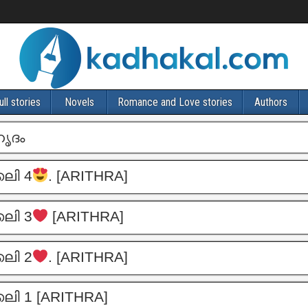
ull stories
Novels
Romance and Love stories
Authors
ൃദം
ലി 4
. [ARITHRA]
ലി 3
[ARITHRA]
ലി 2
. [ARITHRA]
ലി 1 [ARITHRA]