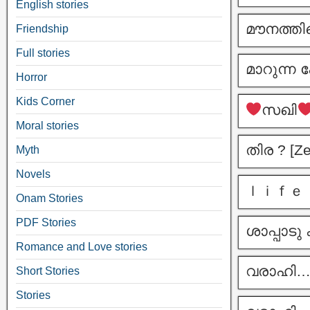
English stories
മൗനത്തി
Friendship
Full stories
മാറുന്ന
Horror
Kids Corner
സഖി
Moral stories
തിര ? [Ze
Myth
Novels
ｌｉｆｅ ｐ
Onam Stories
PDF Stories
ശാപ്പാടു 
Romance and Love stories
വരാഹി….
Short Stories
Stories