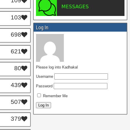
109
103
Log In
698
621
80
Please log into Kadhakal
Username
439
Password
Remember Me
507
379