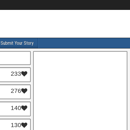
Submit Your Story
233
276
140
130