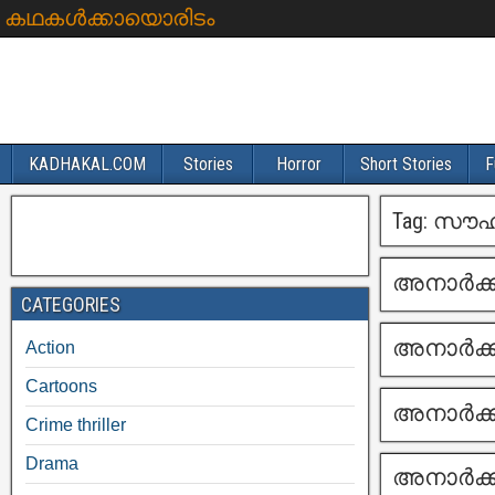
കഥകൾക്കായൊരിടം
KADHAKAL.COM
Stories
Horror
Short Stories
F
Tag:
സൗഹ
അനാർക്ക
CATEGORIES
അനാർക്ക
Action
Cartoons
അനാർക്ക
Crime thriller
Drama
അനാർക്ക