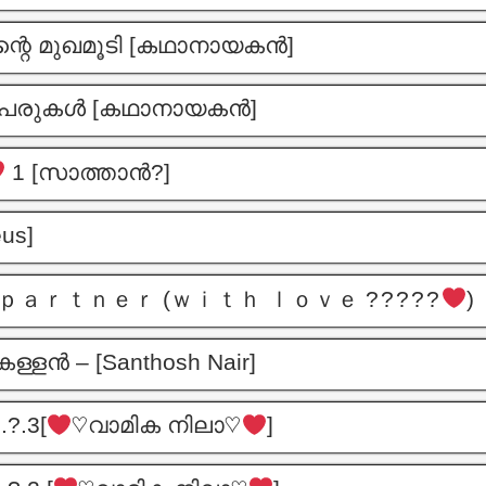
ന്റെ മുഖമൂടി [കഥാനായകൻ]
 പേരുകൾ [കഥാനായകൻ]
1 [സാത്താൻ?]
us]
ａｒｔｎｅｒ (ｗｉｔｈ ｌｏｖｅ ? ? ? ? ?
)
കള്ളൻ – [Santhosh Nair]
?.3[
♡വാമിക നിലാ♡
]