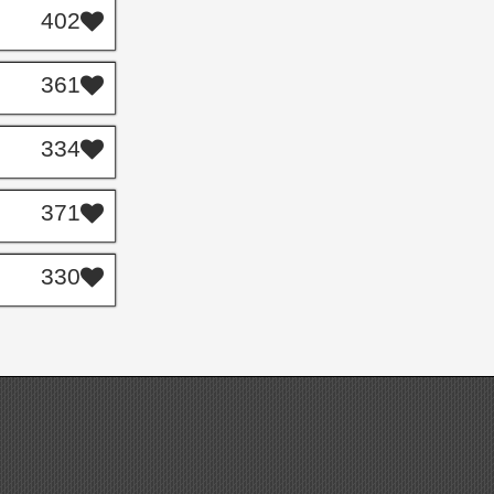
402
361
334
371
330