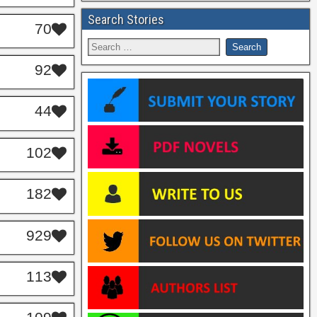
Search Stories
70
92
44
102
182
929
113