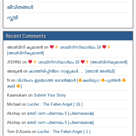
ജീവിതങ്ങള്‍
സ്ത്രീ
Recent Comments
അശ്വിനി കുമാരൻ
on
ശാലിനിസിദ്ധാർഥം 18
[അശ്വിനികുമാരൻ]
JISHNU
on
ശാലിനിസിദ്ധാർഥം 18
[അശ്വിനികുമാരൻ]
അരുൺ
on
കാത്തിരിപ്പിൻ്റെ നാളുകൾ….. [ഞാൻ അതിഥി]
N
on
വിഗ്രഹം ഇല്ലാത്ത ദേവൻമ്മാർ [
കലിയുഗ
പുത്രൻ
കലി
]
Kaamukam
on
Submit Your Story
Michael
on
Lucifer : The Fallen Angel [ 16 ]
Akshay
on
തേടി വന്ന പ്രണയം 5 [പ്രണയരാജ]
Akshay
on
തേടി വന്ന പ്രണയം 5 [പ്രണയരാജ]
Tom D Azeria
on
Lucifer : The Fallen Angel [ 1 ]