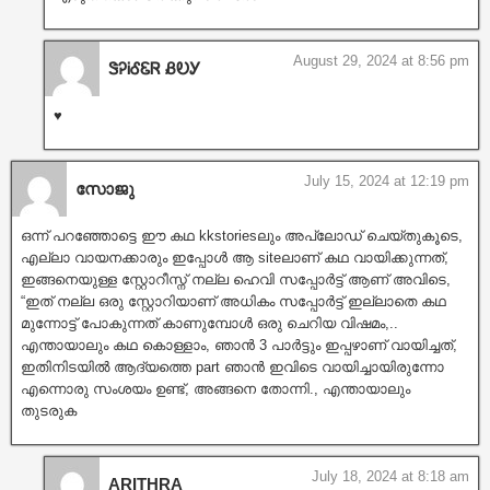
August 29, 2024 at 8:56 pm
ᏕᎮᎥᎴᏋᏒ ᏰᎧᎩ
♥️
July 15, 2024 at 12:19 pm
സോജു
ഒന്ന് പറഞ്ഞോട്ടെ ഈ കഥ kkstoriesലും അപ്‌ലോഡ് ചെയ്തുകൂടെ,
എല്ലാ വായനക്കാരും ഇപ്പോൾ ആ siteലാണ് കഥ വായിക്കുന്നത്,
ഇങ്ങനെയുള്ള സ്റ്റോറീസ്ന് നല്ല ഹെവി സപ്പോർട്ട് ആണ് അവിടെ,
“ഇത് നല്ല ഒരു സ്റ്റോറിയാണ് അധികം സപ്പോർട്ട് ഇല്ലാതെ കഥ
മുന്നോട്ട് പോകുന്നത് കാണുമ്പോൾ ഒരു ചെറിയ വിഷമം,..
എന്തായാലും കഥ കൊള്ളാം, ഞാൻ 3 പാർട്ടും ഇപ്പഴാണ് വായിച്ചത്,
ഇതിനിടയിൽ ആദ്യത്തെ part ഞാൻ ഇവിടെ വായിച്ചായിരുന്നോ
എന്നൊരു സംശയം ഉണ്ട്, അങ്ങനെ തോന്നി., എന്തായാലും
തുടരുക
July 18, 2024 at 8:18 am
ARITHRA