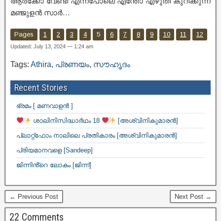
ആർക്കോ വേണ്ടി എന്നപോലെ എന്തോ എഴുതി കുറിക്കുന്ന
മഞ്ജുളൻ സാർ…
Pages
1
2
3
4
5
6
7
8
9
10
11
12
Updated: July 13, 2024 — 1:24 am
Tags:
Athira
,
പ്രണയം
,
സൗഹൃദം
Recent Stories
ഭ്രമം [ മണവാളൻ ]
ശാലിനിസിദ്ധാർഥം 18
[അശ്വിനികുമാരൻ]
പ്ലാറ്റ്ഫോം നാലിലെ പ്രതികാരം [അശ്വിനികുമാരൻ]
പ്രിയമാനവളെ [Sandeep]
ജിന്നിൻ്റെ ലോകം [ജിന്ന്]
← Previous Post
Next Post →
22 Comments