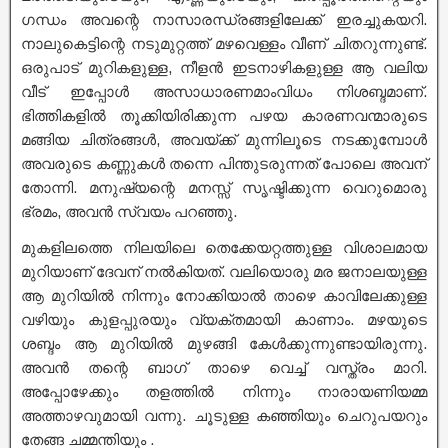
ഗന്ധം അവന്റെ നാസാരന്ധ്രങ്ങളിലേക്ക് ഇരച്ചുകയറി.
നാലുകെട്ടിന്റെ നടുമുറ്റത്ത് മഴവെള്ളം വീണ് ചിതറുന്നുണ്ട്.
ഒരുപാട് മുറികളുള്ള, നീളൻ ഇടനാഴികളുള്ള ആ വലിയ
വീട് ഇപ്പോൾ അസാധാരണമാംവിധം നിശബ്ദമാണ്.
ഭിത്തികളിൽ തൂക്കിയിരിക്കുന്ന പഴയ കാരണവന്മാരുടെ
മങ്ങിയ ചിത്രങ്ങൾ, അവയ്ക്ക് മുന്നിലൂടെ നടക്കുമ്പോൾ
അവരുടെ കണ്ണുകൾ തന്നെ പിന്തുടരുന്നത് പോലെ അവന്
തോന്നി. മനുഷ്യന്റെ മനസ്സ് സൃഷ്ടിക്കുന്ന വെറുമൊരു
ഭ്രമം, അവൻ സ്വയം പറഞ്ഞു.
മുകളിലത്തെ നിലയിലെ തെക്കേയറ്റത്തുള്ള വിശാലമായ
മുറിയാണ് ദേവന് നൽകിയത്. വലിയൊരു മര ജനാലയുള്ള
ആ മുറിയിൽ നിന്നും നോക്കിയാൽ താഴെ കാവിലേക്കുള്ള
വഴിയും കുളപ്പുരയും വ്യക്തമായി കാണാം. മഴയുടെ
ശബ്ദം ആ മുറിയിൽ മുഴങ്ങി കേൾക്കുന്നുണ്ടായിരുന്നു.
അവൻ തന്റെ ബാഗ് താഴെ വെച്ച് വസ്ത്രം മാറി.
അപ്പോഴേക്കും തളത്തിൽ നിന്നും നാരായണിയമ്മ
അത്താഴവുമായി വന്നു. ചൂടുള്ള കഞ്ഞിയും ചെറുപയറും
തേങ്ങ ചമ്മന്തിയും .