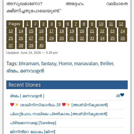
അസുഖമാണോ? അദ്ദേഹം വല്ലാതെ
ക്ഷീണിച്ചതുപോലെയുണ്ട്.”
Pages
1
2
3
4
5
6
7
8
9
10
11
12
13
14
15
16
17
18
19
20
21
22
23
24
25
26
27
28
29
30
31
32
33
34
35
36
37
38
39
40
Updated: June 19, 2026 — 5:28 pm
Tags:
bhramam
,
fantasy
,
Horror
,
manavalan
,
thriller
,
ഭ്രമം
,
മണവാളൻ
Recent Stories
ഭ്രമം [ മണവാളൻ ]
48
ശാലിനിസിദ്ധാർഥം 18
[അശ്വിനികുമാരൻ]
പ്ലാറ്റ്ഫോം നാലിലെ പ്രതികാരം [അശ്വിനികുമാരൻ]
പ്രിയമാനവളെ [Sandeep]
ജിന്നിൻ്റെ ലോകം [ജിന്ന്]