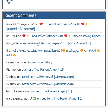
സ്ത്രീ
Recent Comments
അശ്വിനി കുമാരൻ
on
ശാലിനിസിദ്ധാർഥം 18
[അശ്വിനികുമാരൻ]
JISHNU
on
ശാലിനിസിദ്ധാർഥം 18
[അശ്വിനികുമാരൻ]
അരുൺ
on
കാത്തിരിപ്പിൻ്റെ നാളുകൾ….. [ഞാൻ അതിഥി]
N
on
വിഗ്രഹം ഇല്ലാത്ത ദേവൻമ്മാർ [
കലിയുഗ
പുത്രൻ
കലി
]
Kaamukam
on
Submit Your Story
Michael
on
Lucifer : The Fallen Angel [ 16 ]
Akshay
on
തേടി വന്ന പ്രണയം 5 [പ്രണയരാജ]
Akshay
on
തേടി വന്ന പ്രണയം 5 [പ്രണയരാജ]
Tom D Azeria
on
Lucifer : The Fallen Angel [ 1 ]
ആഞ്ജനേയ ദാസ്
on
Lucifer : The Fallen Angel [ 1 ]