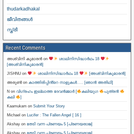
thudarkadhakal
ജീവിതങ്ങള്‍
സ്ത്രീ
Recent Comments
അശ്വിനി കുമാരൻ
on
ശാലിനിസിദ്ധാർഥം 18
[അശ്വിനികുമാരൻ]
JISHNU
on
ശാലിനിസിദ്ധാർഥം 18
[അശ്വിനികുമാരൻ]
അരുൺ
on
കാത്തിരിപ്പിൻ്റെ നാളുകൾ….. [ഞാൻ അതിഥി]
N
on
വിഗ്രഹം ഇല്ലാത്ത ദേവൻമ്മാർ [
കലിയുഗ
പുത്രൻ
കലി
]
Kaamukam
on
Submit Your Story
Michael
on
Lucifer : The Fallen Angel [ 16 ]
Akshay
on
തേടി വന്ന പ്രണയം 5 [പ്രണയരാജ]
Akshay
on
തേടി വന്ന പ്രണയം 5 [പ്രണയരാജ]