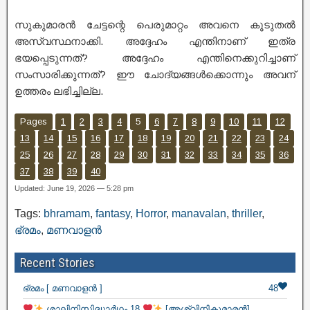
സുകുമാരൻ ചേട്ടന്റെ പെരുമാറ്റം അവനെ കൂടുതൽ
അസ്വസ്ഥനാക്കി. അദ്ദേഹം എന്തിനാണ് ഇത്ര
ഭയപ്പെടുന്നത്? അദ്ദേഹം എന്തിനെക്കുറിച്ചാണ്
സംസാരിക്കുന്നത്? ഈ ചോദ്യങ്ങൾക്കൊന്നും അവന്
ഉത്തരം ലഭിച്ചില്ല.
Pages
1
2
3
4
5
6
7
8
9
10
11
12
13
14
15
16
17
18
19
20
21
22
23
24
25
26
27
28
29
30
31
32
33
34
35
36
37
38
39
40
Updated: June 19, 2026 — 5:28 pm
Tags:
bhramam
,
fantasy
,
Horror
,
manavalan
,
thriller
,
ഭ്രമം
,
മണവാളൻ
Recent Stories
ഭ്രമം [ മണവാളൻ ]
48
ശാലിനിസിദ്ധാർഥം 18
[അശ്വിനികുമാരൻ]