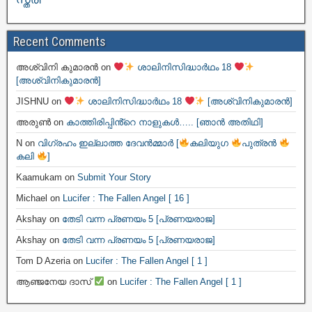
Recent Comments
അശ്വിനി കുമാരൻ
on
ശാലിനിസിദ്ധാർഥം 18
[അശ്വിനികുമാരൻ]
JISHNU
on
ശാലിനിസിദ്ധാർഥം 18
[അശ്വിനികുമാരൻ]
അരുൺ
on
കാത്തിരിപ്പിൻ്റെ നാളുകൾ….. [ഞാൻ അതിഥി]
N
on
വിഗ്രഹം ഇല്ലാത്ത ദേവൻമ്മാർ [
കലിയുഗ
പുത്രൻ
കലി
]
Kaamukam
on
Submit Your Story
Michael
on
Lucifer : The Fallen Angel [ 16 ]
Akshay
on
തേടി വന്ന പ്രണയം 5 [പ്രണയരാജ]
Akshay
on
തേടി വന്ന പ്രണയം 5 [പ്രണയരാജ]
Tom D Azeria
on
Lucifer : The Fallen Angel [ 1 ]
ആഞ്ജനേയ ദാസ്
on
Lucifer : The Fallen Angel [ 1 ]