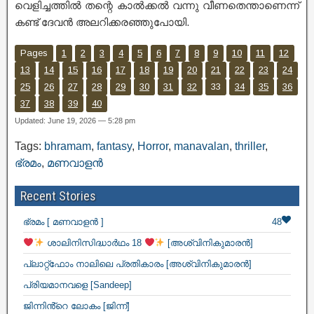
വെളിച്ചത്തിൽ തന്റെ കാൽക്കൽ വന്നു വീണതെന്താണെന്ന്
കണ്ട് ദേവൻ അലറിക്കരഞ്ഞുപോയി.
Pages
1
2
3
4
5
6
7
8
9
10
11
12
13
14
15
16
17
18
19
20
21
22
23
24
25
26
27
28
29
30
31
32
33
34
35
36
37
38
39
40
Updated: June 19, 2026 — 5:28 pm
Tags:
bhramam
,
fantasy
,
Horror
,
manavalan
,
thriller
,
ഭ്രമം
,
മണവാളൻ
Recent Stories
ഭ്രമം [ മണവാളൻ ]
48
ശാലിനിസിദ്ധാർഥം 18
[അശ്വിനികുമാരൻ]
പ്ലാറ്റ്ഫോം നാലിലെ പ്രതികാരം [അശ്വിനികുമാരൻ]
പ്രിയമാനവളെ [Sandeep]
ജിന്നിൻ്റെ ലോകം [ജിന്ന്]