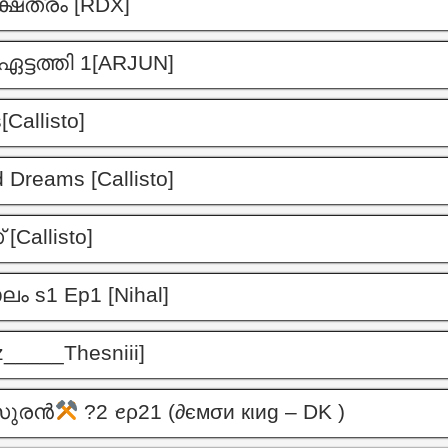
്ഷത്രം [RDX]
ഏട്ടത്തി 1[ARJUN]
Callisto]
 Dreams [Callisto]
[Callisto]
ം s1 Ep1 [Nihal]
_____Thesniii]
സുരൻ
?2 ꫀρ21 (∂ємσи кιиg – DK )