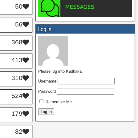
50
56
Log In
368
413
Please log into Kadhakal
310
Username
Password
524
Remember Me
179
82