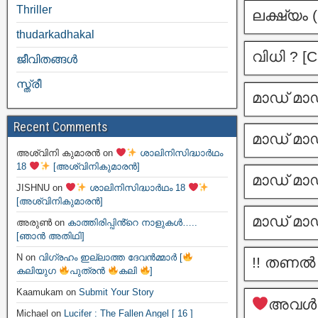
Thriller
ലക്ഷ്യം 
thudarkadhakal
വിധി ? [
ജീവിതങ്ങള്‍
സ്ത്രീ
മാഡ് മാഡ
Recent Comments
മാഡ് മാഡ
അശ്വിനി കുമാരൻ
on
ശാലിനിസിദ്ധാർഥം
18
[അശ്വിനികുമാരൻ]
മാഡ് മാഡ
JISHNU
on
ശാലിനിസിദ്ധാർഥം 18
[അശ്വിനികുമാരൻ]
മാഡ് മാഡ
അരുൺ
on
കാത്തിരിപ്പിൻ്റെ നാളുകൾ…..
[ഞാൻ അതിഥി]
N
on
വിഗ്രഹം ഇല്ലാത്ത ദേവൻമ്മാർ [
!! തണൽ –
കലിയുഗ
പുത്രൻ
കലി
]
Kaamukam
on
Submit Your Story
അവ
Michael
on
Lucifer : The Fallen Angel [ 16 ]