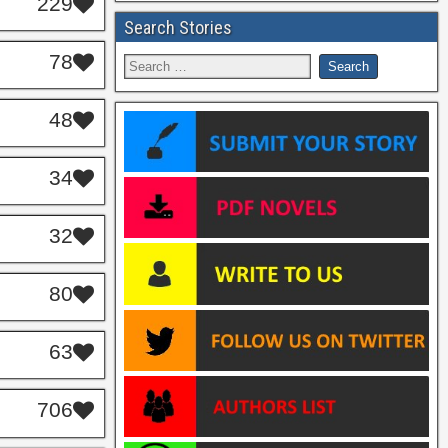
229
Search Stories
78
48
34
32
80
63
706