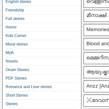
വെള്ളിനക
English stories
Friendship
മീനാക്ഷി 
Full stories
Horror
Memories[
Kids Corner
Blood and
Moral stories
Myth
മെമ്മറീസ് 
Novels
Onam Stories
ആയുഷ്കാല
PDF Stories
Anzz [Anz
Romance and Love stories
Short Stories
ദേവാ
Stories