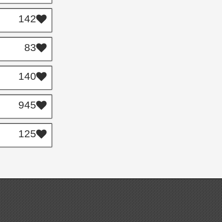
142
83
140
945
125