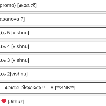
(promo) [കാലൻ]
Casanova ?]
ം 5 [vishnu]
ം 4 [vishnu]
ം 3 [vishnu]
ം 2[vishnu]
 വേനലറിയാതെ !! – 8 [**SNK**]
ൾ
[Jithuz]