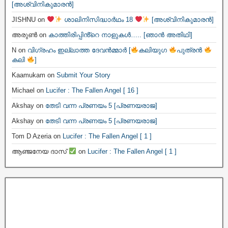
[അശ്വിനികുമാരൻ]
JISHNU
on
ശാലിനിസിദ്ധാർഥം 18
[അശ്വിനികുമാരൻ]
അരുൺ
on
കാത്തിരിപ്പിൻ്റെ നാളുകൾ….. [ഞാൻ അതിഥി]
N
on
വിഗ്രഹം ഇല്ലാത്ത ദേവൻമ്മാർ [
കലിയുഗ
പുത്രൻ
കലി
]
Kaamukam
on
Submit Your Story
Michael
on
Lucifer : The Fallen Angel [ 16 ]
Akshay
on
തേടി വന്ന പ്രണയം 5 [പ്രണയരാജ]
Akshay
on
തേടി വന്ന പ്രണയം 5 [പ്രണയരാജ]
Tom D Azeria
on
Lucifer : The Fallen Angel [ 1 ]
ആഞ്ജനേയ ദാസ്
on
Lucifer : The Fallen Angel [ 1 ]