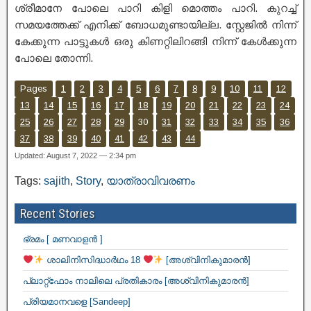
ശ്രീമാനേ പോലെ പാറി കിളി മൊത്തം പാറി. കുറച്ച്
സമയത്തേക്ക് എനിക്ക് ബോധമുണ്ടായില്ല. സ്റ്റേജിൽ നിന്ന്
കേക്കുന്ന പാട്ടുകൾ ഒരു കിണറ്റിലിറങ്ങി നിന്ന് കേൾക്കുന്ന
പോലെ തോന്നി.
Pages
1
2
3
4
5
6
7
8
9
10
11
12
13
14
15
16
17
18
19
20
21
22
23
24
25
26
27
28
29
30
31
32
33
34
35
36
37
38
39
40
41
42
43
44
Updated: August 7, 2022 — 2:34 pm
Tags:
sajith
,
Story
,
യാത്രാവിവരണം
Recent Stories
ഭ്രമം [ മണവാളൻ ]
ശാലിനിസിദ്ധാർഥം 18
[അശ്വിനികുമാരൻ]
പ്ലാറ്റ്ഫോം നാലിലെ പ്രതികാരം [അശ്വിനികുമാരൻ]
പ്രിയമാനവളെ [Sandeep]