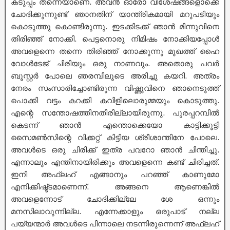
കടുപ്പം തന്നെയാണെ. അവൻ ഓരോ വിശേഷങ്ങളൊക്കെ
ചോദിക്കുന്നുണ്ട് ഞാനതിന് യാന്ത്രികമായി മറുപടിയും
കൊടുത്തു കൊണ്ടിരുന്നു. ഇടക്കിടക്ക് ഞാൻ മിന്നുവിനെ
തിരിഞ്ഞ് നോക്കി. പെട്ടനൊരു നിമിഷം നോക്കിയപ്പോൾ
അവളെന്നെ തന്നെ തിരിഞ്ഞ് നോക്കുന്നു മുഖത്ത് ഹൈ
വോൾടേജ് ചിരിയും ഒരു നാണവും. അതൊരു പവർ
ബൂസ്റ്റർ പോലെ ഞരമ്പിലൂടെ അരിച്ചു കയറി. അത്രം
നേരം സംസാരിച്ചോണ്ടിരുന്ന വിഷ്ണുവിനെ ഞാനെടുത്ത്
പൊക്കി വട്ടം കറക്കി കവിളിലൊരുമ്മയും കൊടുത്തു.
എന്റെ സന്തോഷത്തിനതിരില്ലായിരുന്നു. പുരപ്പറമ്പിൽ
കെടന്ന് ഞാൻ എന്തൊക്കെയോ കാട്ടിക്കൂട്ടി
സൈമൺസിന്റെ വിക്കറ്റ് കിട്ടിയ ശ്രീശാന്തിനേ പോലെ.
അവൾടെ ഒരു ചിരിക്ക് ഇത്ര പവറോ ഞാൻ ചിന്തിച്ചു.
എന്നാലും എന്തിനായിരിക്കും അവളെന്നെ കണ്ട് ചിരിച്ചത്.
ഇനി അഫ്ലഹ് എങ്ങാനും പറഞ്ഞ് കാണുമോ
എനിക്കിഷ്ട്ടമാണെന്ന്. അങ്ങനെ ആണെങ്കിൽ
അവളെന്നോട് ചോദിക്കില്ലേ ശേ ഒന്നും
മനസിലാവുന്നില്ല. എന്നേക്കാളും ഒരുപാട് നല്ല
പയ്യന്മാർ അവൾടെ പിന്നാലെ നടന്നിരുന്നെന്ന് അഫ്ലഹ്