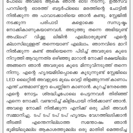
പോലെ അവിടെ ആകെ ഞാൻ ഓടി നടന്നു. ഉൽസവ
പറമ്പിന്റെ ഓരത്ത് ബട്ടർഫ്ലൈ മരത്തിന്റെ ചോട്ടിൽ
നിൽക്കുന്ന അ പാവാടക്കാരിയെ ഞാൻ കണ്ടു. സ്റ്റേജിൽ
നടക്കുന്ന പരിപാടി കളൊക്കെ സസൂഷ്മം
നോക്കികാണുകയാണവൾ. അടുത്തു തന്നെ അഭിയുണ്ട്
അഫ്ലഹ് വിഷ്ണു ലിജിൻ എല്ലാരുമുണ്ട് എന്റെ
ക്ലാസിലുള്ളത് തന്നെയാണ് എല്ലാം. ഞാനവിടെ മാറി
നിൽക്കുന്ന കണ്ട് അഭിയെന്നെ പിടിച്ച് അവരുടെ കൂടെ
നിറുത്തി ആവുന്നത്ര ഒഴിഞ്ഞു മാറാൻ നോക്കി രക്ഷയില്ല
അങ്ങനെ ഞാൻ അവരുടെ കൂടെ മിന്നുവിനടുത്ത് തന്നെ
നിന്നു. എന്റെ ഹൃദയമിടിപ്പൊക്കെ കൂടുന്നുണ്ട് സ്റ്റേജിലെ
LED ലൈറ്റിൽ അവളുടെ മുഖം വെട്ടി തിളങ്ങുന്നത് കാണാം
എന്ത് ചന്തമാണ് ഈ പെണ്ണിനേ കാണാൻ. കുറച്ച് നേരത്തെ
എന്റെ നോട്ടം ശ്രദ്ധിച്ചപോലെ പെട്ടന്നവൾ തിരിഞ്ഞ്
എന്നെ നോക്കി. വണ്ടറടിച്ച് കിളിപോയി നിൽക്കാണ് ഞാൻ.
അവളെ നോക്കി നിൽക്കുന്ന എനിക്ക് ഒരു ചിരി അവൾ
സമ്മാനിച്ചു. ടപ് ടപ് ടപ് ടപ് ഹൃദയം വേഗത്തിലടിക്കാൻ
തീടങ്ങി എന്തെന്നില്ലാത്ത സന്തോഷം ഞാൻ
ഭൂമിയിലുമല്ല ആകാശത്തുമല്ല ഒരു മാതിരി മെത്തടിച്ച