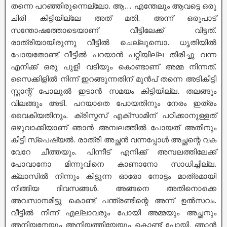
തന്നെ പറഞ്ഞിരുന്നെല്ലോ. ആ… എന്തേലും ആവട്ടെ ഒരു
ചിരി കിട്ടിയില്ലേ അത് മതി. അന്ന് ഒരുപാട്
സന്തോഷത്തോടെയാണ് വീട്ടിലേക്ക് വിട്ടത്.
രാത്രിയായിരുന്നു വീട്ടിൽ ചെല്ലുമ്പൊ. ധൃതിയിൽ
പോയതോണ്ട് വീട്ടിൽ പറയാൻ പറ്റിയില്ല തിരിച്ചു വന്ന
എനിക്ക് ഒരു പുളി വടിയും കൊണ്ടാണ് അമ്മ നിന്നത്.
സൈക്കിളിൽ നിന്ന് ഇറങ്ങുന്നതിന് മുൻപ് തന്നെ അടികിട്ടി
സ്റ്റാന്റ് പോലുൽ ഇടാൻ സമയം കിട്ടിയില്ല. തലങ്ങും
വിലങ്ങും അടി. പറയാതെ പോയതിനും നേരം ഇത്രം
വൈകിയതിനും. ക്രിസ്മസ് എക്സാമിന് പഠിക്കാനുള്ളത്
ഒഴുവാക്കിയാണ് ഞാൻ അമ്പലത്തിൽ പോയത് അതിനും
കിട്ടി സ്പെഷ്യൽ. രാത്രി അച്ഛൻ വന്നപ്പോൾ അച്ഛന്റെ വക
വേറേ ചീത്തയും. പിന്നീട് എനിക്ക് അമ്പലത്തിലേക്ക്
പോവാനോ മിന്നുവിനെ കാണാനോ സാധിച്ചില്ല.
ക്ലാസിൽ നിന്നും കിട്ടുന്ന ഓരോ നോട്ടം മാത്രമായി
നീങ്ങിയ ദിവസങ്ങൾ. അങ്ങനെ അതിനൊക്കെ
അവസാനമിട്ടു കൊണ്ട് പന്ത്രണ്ടിന്റെ അന്ന് ഉൽസവം.
വീട്ടിൽ നിന്ന് എല്ലാവരും പോയി അമ്മയും അച്ഛനും
അനിയനേയും അനിയത്തിയേയും കൊണ്ട് പോയി. ഞാൻ