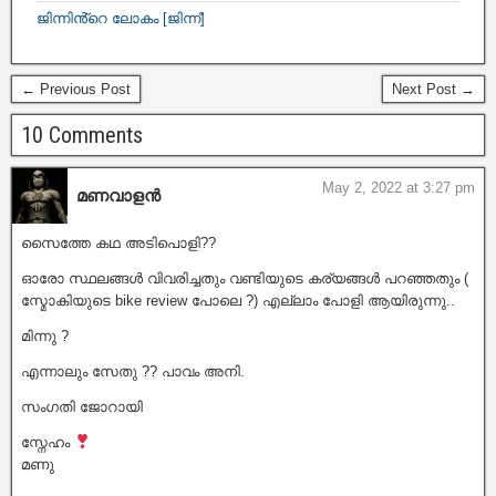
ജിന്നിൻ്റെ ലോകം [ജിന്ന്]
← Previous Post
Next Post →
10 Comments
May 2, 2022 at 3:27 pm
മണവാളൻ
സൈത്തേ കഥ അടിപൊളി??
ഓരോ സ്ഥലങ്ങൾ വിവരിച്ചതും വണ്ടിയുടെ കര്യങ്ങൾ പറഞ്ഞതും (
സ്മോകിയുടെ bike review പോലെ ?) എല്ലാം പോളി ആയിരുന്നു..
മിന്നു ?
എന്നാലും സേതു ?? പാവം അനി.
സംഗതി ജോറായി
സ്നേഹം
മണു