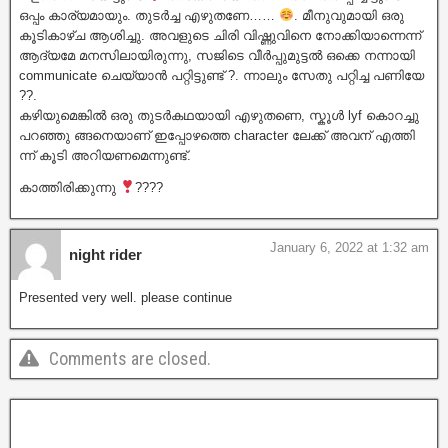
ഒപ്പം കാര്യമായും. തുടർച്ച എഴുതണേ……
. മീനുവുമായി ഒരു
കൂടികാഴ്ച ആശിച്ചു. അവളുടെ ചിരി വിഷ്ണുവിനെ നോക്കിയാന്നെന്ന്
ആദ്യമേ മനസിലായിരുന്നു, സജിടെ വീർപ്പുമുട്ടൽ ഒക്കെ നന്നായി
communicate ചെയ്യാൻ പറ്റിട്ടുണ്ട് ?. ന്നാലും സേതു പറ്റിച്ച പണിയേ
??.
കഴിയുമെങ്കിൽ ഒരു തുടർകഥയായി എഴുതണെ, സ്കൂൾ lyf കൊറച്ചു
പറഞ്ഞു ങ്ങനെയാണ് ഇപ്പോഴത്തെ character ലേക്ക് അവന് എത്തി
ന്ന് കൂടി അറിയണമെന്നുണ്ട്.
കാത്തിരിക്കുന്നു
????
January 6, 2022 at 1:32 am
night rider
Presented very well. please continue
Comments are closed.