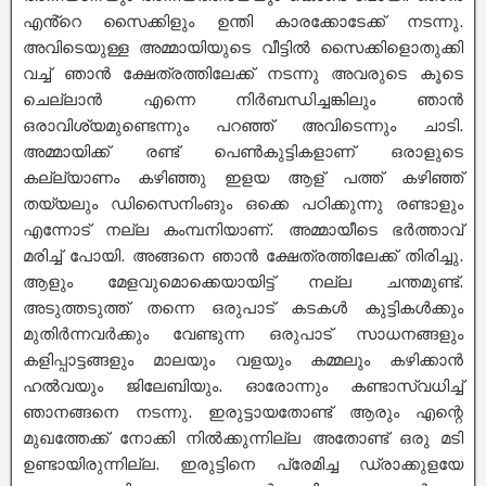
എൻ്റെ സൈക്കിളും ഉന്തി കാരക്കോടേക്ക് നടന്നു.
അവിടെയുള്ള അമ്മായിയുടെ വീട്ടിൽ സൈക്കിളൊതുക്കി
വച്ച് ഞാൻ ക്ഷേത്രത്തിലേക്ക് നടന്നു അവരുടെ കൂടെ
ചെല്ലാൻ എന്നെ നിർബന്ധിച്ചങ്കിലും ഞാൻ
ഒരാവിശ്യമുണ്ടെന്നും പറഞ്ഞ് അവിടെന്നും ചാടി.
അമ്മായിക്ക് രണ്ട് പെൺകുട്ടികളാണ് ഒരാളുടെ
കല്ല്യാണം കഴിഞ്ഞു ഇളയ ആള് പത്ത് കഴിഞ്ഞ്
തയ്യലും ഡിസൈനിംങും ഒക്കെ പഠിക്കുന്നു രണ്ടാളും
എന്നോട് നല്ല കംമ്പനിയാണ്. അമ്മായീടെ ഭർത്താവ്
മരിച്ച് പോയി. അങ്ങനെ ഞാൻ ക്ഷേത്രത്തിലേക്ക് തിരിച്ചു.
ആളും മേളവുമൊക്കെയായിട്ട് നല്ല ചന്തമുണ്ട്.
അടുത്തടുത്ത് തന്നെ ഒരുപാട് കടകൾ കുട്ടികൾക്കും
മുതിർന്നവർക്കും വേണ്ടുന്ന ഒരുപാട് സാധനങ്ങളും
കളിപ്പാട്ടങ്ങളും മാലയും വളയും കമ്മലും കഴിക്കാൻ
ഹൽവയും ജിലേബിയും. ഓരോന്നും കണ്ടാസ്വധിച്ച്
ഞാനങ്ങനെ നടന്നു. ഇരുട്ടായതോണ്ട് ആരും എന്റെ
മുഖത്തേക്ക് നോക്കി നിൽക്കുന്നില്ല അതോണ്ട് ഒരു മടി
ഉണ്ടായിരുന്നില്ല. ഇരുട്ടിനെ പ്രേമിച്ച ഡ്രാക്കുളയേ