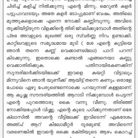
ചിരിച്ച് കളിച്ച് നിൽക്കുന്നു എന്റെ മിന്നു. മെറൂൺ കളർ
പട്ടുപാവാടയും അതേ കളർ ടോപ്പുമാണ് വേഷം. അതിലെ
മുത്തുകളൊക്കെ എന്നെ നോക്കി കണ്ണിമ്പുന്നു. അവിടെ
തൂക്കിയിട്ടിരുന്ന വിളക്കിന്റെ തിരി ജ്വലിക്കുമ്പോൾ അതിന്റെ
പ്രഭ അവളുടെ മുഖത്ത് ഒരു സ്വർണ്ണ നിറം ഉണ്ടാക്കി.
കാറ്റിലവളുടെ സമൃദ്ധമായ മുടി ( ശേ എന്റെ കുട്ടിയെ
ഞാൻ തന്നെ കണ്ണ് വെക്കാണല്ലോ) പാറി പറന്ന്
കിടക്കുന്നു. ഇതൊക്കെ കണ്ടാൽ എങ്ങനെയാ കണ്ണു
വെക്കാതിരിക്കുക. പതിനായിരകണക്കിന്
സുന്ദരിമാർക്കിടയിലേക്ക് ഇവളെ കയറ്റി വിട്ടാലും
മിന്നുവിനെ ഞാൻ യുണീക്ക് ആയിട്ട് തന്നെ കണും. ഒരാളേ
പോലെ ഏഴു പേരുണ്ടെന്നൊക്കെ പറയുന്നത് കള്ളമാണ്.
ആ കൃഷ്ണ സൗന്ദര്യത്തിൽ ആറാടി നിക്കുമ്പോൾ പെട്ടന്ന്
എന്റെ പുറത്തൊരു കൈ വന്നു വീണു. തിരിഞ്ഞ്
നോക്കിയപ്പോൾ വിഷ്ണു. എന്റെ കൂടെ പഠിക്കുന്നതാണ് ഒരേ
ക്ലാസിൽ അവന്റെ വീട്ടിലേക്ക് ഇവിടെന്ന് ഏകദേശം
അഞ്ച് ആറ് കിലോമീറ്റർ ദൂരമുണ്ട്. അവിടെന്ന്
വരണെങ്കിൽ ഇവന്റെ ഒക്കെ ഭക്തിയുടെ ആഴം കൊറച്ച്