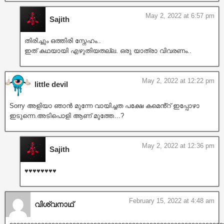
May 2, 2022 at 6:57 pm
Sajith
തിരിച്ചും ഒത്തിരി സ്നേഹം..
ഇത് കഥയായി എഴുതിയതല്ല. ഒരു യാത്രാ വിവരണം..
May 2, 2022 at 12:22 pm
little devil
Sorry അളിയാ ഞാൻ മുന്നേ വായിച്ചത പക്ഷേ കമെൻ്റ് ഇപ്പോഴാ
ഇടുന്നെ.അടിപൊളി ആണ് മുത്തേ…?
May 2, 2022 at 12:36 pm
Sajith
♥️♥️♥️♥️♥️♥️♥️♥️
February 15, 2022 at 4:48 am
വിശ്വനാഥ്