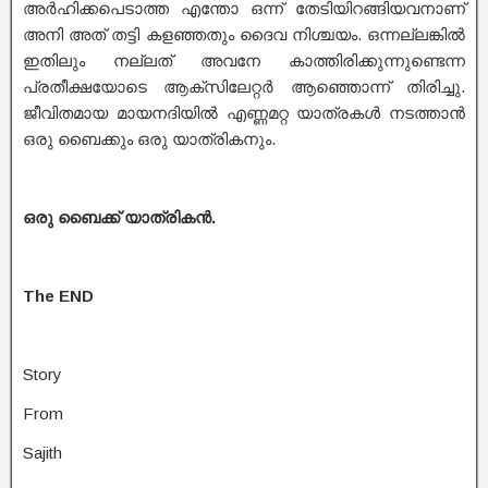
അർഹിക്കപെടാത്ത എന്തോ ഒന്ന് തേടിയിറങ്ങിയവനാണ്
അനി അത് തട്ടി കളഞ്ഞതും ദൈവ നിശ്ചയം. ഒന്നല്ലങ്കിൽ
ഇതിലും നല്ലത് അവനേ കാത്തിരിക്കുന്നുണ്ടെന്ന
പ്രതീക്ഷയോടെ ആക്സിലേറ്റർ ആഞ്ഞൊന്ന് തിരിച്ചു.
ജീവിതമായ മായനദിയിൽ എണ്ണമറ്റ യാത്രകൾ നടത്താൻ
ഒരു ബൈക്കും ഒരു യാത്രികനും.
ഒരു ബൈക്ക് യാത്രികൻ.
The END
Story
From
Sajith