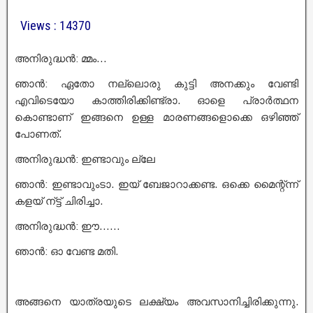
Views : 14370
അനിരുദ്ധൻ: മ്മം…
ഞാൻ: ഏതോ നല്ലൊരു കുട്ടി അനക്കും വേണ്ടി
എവിടെയോ കാത്തിരിക്കിണ്ട്രാ. ഓളെ പ്രാർത്ഥന
കൊണ്ടാണ് ഇങ്ങനെ ഉള്ള മാരണങ്ങളൊക്കെ ഒഴിഞ്ഞ്
പോണത്.
അനിരുദ്ധൻ: ഇണ്ടാവും ല്ലേ
ഞാൻ: ഇണ്ടാവുംടാ. ഇയ് ബേജാറാക്കണ്ട. ഒക്കെ മൈന്റ്ന്ന്
കളയ് ന്ട്ട് ചിരിച്ചാ.
അനിരുദ്ധൻ: ഈ……
ഞാൻ: ഓ വേണ്ട മതി.
അങ്ങനെ യാത്രയുടെ ലക്ഷ്യം അവസാനിച്ചിരിക്കുന്നു.