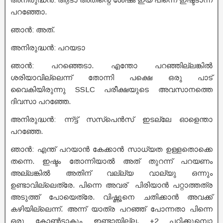
പറഞ്ഞോ.
ഞാൻ: അത്.
അനിരുദ്ധൻ: പറയടാ
ഞാൻ: പറഞ്ഞെടാ. എന്തോ പറഞ്ഞില്ലങ്കിൽ
ശരിയാവില്ലെന്ന് തോന്നി പക്ഷെ ഒരു പാട്
വൈകിയിരുന്നു SSLC പരീക്ഷയുടെ അവസാനത്തെ
ദിവസാ പറഞ്ഞേ.
അനിരുദ്ധൻ: ന്ന്ട്ട് സസ്പെൻസ് ഇടല്ലേ ഓളെന്താ
പറഞ്ഞേ.
ഞാൻ: എന്ത് പറയാൻ കേക്കാൻ സാധ്യത ഉള്ളതൊക്കെ
തന്നെ. ഇഷ്ടം തോന്നിയാൽ അത് തുറന്ന് പറയണം
അല്ലങ്കിൽ അതിന് വല്ല്യ വാല്യു ഒന്നും
ഉണ്ടാവില്ലെത്രേ. പിന്നെ അവര് പിരിയാൻ പറ്റാത്തത്ര
അടുത്ത് പോയെത്രേ. വിഷ്ണൂനെ ചതിക്കാൻ അവക്ക്
കഴിയില്ലെന്ന്. അന്ന് യാത്ര പറഞ്ഞ് പോന്നതാ പിന്നെ
ഒരു കോൺടാക്ടും ഇണ്ടായില്ല. +2 പഠിക്കുമ്പൊ