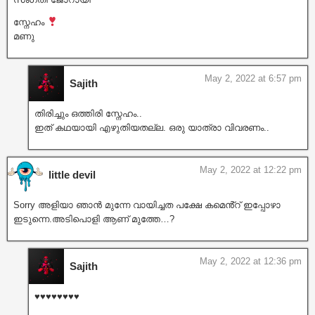
സ്നേഹം
മണു
May 2, 2022 at 6:57 pm
Sajith
തിരിച്ചും ഒത്തിരി സ്നേഹം..
ഇത് കഥയായി എഴുതിയതല്ല. ഒരു യാത്രാ വിവരണം..
May 2, 2022 at 12:22 pm
little devil
Sorry അളിയാ ഞാൻ മുന്നേ വായിച്ചത പക്ഷേ കമെൻ്റ് ഇപ്പോഴാ
ഇടുന്നെ.അടിപൊളി ആണ് മുത്തേ…?
May 2, 2022 at 12:36 pm
Sajith
♥️♥️♥️♥️♥️♥️♥️♥️