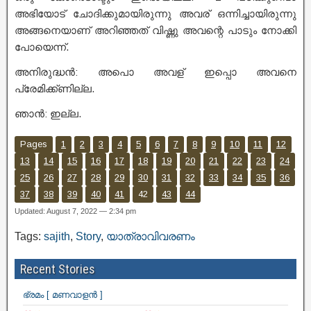
അഭിയോട് ചോദിക്കുമായിരുന്നു അവര് ഒന്നിച്ചായിരുന്നു
അങ്ങനെയാണ് അറിഞ്ഞത് വിഷ്ണു അവന്റെ പാടും നോക്കി
പോയെന്ന്.
അനിരുദ്ധൻ: അപൊ അവള് ഇപ്പൊ അവനെ
പ്രേമിക്ക്ണില്ല.
ഞാൻ: ഇല്ല.
Pages
1
2
3
4
5
6
7
8
9
10
11
12
13
14
15
16
17
18
19
20
21
22
23
24
25
26
27
28
29
30
31
32
33
34
35
36
37
38
39
40
41
42
43
44
Updated: August 7, 2022 — 2:34 pm
Tags:
sajith
,
Story
,
യാത്രാവിവരണം
Recent Stories
ഭ്രമം [ മണവാളൻ ]