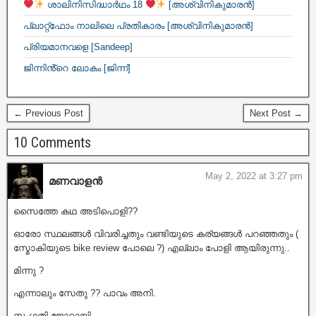
ശാലിനിസിദ്ധാർഥം 18
[അശ്വിനികുമാരൻ]
പ്ലാറ്റ്ഫോം നാലിലെ പ്രതികാരം [അശ്വിനികുമാരൻ]
പ്രിയമാനവളെ [Sandeep]
ജിന്നിൻ്റെ ലോകം [ജിന്ന്]
← Previous Post
Next Post →
10 Comments
May 2, 2022 at 3:27 pm
മണവാളൻ
സൈത്തേ കഥ അടിപൊളി??
ഓരോ സ്ഥലങ്ങൾ വിവരിച്ചതും വണ്ടിയുടെ കര്യങ്ങൾ പറഞ്ഞതും (
സ്മോകിയുടെ bike review പോലെ ?) എല്ലാം പോളി ആയിരുന്നു..
മിന്നു ?
എന്നാലും സേതു ?? പാവം അനി.
സംഗതി ജോറായി