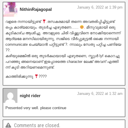
January 6, 2022 at 1:39 pm
NithinRajagopal
വളരെ നന്നായിട്ടുണ്ട്
.രസകരമായി തന്നെ അവതരിപ്പിച്ചിട്ടുണ്ട്
ഒപ്പം കാര്യമായും. തുടർച്ച എഴുതണേ……
. മീനുവുമായി ഒരു
കൂടികാഴ്ച ആശിച്ചു. അവളുടെ ചിരി വിഷ്ണുവിനെ നോക്കിയാന്നെന്ന്
ആദ്യമേ മനസിലായിരുന്നു, സജിടെ വീർപ്പുമുട്ടൽ ഒക്കെ നന്നായി
communicate ചെയ്യാൻ പറ്റിട്ടുണ്ട് ?. ന്നാലും സേതു പറ്റിച്ച പണിയേ
??.
കഴിയുമെങ്കിൽ ഒരു തുടർകഥയായി എഴുതണെ, സ്കൂൾ lyf കൊറച്ചു
പറഞ്ഞു ങ്ങനെയാണ് ഇപ്പോഴത്തെ character ലേക്ക് അവന് എത്തി
ന്ന് കൂടി അറിയണമെന്നുണ്ട്.
കാത്തിരിക്കുന്നു
????
January 6, 2022 at 1:32 am
night rider
Presented very well. please continue
Comments are closed.