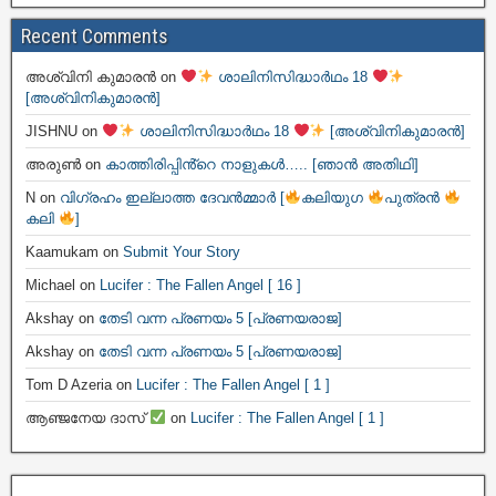
Recent Comments
അശ്വിനി കുമാരൻ
on
ശാലിനിസിദ്ധാർഥം 18
[അശ്വിനികുമാരൻ]
JISHNU
on
ശാലിനിസിദ്ധാർഥം 18
[അശ്വിനികുമാരൻ]
അരുൺ
on
കാത്തിരിപ്പിൻ്റെ നാളുകൾ….. [ഞാൻ അതിഥി]
N
on
വിഗ്രഹം ഇല്ലാത്ത ദേവൻമ്മാർ [
കലിയുഗ
പുത്രൻ
കലി
]
Kaamukam
on
Submit Your Story
Michael
on
Lucifer : The Fallen Angel [ 16 ]
Akshay
on
തേടി വന്ന പ്രണയം 5 [പ്രണയരാജ]
Akshay
on
തേടി വന്ന പ്രണയം 5 [പ്രണയരാജ]
Tom D Azeria
on
Lucifer : The Fallen Angel [ 1 ]
ആഞ്ജനേയ ദാസ്
on
Lucifer : The Fallen Angel [ 1 ]