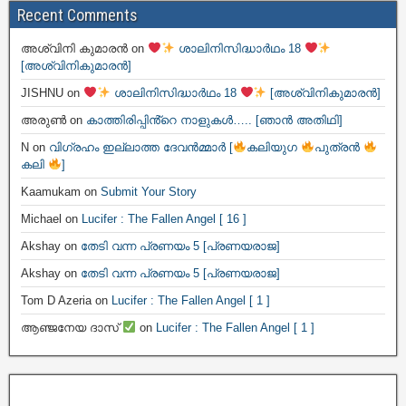
Recent Comments
അശ്വിനി കുമാരൻ
on
ശാലിനിസിദ്ധാർഥം 18
[അശ്വിനികുമാരൻ]
JISHNU
on
ശാലിനിസിദ്ധാർഥം 18
[അശ്വിനികുമാരൻ]
അരുൺ
on
കാത്തിരിപ്പിൻ്റെ നാളുകൾ….. [ഞാൻ അതിഥി]
N
on
വിഗ്രഹം ഇല്ലാത്ത ദേവൻമ്മാർ [
കലിയുഗ
പുത്രൻ
കലി
]
Kaamukam
on
Submit Your Story
Michael
on
Lucifer : The Fallen Angel [ 16 ]
Akshay
on
തേടി വന്ന പ്രണയം 5 [പ്രണയരാജ]
Akshay
on
തേടി വന്ന പ്രണയം 5 [പ്രണയരാജ]
Tom D Azeria
on
Lucifer : The Fallen Angel [ 1 ]
ആഞ്ജനേയ ദാസ്
on
Lucifer : The Fallen Angel [ 1 ]