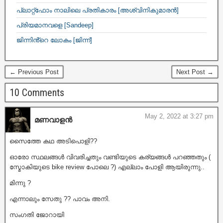
പ്ലാറ്റ്ഫോം നാലിലെ പ്രതികാരം [അശ്വിനികുമാരൻ]
പ്രിയമാനവളെ [Sandeep]
ജിന്നിൻ്റെ ലോകം [ജിന്ന്]
← Previous Post
Next Post →
10 Comments
May 2, 2022 at 3:27 pm
മണവാളൻ
സൈത്തേ കഥ അടിപൊളി??
ഓരോ സ്ഥലങ്ങൾ വിവരിച്ചതും വണ്ടിയുടെ കര്യങ്ങൾ പറഞ്ഞതും (
സ്മോകിയുടെ bike review പോലെ ?) എല്ലാം പോളി ആയിരുന്നു..
മിന്നു ?
എന്നാലും സേതു ?? പാവം അനി.
സംഗതി ജോറായി