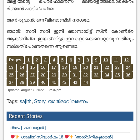
അളിയന്റെ പെർഫോമൻസ് മലയാളത്തിലൊരക്ഷരം
മിണ്ടാൻ പാടില്ലല്ലേ.
അനിരുദ്ധൻ: ഒന്ന് മിണ്ടാണ്ടിരി നാശമേ.
ഞാൻ: സരി സരി ഇനി ഞാനായിട്ട് സീൻ കോൺട്ര
ആക്ക്ണില്ല. ഇയത് വിട്ടള ഇവളൊക്കെസെറ്റാവുന്നതിലും
നല്ലത് പോണതന്നെ ആണെടാ.
Pages
1
2
3
4
5
6
7
8
9
10
11
12
13
14
15
16
17
18
19
20
21
22
23
24
25
26
27
28
29
30
31
32
33
34
35
36
37
38
39
40
41
42
43
44
Updated: August 7, 2022 — 2:34 pm
Tags:
sajith
,
Story
,
യാത്രാവിവരണം
Recent Stories
ഭ്രമം [ മണവാളൻ ]
ശാലിനിസിദ്ധാർഥം 18
[അശ്വിനികുമാരൻ]