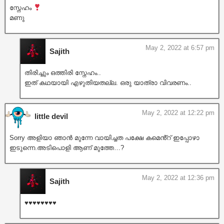
സ്നേഹം
മണു
May 2, 2022 at 6:57 pm
Sajith
തിരിച്ചും ഒത്തിരി സ്നേഹം..
ഇത് കഥയായി എഴുതിയതല്ല. ഒരു യാത്രാ വിവരണം..
May 2, 2022 at 12:22 pm
little devil
Sorry അളിയാ ഞാൻ മുന്നേ വായിച്ചത പക്ഷേ കമെൻ്റ് ഇപ്പോഴാ
ഇടുന്നെ.അടിപൊളി ആണ് മുത്തേ…?
May 2, 2022 at 12:36 pm
Sajith
♥️♥️♥️♥️♥️♥️♥️♥️