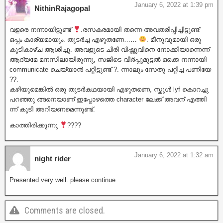
January 6, 2022 at 1:39 pm
NithinRajagopal
വളരെ നന്നായിട്ടുണ്ട്
.രസകരമായി തന്നെ അവതരിപ്പിച്ചിട്ടുണ്ട്
ഒപ്പം കാര്യമായും. തുടർച്ച എഴുതണേ……
. മീനുവുമായി ഒരു
കൂടികാഴ്ച ആശിച്ചു. അവളുടെ ചിരി വിഷ്ണുവിനെ നോക്കിയാന്നെന്ന്
ആദ്യമേ മനസിലായിരുന്നു, സജിടെ വീർപ്പുമുട്ടൽ ഒക്കെ നന്നായി
communicate ചെയ്യാൻ പറ്റിട്ടുണ്ട് ?. ന്നാലും സേതു പറ്റിച്ച പണിയേ
??.
കഴിയുമെങ്കിൽ ഒരു തുടർകഥയായി എഴുതണെ, സ്കൂൾ lyf കൊറച്ചു
പറഞ്ഞു ങ്ങനെയാണ് ഇപ്പോഴത്തെ character ലേക്ക് അവന് എത്തി
ന്ന് കൂടി അറിയണമെന്നുണ്ട്.
കാത്തിരിക്കുന്നു
????
January 6, 2022 at 1:32 am
night rider
Presented very well. please continue
Comments are closed.