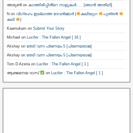
അരുൺ
on
കാത്തിരിപ്പിൻ്റെ നാളുകൾ….. [ഞാൻ അതിഥി]
N
on
വിഗ്രഹം ഇല്ലാത്ത ദേവൻമ്മാർ [
കലിയുഗ
പുത്രൻ
കലി
]
Kaamukam
on
Submit Your Story
Michael
on
Lucifer : The Fallen Angel [ 16 ]
Akshay
on
തേടി വന്ന പ്രണയം 5 [പ്രണയരാജ]
Akshay
on
തേടി വന്ന പ്രണയം 5 [പ്രണയരാജ]
Tom D Azeria
on
Lucifer : The Fallen Angel [ 1 ]
ആഞ്ജനേയ ദാസ്
on
Lucifer : The Fallen Angel [ 1 ]