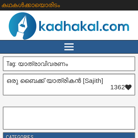
കഥകൾക്കായൊരിടം
Tag:
യാത്രാവിവരണം
ഒരു ബൈക്ക് യാത്രികൻ [Sajith]
1362
CATEGORIES