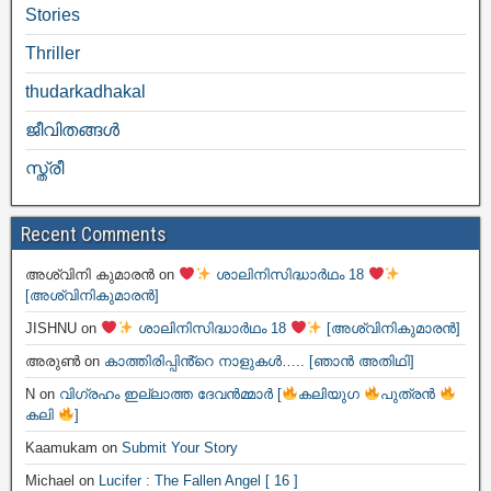
Stories
Thriller
thudarkadhakal
ജീവിതങ്ങള്‍
സ്ത്രീ
Recent Comments
അശ്വിനി കുമാരൻ
on
ശാലിനിസിദ്ധാർഥം 18
[അശ്വിനികുമാരൻ]
JISHNU
on
ശാലിനിസിദ്ധാർഥം 18
[അശ്വിനികുമാരൻ]
അരുൺ
on
കാത്തിരിപ്പിൻ്റെ നാളുകൾ….. [ഞാൻ അതിഥി]
N
on
വിഗ്രഹം ഇല്ലാത്ത ദേവൻമ്മാർ [
കലിയുഗ
പുത്രൻ
കലി
]
Kaamukam
on
Submit Your Story
Michael
on
Lucifer : The Fallen Angel [ 16 ]