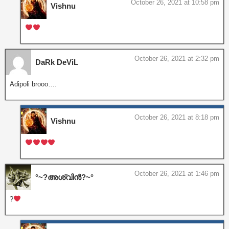
October 26, 2021 at 10:58 pm
Vishnu
October 26, 2021 at 2:32 pm
DaRk DeViL
Adipoli brooo….
October 26, 2021 at 8:18 pm
Vishnu
October 26, 2021 at 1:46 pm
°~?അശ്വിൻ?~°
?