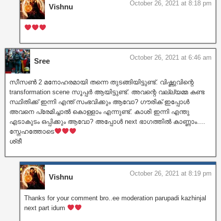
October 26, 2021 at 8:18 pm
Vishnu
October 26, 2021 at 6:46 am
Sree
സീസൺ 2 മനോഹരമായി തന്നെ തുടങ്ങിയിട്ടുണ്ട്. വിഷ്ണുവിന്റെ
transformation scene സൂപ്പർ ആയിട്ടുണ്ട്. അവന്റെ വല്ല്യമ്മ കണ്ട
സ്ഥിതിക്ക് ഇന്നി എന്ത് സംഭവിക്കും ആവോ? ഗൗരിക് ഇപ്പോൾ
അവനെ പ്രേമിച്ചാൽ കൊള്ളാം എന്നുണ്ട്. കാശി ഇന്നി എന്തു
എടാകുടം ഒപ്പിക്കും ആവോ? അപ്പോൾ next ഭാഗത്തിൽ കാണ്ണാം….
സ്നേഹത്തോടെ
ശ്രീ
October 26, 2021 at 8:19 pm
Vishnu
Thanks for your comment bro..ee moderation parupadi kazhinjal
next part idum