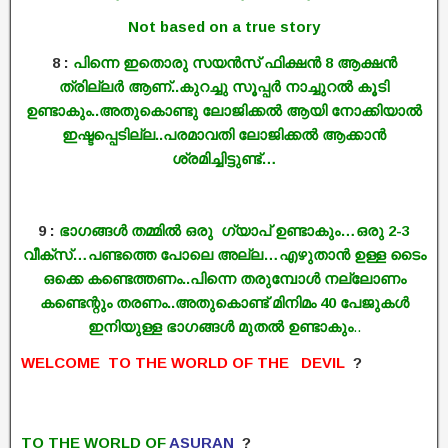
Not based on a true story
8 :
പിന്നെ ഇതൊരു സയൻസ് ഫിക്ഷൻ 8 ആക്ഷൻ
ത്രില്ലർ ആണ്..കുറച്ചു സൂപ്പർ നാച്ചുറൽ കൂടി
ഉണ്ടാകും..അതുകൊണ്ടു ലോജിക്കൽ ആയി നോക്കിയാൽ
ഇഷ്ടപ്പെടില്ല..പരമാവതി ലോജിക്കൽ ആക്കാൻ
ശ്രമിച്ചിട്ടുണ്ട്…
9 :
ഭാഗങ്ങൾ തമ്മിൽ ഒരു ഗ്യാപ് ഉണ്ടാകും…ഒരു 2-3
വീക്‌സ്…പണ്ടത്തെ പോലെ അല്ല…എഴുതാൻ ഉള്ള ടൈം
ഒക്കെ കണ്ടെത്തണം..പിന്നെ തരുമ്പോൾ നല്ലോണം
കണ്ടെന്റും തരണം..അതുകൊണ്ട് മിനിമം 40 പേജുകൾ
ഇനിയുള്ള ഭാഗങ്ങൾ മുതൽ ഉണ്ടാകും
..
WELCOME TO THE WORLD OF THE DEVIL
?
TO THE WORLD OF
ASURAN
?