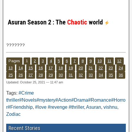
Asuran Season 2 : The
Chaotic
world
???????
Pages
1
2
3
4
5
6
7
8
9
10
11
12
13
14
15
16
17
18
19
20
21
22
23
24
25
26
27
28
29
30
31
32
33
34
35
36
Updated: October 25, 2021 — 11:47 am
Tags:
#Crime
thriller#Novels#mystery#Action#Drama#Romance#Horro
r#Friendship
,
#love #revenge #thriller
,
Asuran
,
vishnu
,
Zodiac
Recent Stories