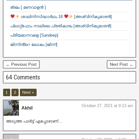
ഭ്രമം [ മണവാളൻ ]
ശാലിനിസിദ്ധാർഥം 18
[അശ്വിനികുമാരൻ]
പ്ലാറ്റ്ഫോം നാലിലെ പ്രതികാരം [അശ്വിനികുമാരൻ]
പ്രിയമാനവളെ [Sandeep]
ജിന്നിൻ്റെ ലോകം [ജിന്ന്]
← Previous Post
Next Post →
64 Comments
1
2
Next »
October 27, 2021 at 9:13 am
Akhil
അടുത്ത പാർട്ട് എപ്പോഴാണ്…