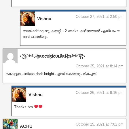
October 27, 2021 at 2:50 pm
Vishnu
അത് editing നു കയറ്റി…2 weeks കഴിഞ്ഞാൽ എല്ലാം re
post ചെയ്യും
꧁༺ʟɨɮʀօƈʊɮɨƈʊʟǟʀɨֆȶ༻꧂
October 25, 2021 at 8:14 pm
കൊള്ളാം ബ്രോ,dark knight എന്ത് കൊണ്ടും മികച്ചത്
October 26, 2021 at 8:16 pm
Vishnu
Thanks bro
October 25, 2021 at 7:02 pm
ACHU