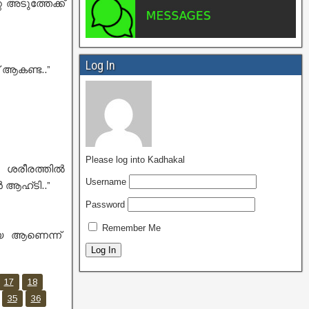
അടുത്തേക്ക്
Log In
 ആകണ്ട..”
Please log into Kadhakal
െ ശരീരത്തിൽ
Username
ആഹ്‌ടി..”
Password
Remember Me
ായ ആണെന്ന്
17
18
35
36