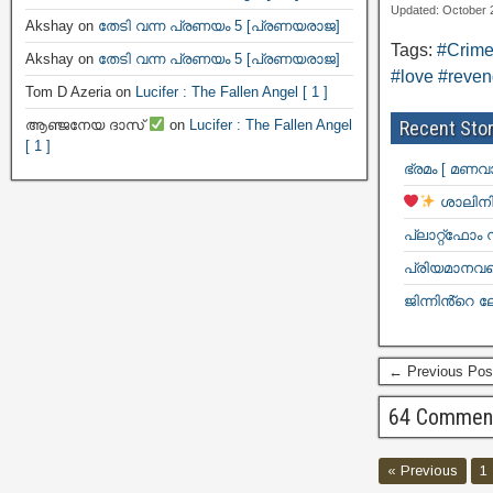
Updated: October 
Akshay
on
തേടി വന്ന പ്രണയം 5 [പ്രണയരാജ]
Tags:
#Crime
Akshay
on
തേടി വന്ന പ്രണയം 5 [പ്രണയരാജ]
#love #reveng
Tom D Azeria
on
Lucifer : The Fallen Angel [ 1 ]
ആഞ്ജനേയ ദാസ്
on
Lucifer : The Fallen Angel
Recent Stor
[ 1 ]
ഭ്രമം [ മണവ
ശാലിനി
പ്ലാറ്റ്ഫോം
പ്രിയമാനവളെ
ജിന്നിൻ്റെ ല
← Previous Pos
64 Commen
« Previous
1