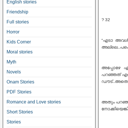
English stories
Friendship
? 32
Full stories
Horror
“എടാ അവൾക
Kids Corner
അല്ലെ..പക്ഷ
Moral stories
Myth
അപ്പോഴേ എല
Novels
പറഞ്ഞത് എന
ഡൗട്..അതൊന
Onam Stories
PDF Stories
Romance and Love stories
അതും പറഞ്ഞു
നോക്കിയെങ്
Short Stories
Stories