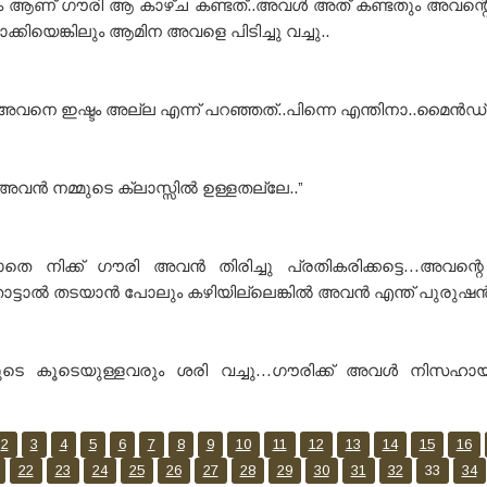
ണ് ഗൗരി ആ കാഴ്ച കണ്ടത്..അവൾ അത് കണ്ടതും അവന്റെ 
ിയെങ്കിലും ആമിന അവളെ പിടിച്ചു വച്ചു..
അവനെ ഇഷ്ടം അല്ല എന്ന് പറഞ്ഞത്..പിന്നെ എന്തിനാ..മൈൻഡ്
അവൻ നമ്മുടെ ക്ലാസ്സിൽ ഉള്ളതല്ലേ..”
തെ നിക്ക് ഗൗരി അവൻ തിരിച്ചു പ്രതികരിക്കട്ടെ…അവന്റ
ട്ടാൽ തടയാൻ പോലും കഴിയില്ലെങ്കിൽ അവൻ എന്ത് പുരുഷൻ 
െ കൂടെയുള്ളവരും ശരി വച്ചു…ഗൗരിക്ക് അവൾ നിസഹ
2
3
4
5
6
7
8
9
10
11
12
13
14
15
16
22
23
24
25
26
27
28
29
30
31
32
33
34