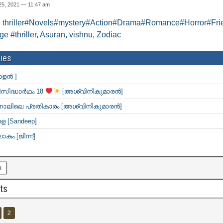
25, 2021 — 11:47 am
 thriller#Novels#mystery#Action#Drama#Romance#Horror#Fri
e #thriller
,
Asuran
,
vishnu
,
Zodiac
ies
ാളൻ ]
സിദ്ധാർഥം 18
[അശ്വിനികുമാരൻ]
 നാലിലെ പ്രതികാരം [അശ്വിനികുമാരൻ]
 [Sandeep]
ോകം [ജിന്ന്]
t
ts
2