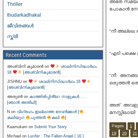
അതേ സമയം ആ
Thriller
പോകാൻ നോക്ക
thudarkadhakal
ജീവിതങ്ങള്‍
“നീ അല്ലെ 
സ്ത്രീ
“എടി പക്ഷെ 
Recent Comments
അശ്വിനി കുമാരൻ
on
ശാലിനിസിദ്ധാർഥം
18
[അശ്വിനികുമാരൻ]
“നീ അനങ്ങാ
JISHNU
on
ശാലിനിസിദ്ധാർഥം 18
ഒരുത്തൻ തൊ
[അശ്വിനികുമാരൻ]
അരുൺ
on
കാത്തിരിപ്പിൻ്റെ നാളുകൾ…..
[ഞാൻ അതിഥി]
അത് അവളുട
N
on
വിഗ്രഹം ഇല്ലാത്ത ദേവൻമ്മാർ [
മനസ്സിലായി
കലിയുഗ
പുത്രൻ
കലി
]
Pages
1
Kaamukam
on
Submit Your Story
19
20
21
Michael
on
Lucifer : The Fallen Angel [ 16 ]