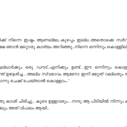
്ക് നിന്നെ ഇഷ്ടം ആണല്ലേ..കുഴപ്പം ഇല്ല..അതൊക്കെ 
െ ഞാൻ മറ്റൊരു കാര്യം അറിഞ്ഞു..നിന്നെ ഒന്നിനും കൊള്ളില്ല
്ലാർക്കും ഒരു ഡൗട്..എനിക്കും ഉണ്ട്…ഈ ഒന്നിനും കൊള്
്ത് ഉദ്ദേശിച്ച…അല്ല സ്വഭാവം ആണോ ഇനി മറ്റേത് വല്ലതു
്നു ചെക്ക് ചെയ്താൽ കൊള്ളാം..”
 കാശി ചിരിച്ചു.. കൂടെ ഉള്ളവരും…നന്ദു ആ പിടിയിൽ നിന്നും
കിലും അത് വിഫലം ആയി..