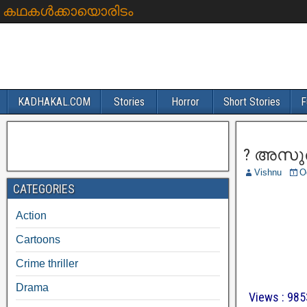
കഥകൾക്കായൊരിടം
KADHAKAL.COM
Stories
Horror
Short Stories
F
? അസുരൻ 
Vishnu
O
CATEGORIES
Action
Cartoons
Crime thriller
Drama
Views : 985