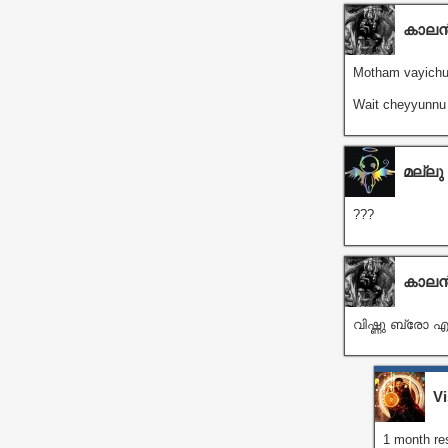
കാല
Motham vayichu 
Wait cheyyunnu
മല്ലു
???
കാല
വിഷ്ണു ബ്രോ എ
V
1 month res