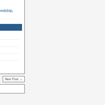
endship
,
Next Post →