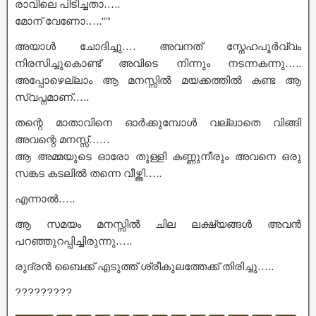
രാവിലെ പിടിച്ചതാ…..
മോന് വേണോ…..'””
അയാൾ ചോദിച്ചു…. അവനത് സ്നേഹപൂർവ്വം
നിരസിച്ചുകൊണ്ട് അവിടെ നിന്നും നടന്നകന്നു…..
അപ്പോഴെല്ലാം ആ മനസ്സിൽ മയക്കത്തിൽ കണ്ട ആ
സ്വപ്നമാണ്…..
തന്റെ മാതാവിനെ ഓർക്കുമ്പോൾ വല്ലാതെ വിങ്ങി
അവന്റെ മനസ്സ്……
ആ അമ്മയുടെ ഓരോ തുള്ളി കണ്ണുനീരും അവനെ ഒരു
സങ്കട കടലിൽ തന്നെ വീഴ്ത്തി…..
എന്നാൽ…..
ആ സമയം മനസ്സിൽ ചില ലക്ഷ്യങ്ങൾ അവൻ
പറഞ്ഞുറപ്പിച്ചിരുന്നു…..
രുദ്രൻ ബൈക്ക് എടുത്ത് ശ്രീകുലത്തേക്ക് തിരിച്ചു…..
?????????