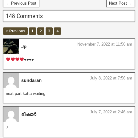
← Previous Post
Next Post →
148 Comments
« Previous
1
2
3
4
November 7, 2022 at 11:56 am
Jp
♥️
♥️
♥️
♥️
July 8, 2022 at 7:56 am
sundaran
next part katta waiting
July 7, 2022 at 2:46 am
ഭീഷമർ
?