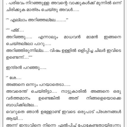
. പരിഭവം നിറഞ്ഞുള്ള അവന്റെ വാക്കുകൾക്ക് മുന്നിൽ ഒന്ന്
ചിരിക്കുക മാത്രം ചെയ്തു അവൾ…..
‘”‘ എല്ലാം അറിഞ്ഞല്ലേ……..'”
‘”” ഹ്മ്മ്….
അറിഞ്ഞു….. എന്നാലും മാധവൻ മാമൻ ഇങ്ങനെ
ചെയ്തല്ലോ പാറു…..
അറിഞ്ഞിരുന്നില്ല…. വിഷം ഉള്ളിൽ ഒളിപ്പിച്ച ചിലർ ഇവിടെ
ഉണ്ടെന്ന്….'””
ഇന്ദ്രൻ പറഞ്ഞു…..
‘” ശേ….
അങ്ങനെ ഒന്നും പറയാതെടാ…..
അവരെന്ത്‌ ചെയ്തിട്ടാ…. നാട്ടുകാരിൽ അങ്ങനെ ഒരു
വർത്തമാനം ഉണ്ടെങ്കിൽ അത് നിങ്ങളെയൊക്കെ
ബാധിക്കില്ലേ…
വെറുതെ ഞാൻ ഉള്ളോണ്ട് ഇവടെ ഒരുപാട് പ്രശനങ്ങൾ
ആയി….
അന്ന് ഇന്ദുവിനെ നിന്നെ ഏൽപ്പിച്ച് പോകേണ്ടതായിരുന്നു