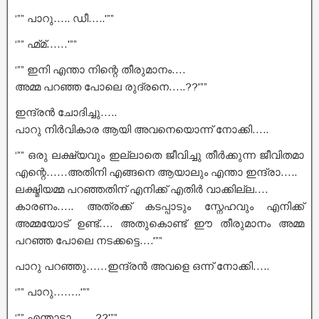
‘”” പാറു….. ഡീ…..'””
‘”” ഹ്മ്മ്……'””
‘”” ഇനി എന്താ നിന്റെ തീരുമാനം….
അമ്മ പറഞ്ഞ പോലെ രുദ്രനെ…..??'””
ഇന്ദ്രൻ ചോദിച്ചു…..
പാറു നിർവികാര ആയി അവനെയൊന്ന് നോക്കി…..
‘”” ഒരു ലക്ഷ്യവും ഇല്ലാതെ ജീവിച്ചു തീർക്കുന്ന ജീവിതമാ
എന്റെ……അതിനി എങ്ങനെ ആയാലും എന്താ ഇന്ദ്രാ…..
ലക്ഷ്മിയമ്മ പറഞ്ഞതിന് എനിക്ക് എതിർ വാക്കില്ല….
കാരണം….. അത്രക്ക് കടപ്പാടും സ്നേഹവും എനിക്ക്
അമ്മയോട് ഉണ്ട്…. അതുകൊണ്ട് ഈ തീരുമാനം അമ്മ
പറഞ്ഞ പോലെ നടക്കട്ടെ….'””
പാറു പറഞ്ഞു……ഇന്ദ്രൻ അവളെ ഒന്ന് നോക്കി…..
‘”” പാറു……..'””
‘”” എന്താടാ…….??'””