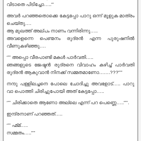
വിടാതെ പിടിച്ചോ…..'”
അവർ പറഞ്ഞതൊക്കെ കേട്ടപ്പോ പാറു ഒന്ന് മൂളുക മാത്രം
ചെയ്തു….
ആ മുഖത്ത് അല്പം നാണം വന്നിരിന്നു…..
അവളെന്നെ പെണ്മനം രുദ്രൻ എന്ന പുരുഷനിൽ
വീണുകഴിഞ്ഞു….
‘”” അപ്പൊ വീരപാണ്ടി മകൾ പാർവതി…..
ഞങ്ങളുടെ ജേഷ്ടൻ രുദ്രനെ വിവാഹം കഴിച്ച് പാർവതി
രുദ്രൻ ആകുവാൻ നിനക്ക് സമ്മതമാണോ…….???'””
നന്ദു പള്ളിലച്ചനെ പോലെ ചോദിച്ചു അവളോട്….. പാറു
വാ പൊത്തി ചിരിച്ചുപോയി അത് കേട്ടപ്പോ…..
‘”” ചിരിക്കാതെ ആണോ അല്ലെ എന്ന് പറ പെണ്ണെ…..'””.
ഇന്ദ്രനാണ് പറഞ്ഞത്…..
‘”” ഹ്മ്മ്…..
സമ്മതം…..'””