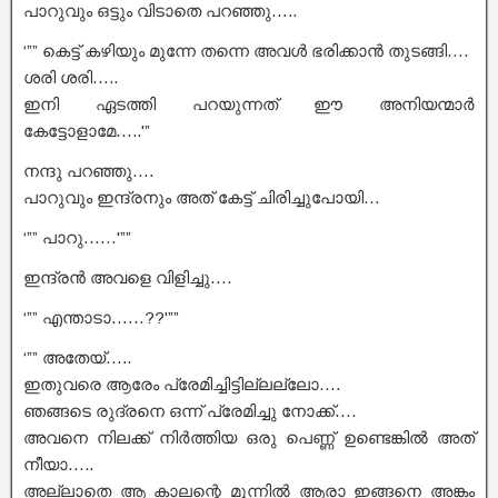
പാറുവും ഒട്ടും വിടാതെ പറഞ്ഞു…..
‘”” കെട്ട് കഴിയും മുന്നേ തന്നെ അവൾ ഭരിക്കാൻ തുടങ്ങി….
ശരി ശരി…..
ഇനി ഏടത്തി പറയുന്നത് ഈ അനിയന്മാർ
കേട്ടോളാമേ…..'”
നന്ദു പറഞ്ഞു….
പാറുവും ഇന്ദ്രനും അത് കേട്ട് ചിരിച്ചുപോയി…
‘”” പാറു……'””
ഇന്ദ്രൻ അവളെ വിളിച്ചു….
‘”” എന്താടാ……??'””
‘”” അതേയ്…..
ഇതുവരെ ആരേം പ്രേമിച്ചിട്ടില്ലല്ലോ….
ഞങ്ങടെ രുദ്രനെ ഒന്ന് പ്രേമിച്ചു നോക്ക്….
അവനെ നിലക്ക് നിർത്തിയ ഒരു പെണ്ണ് ഉണ്ടെങ്കിൽ അത്
നീയാ…..
അല്ലാതെ ആ കാലന്റെ മുന്നിൽ ആരാ ഇങ്ങനെ അങ്കം