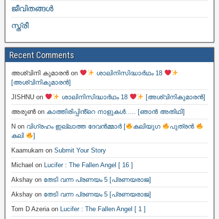
ജീവിതങ്ങള്‍
സ്ത്രീ
Recent Comments
അശ്വിനി കുമാരൻ
on
ശാലിനിസിദ്ധാർഥം 18
[അശ്വിനികുമാരൻ]
JISHNU
on
ശാലിനിസിദ്ധാർഥം 18
[അശ്വിനികുമാരൻ]
അരുൺ
on
കാത്തിരിപ്പിൻ്റെ നാളുകൾ….. [ഞാൻ അതിഥി]
N
on
വിഗ്രഹം ഇല്ലാത്ത ദേവൻമ്മാർ [
കലിയുഗ
പുത്രൻ
കലി
]
Kaamukam
on
Submit Your Story
Michael
on
Lucifer : The Fallen Angel [ 16 ]
Akshay
on
തേടി വന്ന പ്രണയം 5 [പ്രണയരാജ]
Akshay
on
തേടി വന്ന പ്രണയം 5 [പ്രണയരാജ]
Tom D Azeria
on
Lucifer : The Fallen Angel [ 1 ]