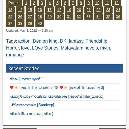
Pages
1
2
3
4
5
6
7
8
9
10
11
12
13
14
15
16
17
18
19
20
21
22
23
24
25
26
27
28
29
30
31
32
33
34
35
36
37
38
39
40
Updated: May 3, 2022 — 1:20 am
Tags:
action
,
Demon king
,
DK
,
fantasy
,
Friendship
,
Horror
,
love
,
LOve Stories
,
Malayalam novels
,
myth
,
romance
Recent Stories
ഭ്രമം [ മണവാളൻ ]
ശാലിനിസിദ്ധാർഥം 18
[അശ്വിനികുമാരൻ]
പ്ലാറ്റ്ഫോം നാലിലെ പ്രതികാരം [അശ്വിനികുമാരൻ]
പ്രിയമാനവളെ [Sandeep]
ജിന്നിൻ്റെ ലോകം [ജിന്ന്]