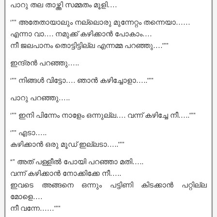
പാറു തല താഴ്ത്തി സമ്മതം മൂളി….
‘”” അതേതായാലും നല്ലൊരു മുന്നേറ്റം തന്നെയാ……
എന്നാ വാ…. നമുക്ക് കഴിക്കാൻ പോകാം….
നീ ജലപാനം തൊട്ടിട്ടില്ല എന്നമ്മ പറഞ്ഞു….'””
ഇന്ദ്രൻ പറഞ്ഞു…..
‘”” നിങ്ങൾ വിട്ടോ…. ഞാൻ കഴിച്ചോളാ…..'””
പാറു പറഞ്ഞു…..
‘”” ഇനി പിന്നേം നാളേം ഒന്നുല്ല…. വന്ന് കഴിച്ചേ നീ…..'””
‘”” എടാ…..
കഴിക്കാൻ ഒരു മൂഡ് ഇല്ലടാ…..'””
“” അത് പള്ളീൽ പോയി പറഞ്ഞാ മതി…..
വന്ന് കഴിക്കാൻ നോക്കിക്കേ നീ…..
ഇവടെ അങ്ങനെ ഒന്നും പട്ടിണി കിടക്കാൻ പറ്റില്ല
മോളെ….
നീ വന്നേ……'””