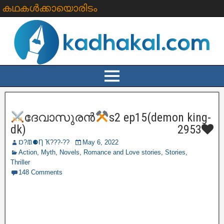
കഥകൾക്കായൊരിടം
ദേവാസുരൻ
s2 ep15(demon king-
dk)
2953
Ɒ?ᙢ⚈Ƞ Ҡ???‐??
May 6, 2022
Action
,
Myth
,
Novels
,
Romance and Love stories
,
Stories
,
Thriller
148 Comments