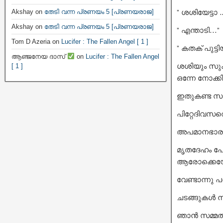
Akshay
on
തേടി വന്ന പ്രണയം 5 [പ്രണയരാജ]
” ശശിയേട്ട
Akshay
on
തേടി വന്ന പ്രണയം 5 [പ്രണയരാജ]
” എന്താടി…”
Tom D Azeria
on
Lucifer : The Fallen Angel [ 1 ]
” കതക് പുട്
ആഞ്ജനേയ ദാസ്
on
Lucifer : The Fallen Angel
ശശിയും സുകു
[ 1 ]
ഒന്നേ നോക്ക
ഇതുകണ്ട സ
പിറ്റേദിവസത
അപമാനഭാരം 
മൃതദേഹം പോസ
ആരോക്കെയോ
വേണ്ടാന്നു 
ചടങ്ങുകൾ ന
ഞാൻ സമ്മതിച