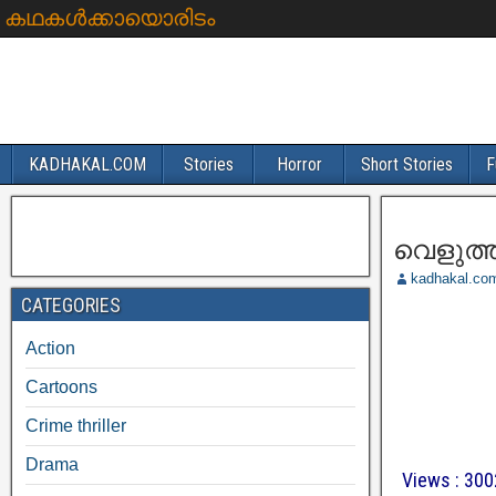
കഥകൾക്കായൊരിടം
KADHAKAL.COM
Stories
Horror
Short Stories
F
വെളുത്ത
kadhakal.co
CATEGORIES
Action
Cartoons
Crime thriller
Drama
Views : 300