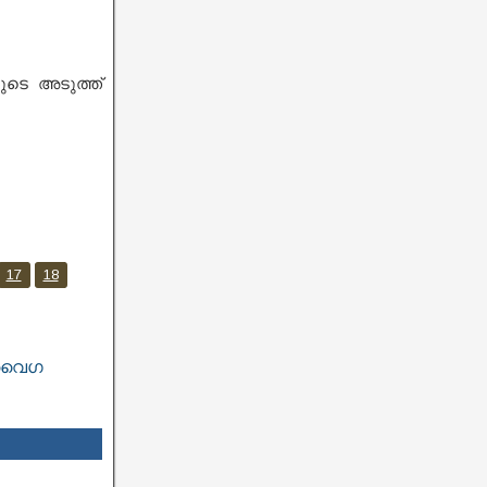
ുടെ അടുത്ത്
17
18
വൈഗ