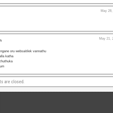
May 28,
May 21, 
n
ingane oru websaitilek vannathu
lla katha
zhuthuka
lum
 are closed.