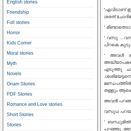
English stories
“എവിടാണ് ഈ അ
Friendship
ശരത് ചോദിച്ച
Full stories
” മിണ്ടാതെടാ
Horror
” വസു …വസുധ
Kids Corner
പിറകെ കൂടും 
Moral stories
” അവൾ ഒരു
അദ്ധ്യാപകന
Myth
എടുത്തു ചാ
Novels
.ശശിയേട്ടന
മണ്ഡപത്തിൽ
Onam Stories
തള്ളും ആക
PDF Stories
അവൻ പറഞ്ഞു 
Romance and Love stories
വസുധ പറയട്ട
Short Stories
” ബന്ധുമിത
Stories
പറഞ്ഞു .അവ