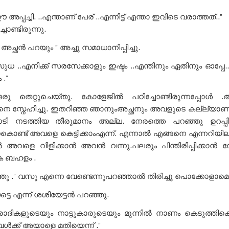
പ്പച്ചി. ..എന്താണ് പേര് ..എന്നിട്ട് എന്താ ഇവിടെ വരാത്തത്..”
ോണ്ടിരുന്നു.
 അച്ഛൻ പറയും ” അച്ചു സമാധാനിപ്പിച്ചു.
 ..എനിക്ക് സരസേക്കാളും ഇഷ്ടം ..എന്തിനും ഏതിനും ഓപ്പേ..ഓപ
.”
 തെറ്റുചെയ്തു. കോളേജിൽ പഠിച്ചോണ്ടിരുന്നപ്പോൾ .
െ സ്നേഹിച്ചു. ഇതറിഞ്ഞ ഞാനുംഅച്ഛനും അവളുടെ കല്ല്യാണം ന
ടി നടത്തിയ തീരുമാനം അല്ല. നേരത്തെ പറഞ്ഞു ഉറപ്പിച്
െകൊണ്ട് അവളെ കെട്ടിക്കാംഎന്ന്. എന്നാൽ എങ്ങനെ എന്നറിയി
 അവളെ വിളിക്കാൻ അവൻ വന്നു.പലരും പിന്തിരിപ്പിക്കാൻ നോക
െ ബഹളം .
.” വസു എന്നെ വേണ്ടെന്നുപറഞ്ഞാൽ തിരിച്ചു പൊക്കോളാമെന്ന്
െ എന്ന് ശശിയേട്ടൻ പറഞ്ഞു.
്രാദികളുടെയും നാട്ടുകാരുടെയും മുന്നിൽ നാണം കെടുത്തിക
ൾക്ക് അയാളെ മതിയെന്ന് .”