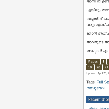
അന്ന് നീ ഉണ്ട
എങ്കിലും അ
ഓപ്പയ്ക്ക്
വരും എന്ന് 
ഞാൻ അത് ചിര
അവളുടെ ആഗ
അപ്പോൾ എനി
Pages
1
19
20
21
Updated: April 20,
Tags:
Full St
വസുദേവ്
Recent Stor
ഭ്രമം [ മണവ