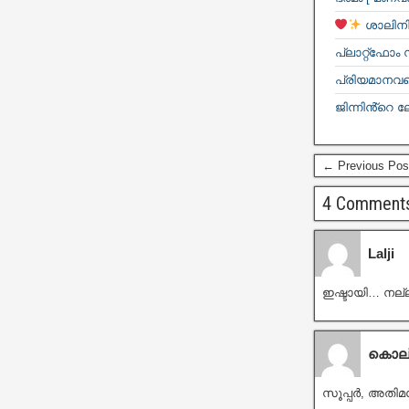
ശാലിനി
പ്ലാറ്റ്ഫോം
പ്രിയമാനവളെ
ജിന്നിൻ്റെ ല
← Previous Pos
4 Comment
Lalji
ഇഷ്ടായി… നല
കൊല്
സൂപ്പർ, അത