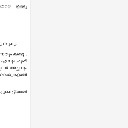
ക്കളെ ഉള്ളൂ
ു സുകു.
്നതും കണ്ടു .
എന്നുകരുതി
പോൾ അച്ഛനും
 വാക്കുകളാൽ
ചുകെട്ടിയാൽ