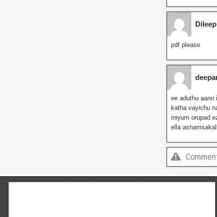
Dileep
pdf please
deepa
ee aduthu aanu 
katha vayichu na
iniyum orupad e
ella ashamsaka
Comments