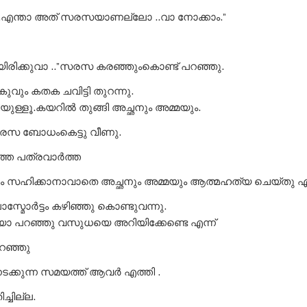
ാ ..എന്താ അത് സരസയാണല്ലോ ..വാ നോക്കാം.”
ടിയിരിക്കുവാ ..”സരസ കരഞ്ഞുംകൊണ്ട് പറഞ്ഞു.
വും കതക ചവിട്ടി തുറന്നു.
ിയുള്ളൂ.കയറിൽ തുങ്ങി അച്ഛനും അമ്മയും.
രസ ബോധംകെട്ടു വീണു.
്തെ പത്രവാർത്ത
സഹിക്കാനാവാതെ അച്ഛനും അമ്മയും ആത്മഹത്യ ചെയ്തു എന്
്മോർട്ടം കഴിഞ്ഞു കൊണ്ടുവന്നു.
 പറഞ്ഞു വസുധയെ അറിയിക്കേണ്ടെ എന്ന്
പറഞ്ഞു
ടക്കുന്ന സമയത്ത് ആവർ എത്തി .
്ചില്ല.