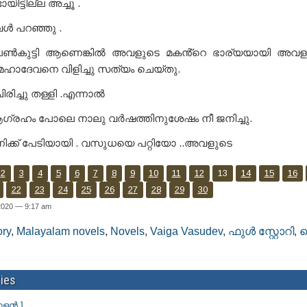
ായിട്ടില്ല അച്ചൂ .
വൾ പറഞ്ഞു .
 പെൺകുട്ടി ആണെങ്കിൽ അവളുടെ മകൻ്റെ ഭാര്യയായി അവള
..മഹാദേവനെ വിളിച്ചു സത്യം ചെയ്തു.
ിച്ചു തള്ളി .എന്നാൽ
്രഹം പോലെ നാലു വർഷത്തിനുശേഷം നീ ജനിച്ചു.
ക്ക് പേടിയായി . വസുധയെ പറ്റിയോ ..അവളുടെ
2
3
4
5
6
7
8
9
10
11
12
13
14
15
16
22
23
24
25
26
27
28
29
30
 2020 — 9:17 am
ory
,
Malayalam novels
,
Novels
,
Vaiga Vasudev
,
ഫുൾ സ്റ്റോറി
,
ies
ാളൻ ]