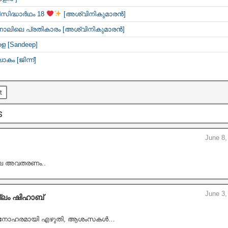
സിദ്ധാർഥം 18
[അശ്വിനികുമാരൻ]
 നാലിലെ പ്രതികാരം [അശ്വിനികുമാരൻ]
 [Sandeep]
ോകം [ജിന്ന്]
t
s
June 8,
്ല അവതരണം..
June 3,
ലം ഷിഹാബ്
ിമനോഹരമായി എഴുതി, ആശംസകൾ…