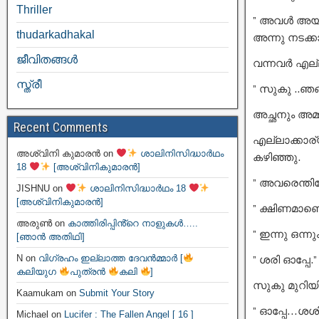
Thriller
” അവൾ അയാ
thudarkadhakal
അന്നു നടക്
ജീവിതങ്ങള്‍
വന്നവർ എല്
സ്ത്രീ
” സുകു ..ഞങ
അച്ഛനും അമ്മ
Recent Comments
എല്ലാക്കാര
അശ്വിനി കുമാരൻ
on
ശാലിനിസിദ്ധാർഥം
കഴിഞ്ഞു.
18
[അശ്വിനികുമാരൻ]
” അവരെന്തി
JISHNU
on
ശാലിനിസിദ്ധാർഥം 18
[അശ്വിനികുമാരൻ]
” ക്ഷിണമാണെന
അരുൺ
on
കാത്തിരിപ്പിൻ്റെ നാളുകൾ…..
” ഇന്നു ഒന്നു
[ഞാൻ അതിഥി]
N
on
വിഗ്രഹം ഇല്ലാത്ത ദേവൻമ്മാർ [
” ശരി ഓപ്പേ.”
കലിയുഗ
പുത്രൻ
കലി
]
സുകു മുറിയി
Kaamukam
on
Submit Your Story
” ഓപ്പേ…ശശിയ
Michael
on
Lucifer : The Fallen Angel [ 16 ]