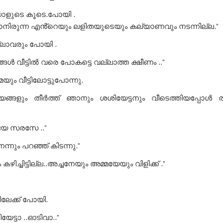
ളുടെ കൂടെ.പോയി .
കാനിരുന്ന എൻ്റെയും ലളിതയുടെയും കല്യാണവും നടന്നില്ല.”
ലാവരും പോയി .
്ങൾ വീട്ടിൽ വരെ പോകട്ടെ വല്ലാത്ത ക്ഷീണം ..”
യും വീട്ടിലോട്ടുപോന്നു.
്യങ്ങളും തീർത്ത് ഞാനും ശശിയേട്ടനും വീടെത്തിയപ്പോൾ ര
യേ സരസേ ..”
്നും പറഞ്ഞ് കിടന്നു.”
ം കഴിച്ചിട്ടില്ല..അച്ചനേയും അമ്മയേയും വിളിക്ക് .”
ലേക്ക് പോയി.
േട്ടാ ..ഓടിവാ..”