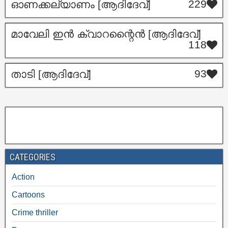
229
ഓണക്കല്യാണം [ആദിദേവ്]
മാവേലി ഇൻ ക്വാറന്റൈൻ [ആദിദേവ്]
118
93
താടി [ആദിദേവ്]
CATEGORIES
Action
Cartoons
Crime thriller