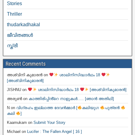
Stories
Thriller
thudarkadhakal
ജീവിതങ്ങള്‍
സ്ത്രീ
Recent Comments
അശ്വിനി കുമാരൻ
on
ശാലിനിസിദ്ധാർഥം 18
[അശ്വിനികുമാരൻ]
JISHNU
on
ശാലിനിസിദ്ധാർഥം 18
[അശ്വിനികുമാരൻ]
അരുൺ
on
കാത്തിരിപ്പിൻ്റെ നാളുകൾ….. [ഞാൻ അതിഥി]
N
on
വിഗ്രഹം ഇല്ലാത്ത ദേവൻമ്മാർ [
കലിയുഗ
പുത്രൻ
കലി
]
Kaamukam
on
Submit Your Story
Michael
on
Lucifer : The Fallen Angel [ 16 ]