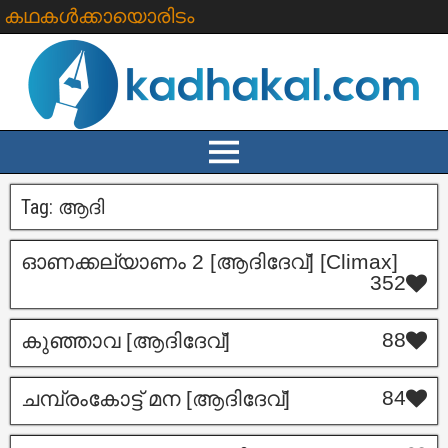
കഥകൾക്കായൊരിടം
Tag:
ആദി
ഓണക്കല്യാണം 2 [ആദിദേവ്] [Climax]
352
88
കുഞ്ഞാവ [ആദിദേവ്]
84
ചമ്പ്രംകോട്ട് മന [ആദിദേവ്]