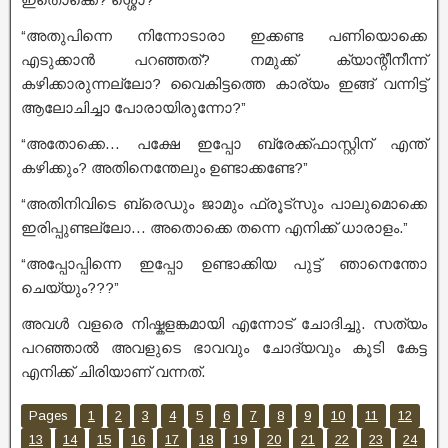
“അതുപിന്നെ നിന്നോടാരാ ഇക്കണ്ട പണിയൊക്കെ
എടുക്കാൻ പറഞ്ഞത്? നമുക്ക് ക്യാന്റീനീന്ന്
കഴിക്കാരുന്നല്ലോ? വൈകിട്ടത്തെ കാര്യം ഇങ്ങ് വന്നിട്ട്
ആലോചിച്ചാ പോരായിരുന്നോ?”
“അതോക്കെ… പക്ഷേ ഇപ്പോ ബ്രേക്ക്ഫാസ്റ്റിന് എന്ത്
കഴിക്കും? അതിനെന്തേലും ഉണ്ടാക്കണ്ടേ?”
“അതിനിവിടെ ബ്രെഡും ജാമും ഫ്രൂട്സും പാലുമൊക്കെ
ഇരിപ്പുണ്ടല്ലോ… അതൊക്കെ തന്നെ എനിക്ക് ധാരാളം.”
“അപ്പോപ്പിന്നെ ഇപ്പോ ഉണ്ടാക്കിയ പുട്ട് ഞാനെന്തോ
ചെയ്യും???”
അവൾ വളരെ നിഷ്കളങ്കമായി എന്നോട് ചോദിച്ചു. സത്യം
പറഞ്ഞാൽ അവളുടെ ഭാവവും ചോദ്യവും കൂടി കേട്ട
എനിക്ക് ചിരിയാണ് വന്നത്.
Pages
1
2
3
4
5
6
7
8
9
10
11
12
13
14
15
16
17
18
19
20
21
22
23
24