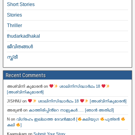
Short Stories
Stories
Thriller
thudarkadhakal
ജീവിതങ്ങള്‍
സ്ത്രീ
Recent Comments
അശ്വിനി കുമാരൻ
on
ശാലിനിസിദ്ധാർഥം 18
[അശ്വിനികുമാരൻ]
JISHNU
on
ശാലിനിസിദ്ധാർഥം 18
[അശ്വിനികുമാരൻ]
അരുൺ
on
കാത്തിരിപ്പിൻ്റെ നാളുകൾ….. [ഞാൻ അതിഥി]
N
on
വിഗ്രഹം ഇല്ലാത്ത ദേവൻമ്മാർ [
കലിയുഗ
പുത്രൻ
കലി
]
Kaamukam
on
Submit Your Story