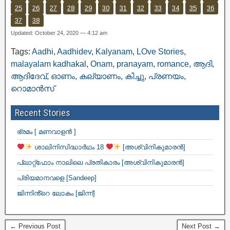
25
26
27
28
29
30
31
32
33
34
35
36
37
38
Updated: October 24, 2020 — 4:12 am
Tags:
Aadhi
,
Aadhidev
,
Kalyanam
,
LOve Stories
,
malayalam kadhakal
,
Onam
,
pranayam
,
romance
,
ആദി
,
ആദിദേവ്
,
ഓണം
,
കല്യാണം
,
കിച്ചു
,
പ്രണയം
,
റൊമാൻസ്
Recent Stories
ഭ്രമം [ മണവാളൻ ]
ശാലിനിസിദ്ധാർഥം 18
[അശ്വിനികുമാരൻ]
പ്ലാറ്റ്ഫോം നാലിലെ പ്രതികാരം [അശ്വിനികുമാരൻ]
പ്രിയമാനവളെ [Sandeep]
ജിന്നിൻ്റെ ലോകം [ജിന്ന്]
← Previous Post
Next Post →