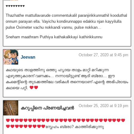
♥️♥️♥️♥️♥️♥️♥️♥️
Thazhathe mattullavarude commentukalil paranjirikkunnathil kooduthal
onnum parayan ella. Vayichu kondirunnappo edakku njan kayyilulla
pulse Oximeter vachu nokkandi vannu, pulse nokkan…
Sneham maathram Puthiya kathakalkkayi kathirikkunnu
October 27, 2020 at 9:45 pm
Jeevan
കഥയുടെ താളത്തിനു ഒത്തു ഹൃദയ താളം മാറ്റി മറിക്കുന്ന
എഴുത്തുകാരന് വണക്കം… നന്നായിട്ടുണ്ട് ആദി ബ്രോ… ഈ
കംമെന്റിന്റെ തുടക്കത്തിലേ വരികൾ തന്നെയാണ് എന്റെ അഭിപ്രായം
കഥയെ പറ്റി.
October 25, 2020 at 9:19 pm
കറുപ്പിനെ പ്രണയിച്ചവൻ
സ്നേഹം ബ്രോ? കാത്തിരിക്കുന്നു