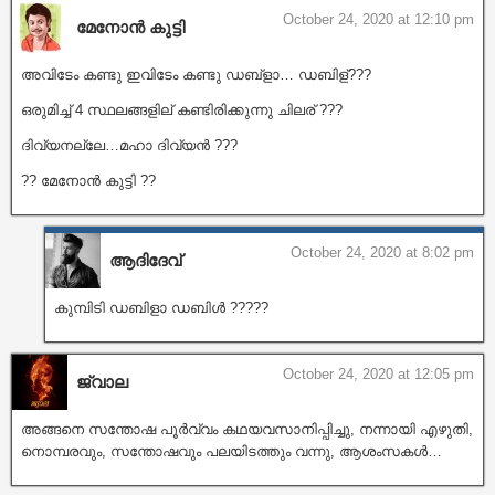
October 24, 2020 at 12:10 pm
മേനോൻ കുട്ടി
അവിടേം കണ്ടു ഇവിടേം കണ്ടു ഡബ്ളാ… ഡബിള്???
ഒരുമിച്ച് 4 സ്ഥലങ്ങളില് കണ്ടിരിക്കുന്നു ചിലര് ???
ദിവ്യനല്ലേ…മഹാ ദിവ്യൻ ???
?? മേനോൻ കുട്ടി ??
October 24, 2020 at 8:02 pm
ആദിദേവ്
കുമ്പിടി ഡബിളാ ഡബിൾ ?????
October 24, 2020 at 12:05 pm
ജ്വാല
അങ്ങനെ സന്തോഷ പൂർവ്വം കഥയവസാനിപ്പിച്ചു, നന്നായി എഴുതി,
നൊമ്പരവും, സന്തോഷവും പലയിടത്തും വന്നു, ആശംസകൾ…