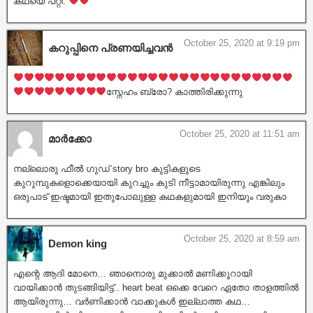
കഥയെ പറ്റി.
October 25, 2020 at 9:19 pm
കറുപ്പിനെ പ്രണയിച്ചവൻ
സ്നേഹം ബ്രോ? കാത്തിരിക്കുന്നു
October 25, 2020 at 11:51 am
മാർക്കോ
നല്ലൊരു ഫീൽ ഗുഡ് story bro കുട്ടികളുടെ
കുറുമ്പുകളൊക്കെയായി കുറച്ചും കുടി നീട്ടാമായിരുന്നു എങ്കിലും
ഒരുപാട് ഇഷ്ടമായി ഇതുപോലുള്ള കഥകളുമായി ഇനിയും വരുകാ
October 25, 2020 at 8:59 am
Demon king
എന്റെ ആദി മോനെ… ഞാനൊരു മുക്കാൽ മണിക്കൂറായി
വായിക്കാൻ തുടങ്ങിയിട്ട്.. heart beat ഒക്കെ വേറെ ഏതോ താളത്തിൽ
ആയിരുന്നു… വർണിക്കാൻ വാക്കുകൾ ഇല്ലാത്ത കഥ…