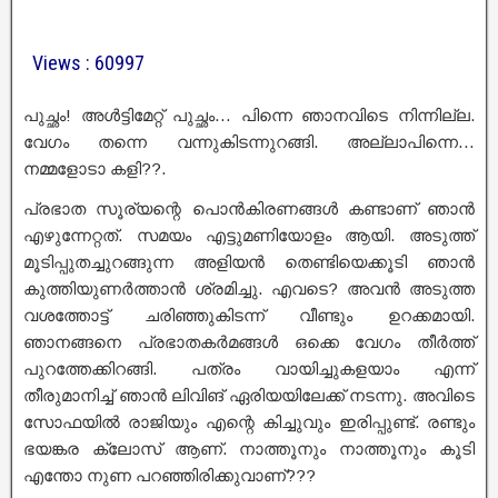
Views : 60997
പുച്ഛം! അൾട്ടിമേറ്റ് പുച്ഛം… പിന്നെ ഞാനവിടെ നിന്നില്ല.
വേഗം തന്നെ വന്നുകിടന്നുറങ്ങി. അല്ലാപിന്നെ…
നമ്മളോടാ കളി??.
പ്രഭാത സൂര്യന്റെ പൊൻകിരണങ്ങൾ കണ്ടാണ് ഞാൻ
എഴുന്നേറ്റത്. സമയം എട്ടുമണിയോളം ആയി. അടുത്ത്
മൂടിപ്പുതച്ചുറങ്ങുന്ന അളിയൻ തെണ്ടിയെക്കൂടി ഞാൻ
കുത്തിയുണർത്താൻ ശ്രമിച്ചു. എവടെ? അവൻ അടുത്ത
വശത്തോട്ട് ചരിഞ്ഞുകിടന്ന് വീണ്ടും ഉറക്കമായി.
ഞാനങ്ങനെ പ്രഭാതകർമങ്ങൾ ഒക്കെ വേഗം തീർത്ത്
പുറത്തേക്കിറങ്ങി. പത്രം വായിച്ചുകളയാം എന്ന്
തീരുമാനിച്ച് ഞാൻ ലിവിങ് ഏരിയയിലേക്ക് നടന്നു. അവിടെ
സോഫയിൽ രാജിയും എന്റെ കിച്ചുവും ഇരിപ്പുണ്ട്. രണ്ടും
ഭയങ്കര ക്ലോസ് ആണ്. നാത്തൂനും നാത്തൂനും കൂടി
എന്തോ നുണ പറഞ്ഞിരിക്കുവാണ്???