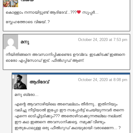
കൊള്ളാം നന്നായിട്ടുണ്ട് ആദിദേവ്…???
സൂപ്പർ…
സ്നേഹത്തോടെ വിജയ്..?
October 24, 2020 at 7:53 pm
മനു
നീയിതിങ്ങനെ അവസാനിപ്പിക്കണ്ടെട ഊവ്വേ. ഇടക്കിടക്ക് ഇങ്ങനെ
ഓരോ എപ്പിസോഡ് ഇട്. ഫീല്‍ഗുഡ് ആണ്.
October 24, 2020 at 8:08 pm
ആദിദേവ്
മനു ബ്രോ…
എന്റെ ആവനാഴിയിലെ അമ്പെല്ലാം തീർന്നു.. ഇതിനിയും
വലിച്ചു നീട്ടിയാൽ ഇപ്പോ ഈ സപ്പോർട്ട് ചെയ്യുന്നവർ തന്നെ
എന്നെ ഓടിച്ചിട്ടടിക്കും??? അതൊഴിവാക്കുന്നതല്ലേ നല്ലത്.
ഈ കഥ ഇങ്ങനെ അവസാനിക്കട്ടെ. നമുക്ക് വീണ്ടും
ഇതുപോലുള്ള ഒരു ഫീൽഗുഡ് കഥയുമായി വരാമെന്നേ… ?