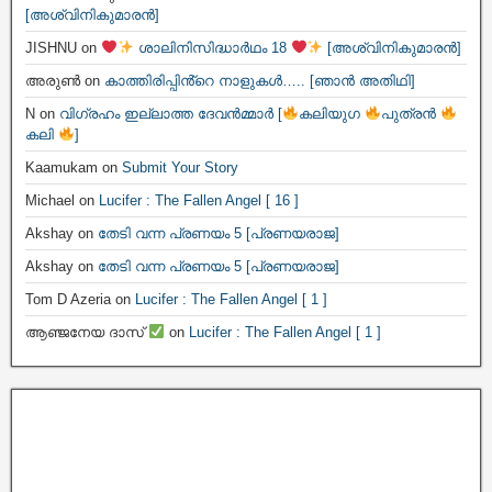
[അശ്വിനികുമാരൻ]
JISHNU
on
ശാലിനിസിദ്ധാർഥം 18
[അശ്വിനികുമാരൻ]
അരുൺ
on
കാത്തിരിപ്പിൻ്റെ നാളുകൾ….. [ഞാൻ അതിഥി]
N
on
വിഗ്രഹം ഇല്ലാത്ത ദേവൻമ്മാർ [
കലിയുഗ
പുത്രൻ
കലി
]
Kaamukam
on
Submit Your Story
Michael
on
Lucifer : The Fallen Angel [ 16 ]
Akshay
on
തേടി വന്ന പ്രണയം 5 [പ്രണയരാജ]
Akshay
on
തേടി വന്ന പ്രണയം 5 [പ്രണയരാജ]
Tom D Azeria
on
Lucifer : The Fallen Angel [ 1 ]
ആഞ്ജനേയ ദാസ്
on
Lucifer : The Fallen Angel [ 1 ]