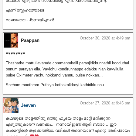
കഥകൾ എഴുതാൻ സാധിക്കട്ടെ എന്ന് പ്രാർത്ഥിക്കുന്നു.
എന്ന് സ്നേഹത്തോടെ
മാലാഖയെ പ്രണയിച്ചവൻ
October 30, 2020 at 4:49 pm
Paappan
♥️♥️♥️♥️♥️♥️♥️♥️
Thazhathe mattullavarude commentukalil paranjirikkunnathil kooduthal
onnum parayan ella. Vayichu kondirunnappo edakku njan kayyilulla
pulse Oximeter vachu nokkandi vannu, pulse nokkan…
Sneham maathram Puthiya kathakalkkayi kathirikkunnu
October 27, 2020 at 9:45 pm
Jeevan
കഥയുടെ താളത്തിനു ഒത്തു ഹൃദയ താളം മാറ്റി മറിക്കുന്ന
എഴുത്തുകാരന് വണക്കം… നന്നായിട്ടുണ്ട് ആദി ബ്രോ… ഈ
കംമെന്റിന്റെ തുടക്കത്തിലേ വരികൾ തന്നെയാണ് എന്റെ അഭിപ്രായം