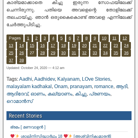
കാര്യമാക്കാതെ കിച്ചു ഇരുന്ന സോഫയിലേക്ക്
ചെന്നിരുന്നു. പതിയെ അവളെന്റെ തോളിലേക്ക്
തലചായ്ച്ചു. ഞാൻ ഒരുകൈകൊണ്ട് അവളെ എന്നിലേക്ക്
ചേർത്തുപിടിച്ചു.
Pages
1
2
3
4
5
6
7
8
9
10
11
12
13
14
15
16
17
18
19
20
21
22
23
24
25
26
27
28
29
30
31
32
33
34
35
36
37
38
Updated: October 24, 2020 — 4:12 am
Tags:
Aadhi
,
Aadhidev
,
Kalyanam
,
LOve Stories
,
malayalam kadhakal
,
Onam
,
pranayam
,
romance
,
ആദി
,
ആദിദേവ്
,
ഓണം
,
കല്യാണം
,
കിച്ചു
,
പ്രണയം
,
റൊമാൻസ്
Recent Stories
ഭ്രമം [ മണവാളൻ ]
ശാലിനിസിദ്ധാർഥം 18
[അശ്വിനികുമാരൻ]