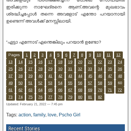
ഇരിക്കുന്ന നാഘേദ്രനെ ആണ്.അവന്റെ മുഖഭാവം
ശ്രദ്ധിച്ചപ്പോൾ തന്നെ അവളോട് എന്തോ പറയാനായി
ഉണ്ടെന്ന് അവൾക്ക് മനസ്സിലായി.
“ഏട്ടാ എന്നോട് എന്തെങ്കിലും പറയാൻ ഉണ്ടോ?
Pages
1
2
3
4
5
6
7
8
9
10
11
12
13
14
15
16
17
18
19
20
21
22
23
24
25
26
27
28
29
30
31
32
33
34
35
36
37
38
39
40
41
42
43
44
45
46
47
48
49
50
51
52
53
54
55
56
57
58
59
60
61
62
63
64
65
66
67
68
69
70
71
72
73
74
75
76
77
78
79
80
81
82
Updated: February 21, 2022 — 7:45 pm
Tags:
action
,
family
,
love
,
Pscho Girl
Recent Stories