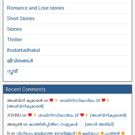
Romance and Love stories
Short Stories
Stories
Thriller
thudarkadhakal
ജീവിതങ്ങള്‍
സ്ത്രീ
Recent Comments
അശ്വിനി കുമാരൻ
on
ശാലിനിസിദ്ധാർഥം 18
[അശ്വിനികുമാരൻ]
JISHNU
on
ശാലിനിസിദ്ധാർഥം 18
[അശ്വിനികുമാരൻ]
അരുൺ
on
കാത്തിരിപ്പിൻ്റെ നാളുകൾ….. [ഞാൻ അതിഥി]
N
on
വിഗ്രഹം ഇല്ലാത്ത ദേവൻമ്മാർ [
കലിയുഗ
പുത്രൻ