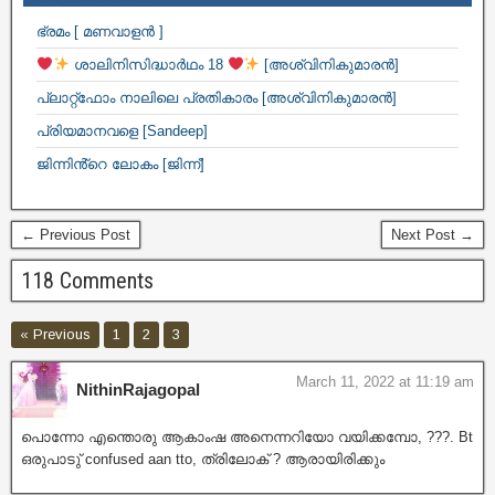
ഭ്രമം [ മണവാളൻ ]
ശാലിനിസിദ്ധാർഥം 18
[അശ്വിനികുമാരൻ]
പ്ലാറ്റ്ഫോം നാലിലെ പ്രതികാരം [അശ്വിനികുമാരൻ]
പ്രിയമാനവളെ [Sandeep]
ജിന്നിൻ്റെ ലോകം [ജിന്ന്]
← Previous Post
Next Post →
118 Comments
« Previous
1
2
3
March 11, 2022 at 11:19 am
NithinRajagopal
പൊന്നോ എന്തൊരു ആകാംഷ അനെന്നറിയോ വയിക്കമ്പോ, ???. Bt
ഒരുപാടു് confused aan tto, ത്രിലോക് ? ആരായിരിക്കും