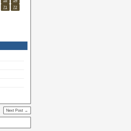
53
54
71
72
Next Post →