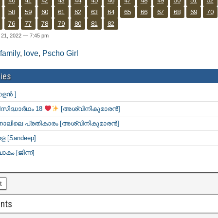
40
41
42
43
44
45
46
47
48
49
50
51
52
58
59
60
61
62
63
64
65
66
67
68
69
70
76
77
78
79
80
81
82
 21, 2022 — 7:45 pm
family
,
love
,
Pscho Girl
ies
ാളൻ ]
സിദ്ധാർഥം 18
[അശ്വിനികുമാരൻ]
 നാലിലെ പ്രതികാരം [അശ്വിനികുമാരൻ]
 [Sandeep]
ോകം [ജിന്ന്]
t
nts