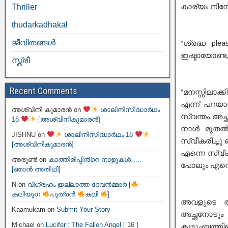
കാര്യം നിന
Thriller
thudarkadhakal
ജീവിതങ്ങള്‍
“ശ്രദ്ധ ple
ഇഷ്ടായോണ്ട,
സ്ത്രീ
Recent Comments
“മനസ്സിലാക്ക
എന്ന് പറയാൻ
അശ്വിനി കുമാരൻ
on
ശാലിനിസിദ്ധാർഥം
സ്വന്തം അച്
18
[അശ്വിനികുമാരൻ]
നാൾ മുതൽ 
JISHNU
on
ശാലിനിസിദ്ധാർഥം 18
സ്വീകരിച്ചു
[അശ്വിനികുമാരൻ]
എന്നെ സ്വീക
അരുൺ
on
കാത്തിരിപ്പിൻ്റെ നാളുകൾ…..
പോലും എന്നെ
[ഞാൻ അതിഥി]
N
on
വിഗ്രഹം ഇല്ലാത്ത ദേവൻമ്മാർ [
കലിയുഗ
പുത്രൻ
കലി
]
അവളുടെ ആ ച
Kaamukam
on
Submit Your Story
അച്ഛനോടും
Michael
on
Lucifer : The Fallen Angel [ 16 ]
കുടുംബത്തിന