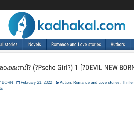
ull stories
Novels
Romance and Love stories
Authors
ാക്ഷസി? (?Pscho Girl?) 1 [?DEVIL NEW BOR
W BORN
February 21, 2022
Action
,
Romance and Love stories
,
Thriller
ts