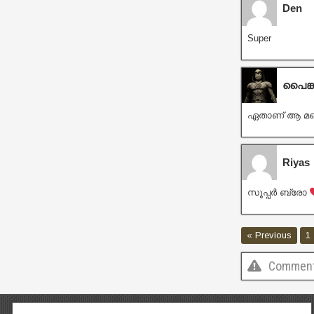
Den
Super
പൈങ്ക
ഏതാണ് ആ മറ്റ
Riyas
സൂപ്പർ ബ്രോ
« Previous
1
Comments