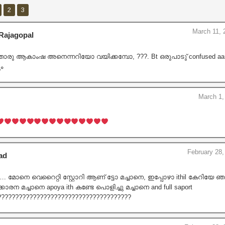
2
3
March 11, 
Rajagopal
ു ആകാംഷ അനെന്നറിയോ വയിക്കമ്പോ, ???. Bt ഒരുപാടു് confused aan 
ം
March 1,
February 28,
ad
 മോനെ വെറൈറ്റി സ്റ്റോറി ആണ് ട്ടോ മച്ചാനെ, ഇപ്പോഴാ ithil കേറിയേ
ാരന മച്ചാനെ apoya ith കണ്ടേ പൊളിച്ചു മച്ചാനെ and full saport
??????????????????????????????????????