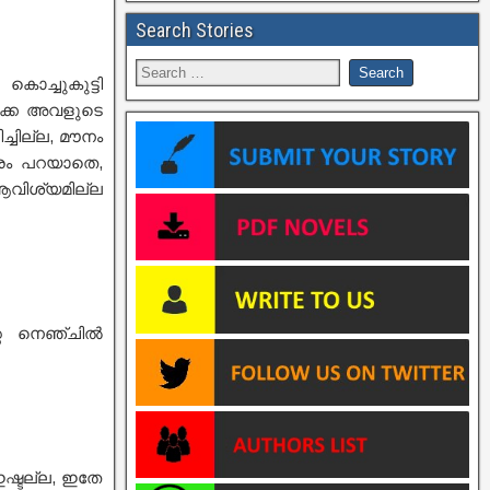
Search Stories
ൊച്ചുകുട്ടി
്കെ അവളുടെ
്ചില്ല, മൗനം
രം പറയാതെ,
ആവിശ്യമില്ല
റെ നെഞ്ചിൽ
ഇഷ്ടല്ല, ഇതേ