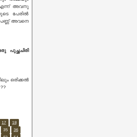
 എന്ന് അവനു
ിയുടെ പേരിൽ
പെണ്ണ് അവനെ
രു പുച്ഛചിരി
ിലും ഒരിക്കൽ
 ??
17
18
35
36