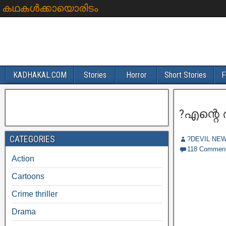
കഥകൾക്കായൊരിടം
KADHAKAL.COM
Stories
Horror
Short Stories
F
?എന്റെ ര
CATEGORIES
?DEVIL NE
118 Commen
Action
Cartoons
Crime thriller
Drama