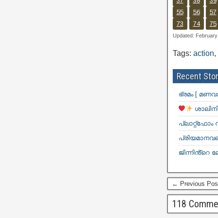
37
38
39
55
56
57
73
74
75
Updated: February
Tags:
action
,
Recent Stor
ഭ്രമം [ മണവ
ശാലിനി
പ്ലാറ്റ്ഫോം
പ്രിയമാനവളെ
ജിന്നിൻ്റെ ല
← Previous Pos
118 Comme