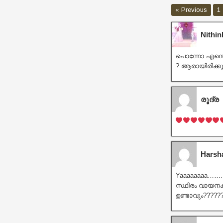
« Previous
1
Nithin
പൊന്നോ എന്തൊര
? ആരായിരിക്കു
രൂദ്ര
Harsh
Yaaaaaaaa……….
സ്ഥിരം വായനക്ക
ഉണ്ടാവും?????