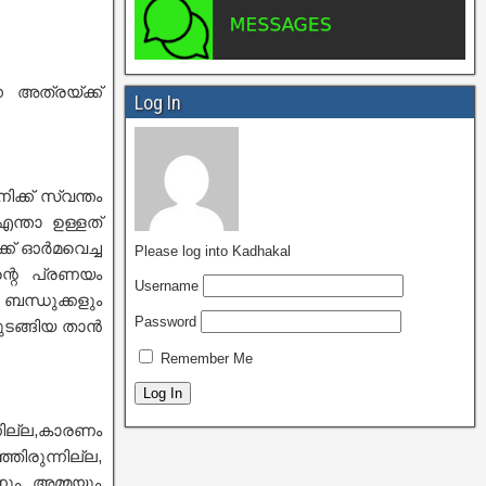
െ അത്രയ്ക്ക്
Log In
ിക്ക് സ്വന്തം
എന്താ ഉള്ളത്
്ക് ഓർമവെച്ച
Please log into Kadhakal
്റെ പ്രണയം
Username
 ബന്ധുക്കളും
Password
തുടങ്ങിയ താൻ
Remember Me
നില്ല,കാരണം
രുന്നില്ല,
ഛനും അമ്മയും