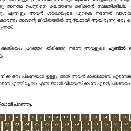
ഒരു അനാഥ പെണ്ണിനെ കല്യാണം കഴിക്കാൻ സമ്മതിക്കില്ല
ന്നു, എന്നിട്ടും അവൻ ശ്രദ്ധയുടെ പുറകെ നടന്നത് വാശ
 കാരണം അവന്റെ ജീവിതത്തിൽ ആദ്യമായി ആയിരുന്നു ഒരു 
ുന്നത്.
 അത്രയും പറഞ്ഞു തിരിഞ്ഞു നടന്ന അവളുടെ
ചുണ്ടിൽ ഒ
ു.
ിക്ക് ഒരു പ്രണയമേ ഉള്ളു, അത് അവൻ മാത്രമാണ്, എന്നെങ്ക
 തന്നെ എത്തിച്ചേരും എന്ന് ഞാൻ വിശ്വസിക്കുന്ന എന്റെ പ്രണയം
ലായി പറഞ്ഞു.
2
3
4
5
6
7
8
9
10
11
12
13
14
15
16
22
23
24
25
26
27
28
29
30
31
32
33
34