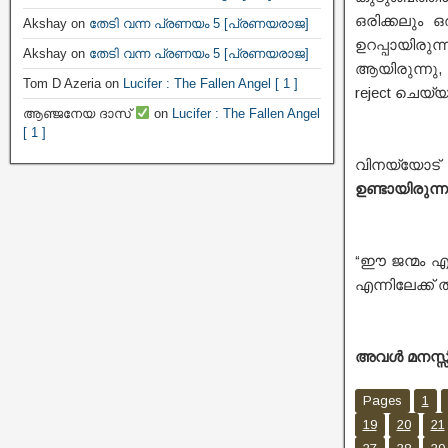
ഒരിക്കലും 
Akshay
on
തേടി വന്ന പ്രണയം 5 [പ്രണയരാജ]
ഉറപ്പായിരു
Akshay
on
തേടി വന്ന പ്രണയം 5 [പ്രണയരാജ]
ആയിരുന്നു,
Tom D Azeria
on
Lucifer : The Fallen Angel [ 1 ]
reject ചെയ്യ
ആഞ്ജനേയ ദാസ്
on
Lucifer : The Fallen Angel
[ 1 ]
വിനയ്യോട്
ഉണ്ടായിരുന്ന
“ഈ ജന്മം എന
എന്നിലേക്ക്
അവൾ മനസ്സി
Pages
1
19
20
21