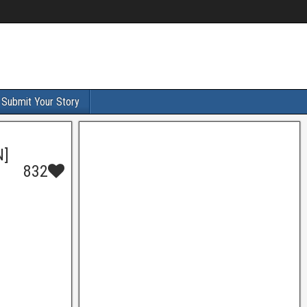
Submit Your Story
N]
832