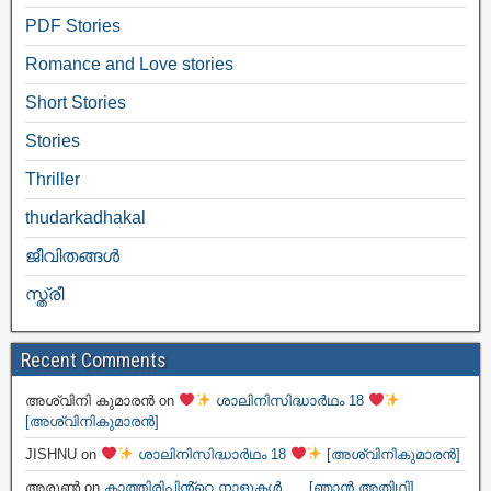
PDF Stories
Romance and Love stories
Short Stories
Stories
Thriller
thudarkadhakal
ജീവിതങ്ങള്‍
സ്ത്രീ
Recent Comments
അശ്വിനി കുമാരൻ
on
ശാലിനിസിദ്ധാർഥം 18
[അശ്വിനികുമാരൻ]
JISHNU
on
ശാലിനിസിദ്ധാർഥം 18
[അശ്വിനികുമാരൻ]
അരുൺ
on
കാത്തിരിപ്പിൻ്റെ നാളുകൾ….. [ഞാൻ അതിഥി]