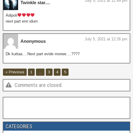
July 5, 2021 at 12:49 pm
Twinkle star....
Adipoli
next part enn idum
July 5, 2021 at 12:26 pm
Anonymous
Dk kuttaa….Next part evide monee….????
« Previous
1
…
3
4
5
Comments are closed.
CATEGORIES