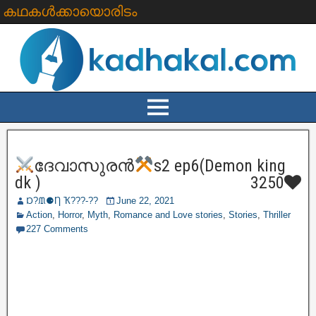
കഥകൾക്കായൊരിടം
ദേവാസുരൻ
s2 ep6(Demon king
dk )
3250
Ɒ?ᙢ⚈Ƞ Ҡ???‐??
June 22, 2021
Action
,
Horror
,
Myth
,
Romance and Love stories
,
Stories
,
Thriller
227 Comments