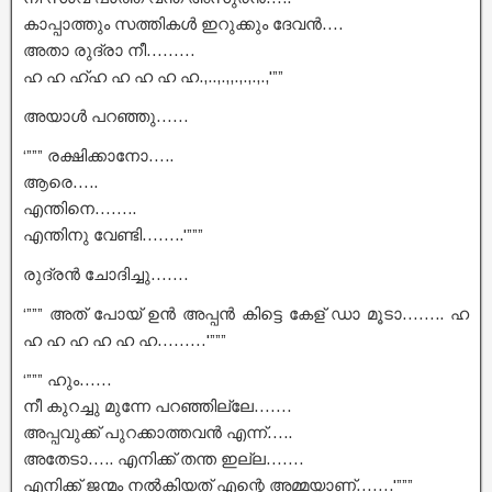
കാപ്പാത്തും സത്തികൾ ഇറുക്കും ദേവൻ….
അതാ രുദ്രാ നീ………
ഹ ഹ ഹ്ഹ ഹ ഹ ഹ ഹ.,..,.,,.,.,.,.,'””
അയാൾ പറഞ്ഞു……
‘””” രക്ഷിക്കാനോ…..
ആരെ…..
എന്തിനെ……..
എന്തിനു വേണ്ടി……..'”””
രുദ്രൻ ചോദിച്ചു…….
‘””” അത് പോയ്‌ ഉൻ അപ്പൻ കിട്ടെ കേള് ഡാ മൂടാ…….. ഹ
ഹ ഹ ഹ ഹ ഹ ഹ………'”””
‘””” ഹും……
നീ കുറച്ചു മുന്നേ പറഞ്ഞില്ലേ…….
അപ്പവുക്ക് പുറക്കാത്തവൻ എന്ന്…..
അതേടാ….. എനിക്ക് തന്ത ഇല്ല…….
എനിക്ക് ജന്മം നൽകിയത് എന്റെ അമ്മയാണ്…….'”””