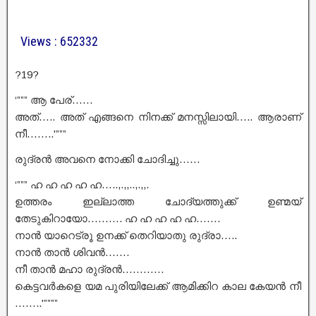
Views : 652332
?19?
‘””” ആ പേര്……
അത്….. അത് എങ്ങനെ നിനക്ക് മനസ്സിലായി….. ആരാണ്
നീ……..'”””
രുദ്രൻ അവനെ നോക്കി ചോദിച്ചു……
‘””” ഹ ഹ ഹ ഹ ഹ…..,.,,..,.,,.
ഉത്തരം ഇല്ലാത്ത ചോദ്യത്തുക്ക് ഉണ്മയ്
തേടുകിറായോ………. ഹ ഹ ഹ ഹ ഹ…….
നാൻ യാറെട്രൂ ഉനക്ക് തെറിയാതു രുദ്രാ…..
നാൻ താൻ ശിവൻ…….
നീ താൻ മഹാ രുദ്രൻ…………
കെട്ടവർകളെ യമ പുരിയിലേക്ക് ആമിക്കിറ കാല കേയൻ നീ
……..'””””