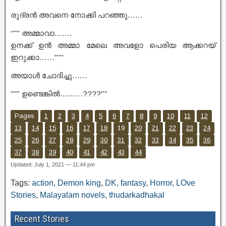
രുദ്രൻ അവനെ നോക്കി പറഞ്ഞു……
‘””” അമ്മാവാ…….
ഉനക്ക് ഉൻ അമ്മാ മേലെ അവളോ പെരിയ ആക്കറയ്
ഇറുക്കാ……'”””
അയാൾ ചോദിച്ചു……
‘””” ഉണ്ടെങ്കിൽ………????'””
Pages
1
2
3
4
5
6
7
8
9
10
11
12
13
14
15
16
17
18
19
20
21
22
23
24
25
26
27
28
29
30
31
32
33
34
35
36
37
38
39
40
41
42
43
44
Updated: July 1, 2021 — 11:44 pm
Tags:
action
,
Demon king
,
DK
,
fantasy
,
Horror
,
LOve
Stories
,
Malayalam novels
,
thudarkadhakal
Recent Stories