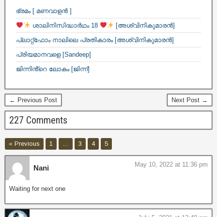
ഭ്രമം [ മണവാളൻ ]
ശാലിനിസിദ്ധാർഥം 18
[അശ്വിനികുമാരൻ]
പ്ലാറ്റ്ഫോം നാലിലെ പ്രതികാരം [അശ്വിനികുമാരൻ]
പ്രിയമാനവളെ [Sandeep]
ജിന്നിൻ്റെ ലോകം [ജിന്ന്]
← Previous Post
Next Post →
227 Comments
« Previous
1
…
3
4
5
May 10, 2022 at 11:36 pm
Nani
Waiting for next one