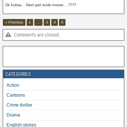
Dk kuttaa….Next part evide monee….????
« Previous
1
…
3
4
5
Comments are closed.
CATEGORIES
Action
Cartoons
Crime thriller
Drama
English stories