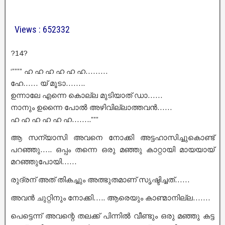
Views : 652332
?14?
‘”””” ഹ ഹ ഹ ഹ ഹ ഹ………
ഹേ…… യ് മൂടാ……..
ഉന്നാലേ എന്നെ കൊല്ല മുടിയാത് ഡാ……
നാനും ഉന്നൈ പോൽ അഴിവില്ലാത്തവൻ……
ഹ ഹ ഹ ഹ ഹ ഹ……..”””
ആ സന്യാസി അവനെ നോക്കി അട്ടഹാസിച്ചുകൊണ്ട്
പറഞ്ഞു….. ഒപ്പം തന്നെ ഒരു മഞ്ഞു കാറ്റായി മായയായ്
മറഞ്ഞുപോയി……
രുദ്രന് അത് തികച്ചും അത്ഭുതമാണ് സൃഷ്ടിച്ചത്……
അവൻ ചുറ്റിനും നോക്കി….. ആരെയും കാണ്മാനില്ല…….
പെട്ടെന്ന് അവന്റെ തലക്ക് പിന്നിൽ വീണ്ടും ഒരു മഞ്ഞു കട്ട