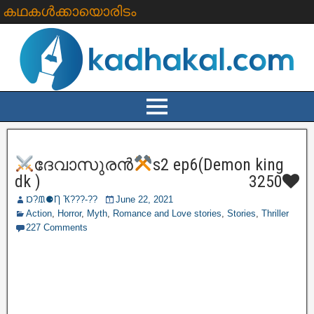
കഥകൾക്കായൊരിടം
ദേവാസുരൻ
s2 ep6(Demon king
dk )
3250
Ɒ?ᙢ⚈Ƞ Ҡ???‐??
June 22, 2021
Action
,
Horror
,
Myth
,
Romance and Love stories
,
Stories
,
Thriller
227 Comments