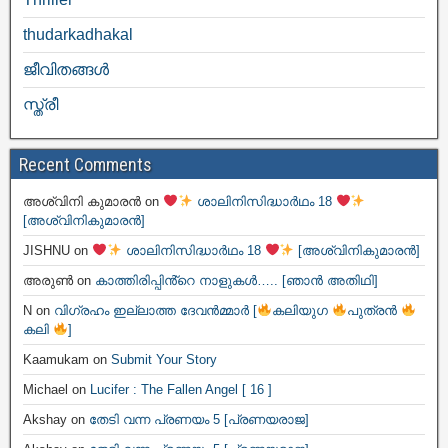
thudarkadhakal
ജീവിതങ്ങള്‍
സ്ത്രീ
Recent Comments
അശ്വിനി കുമാരൻ
on
ശാലിനിസിദ്ധാർഥം 18
[അശ്വിനികുമാരൻ]
JISHNU
on
ശാലിനിസിദ്ധാർഥം 18
[അശ്വിനികുമാരൻ]
അരുൺ
on
കാത്തിരിപ്പിൻ്റെ നാളുകൾ….. [ഞാൻ അതിഥി]
N
on
വിഗ്രഹം ഇല്ലാത്ത ദേവൻമ്മാർ [
കലിയുഗ
പുത്രൻ
കലി
]
Kaamukam
on
Submit Your Story
Michael
on
Lucifer : The Fallen Angel [ 16 ]
Akshay
on
തേടി വന്ന പ്രണയം 5 [പ്രണയരാജ]