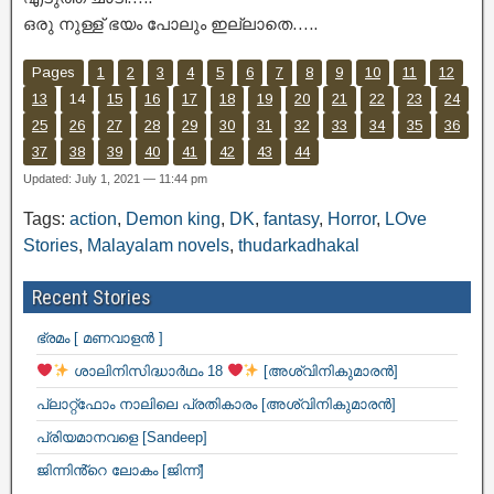
ഒരു നുള്ള് ഭയം പോലും ഇല്ലാതെ…..
Pages
1
2
3
4
5
6
7
8
9
10
11
12
13
14
15
16
17
18
19
20
21
22
23
24
25
26
27
28
29
30
31
32
33
34
35
36
37
38
39
40
41
42
43
44
Updated: July 1, 2021 — 11:44 pm
Tags:
action
,
Demon king
,
DK
,
fantasy
,
Horror
,
LOve
Stories
,
Malayalam novels
,
thudarkadhakal
Recent Stories
ഭ്രമം [ മണവാളൻ ]
ശാലിനിസിദ്ധാർഥം 18
[അശ്വിനികുമാരൻ]
പ്ലാറ്റ്ഫോം നാലിലെ പ്രതികാരം [അശ്വിനികുമാരൻ]
പ്രിയമാനവളെ [Sandeep]
ജിന്നിൻ്റെ ലോകം [ജിന്ന്]