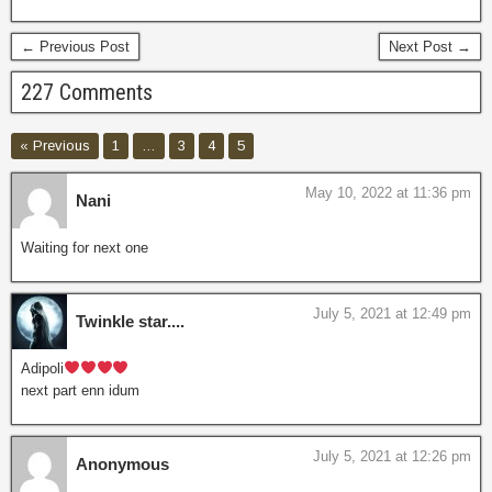
← Previous Post
Next Post →
227 Comments
« Previous
1
…
3
4
5
May 10, 2022 at 11:36 pm
Nani
Waiting for next one
July 5, 2021 at 12:49 pm
Twinkle star....
Adipoli
next part enn idum
July 5, 2021 at 12:26 pm
Anonymous