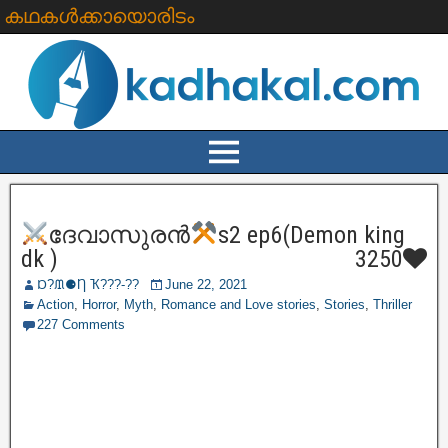
കഥകൾക്കായൊരിടം
ദേവാസുരൻ
s2 ep6(Demon king
dk )
3250
Ɒ?ᙢ⚈Ƞ Ҡ???‐??
June 22, 2021
Action
,
Horror
,
Myth
,
Romance and Love stories
,
Stories
,
Thriller
227 Comments