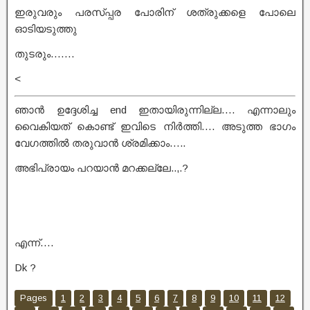
ഇരുവരും പരസ്പ്പര പോരിന് ശത്രുക്കളെ പോലെ
ഓടിയടുത്തു
തുടരും…….
<
ഞാൻ ഉദ്ദേശിച്ച end ഇതായിരുന്നില്ല…. എന്നാലും
വൈകിയത് കൊണ്ട് ഇവിടെ നിർത്തി…. അടുത്ത ഭാഗം
വേഗത്തിൽ തരുവാൻ ശ്രമിക്കാം…..
അഭിപ്രായം പറയാൻ മറക്കല്ലേ..,.?
എന്ന്….
Dk ?
Pages
1
2
3
4
5
6
7
8
9
10
11
12