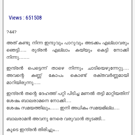
Views : 651508
?44?
അത് കണ്ടു നിന്ന ഇന്ദുവും പാറുവും അടക്കം എല്ലാവരും
ഞെട്ടി….. രുദ്രൻ എല്ലാം കയ്യും കെട്ടി നോക്കി
നിന്നു…….
ഇന്ദ്രൻ പെട്ടെന്ന് താഴെ നിന്നും ചാടിയെഴുന്നേറ്റു….
അവന്റെ കണ്ണ് കോപം കൊണ്ട് രക്തവർണ്ണമായി
മാറിയിരുന്നു…..
ഇന്ദ്രൻ തന്റെ ദേഹത്ത് പറ്റി പിടിച്ച മണൽ തട്ടി മാറ്റിയതിന്
ശേഷം ബാലരാമനെ നോക്കി….
ശേഷം സമയത്തിലും…… ഇനി അധികം സമയമില്ല….
ബാലരാമൻ അവനു നേരെ വരുവാൻ തുടങ്ങി…
കൂടെ ഇന്ദ്രൻ തിരിച്ചും…