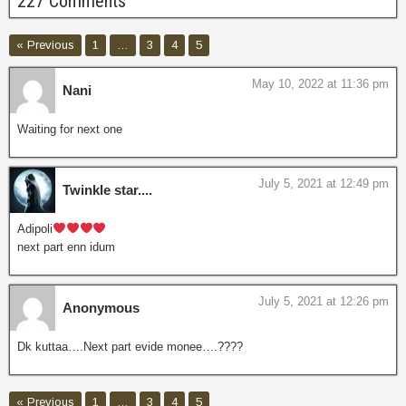
227 Comments
« Previous
1
…
3
4
5
May 10, 2022 at 11:36 pm
Nani
Waiting for next one
July 5, 2021 at 12:49 pm
Twinkle star....
Adipoli
next part enn idum
July 5, 2021 at 12:26 pm
Anonymous
Dk kuttaa….Next part evide monee….????
« Previous
1
…
3
4
5