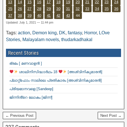
13
14
15
16
17
18
19
20
21
22
23
24
25
26
27
28
29
30
31
32
33
34
35
36
37
38
39
40
41
42
43
44
Updated: July 1, 2021 — 11:44 pm
Tags:
action
,
Demon king
,
DK
,
fantasy
,
Horror
,
LOve
Stories
,
Malayalam novels
,
thudarkadhakal
Recent Stories
ഭ്രമം [ മണവാളൻ ]
ശാലിനിസിദ്ധാർഥം 18
[അശ്വിനികുമാരൻ]
പ്ലാറ്റ്ഫോം നാലിലെ പ്രതികാരം [അശ്വിനികുമാരൻ]
പ്രിയമാനവളെ [Sandeep]
ജിന്നിൻ്റെ ലോകം [ജിന്ന്]
← Previous Post
Next Post →