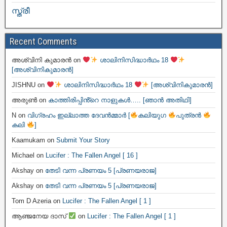
സ്ത്രീ
Recent Comments
അശ്വിനി കുമാരൻ
on
ശാലിനിസിദ്ധാർഥം 18
[അശ്വിനികുമാരൻ]
JISHNU
on
ശാലിനിസിദ്ധാർഥം 18
[അശ്വിനികുമാരൻ]
അരുൺ
on
കാത്തിരിപ്പിൻ്റെ നാളുകൾ….. [ഞാൻ അതിഥി]
N
on
വിഗ്രഹം ഇല്ലാത്ത ദേവൻമ്മാർ [
കലിയുഗ
പുത്രൻ
കലി
]
Kaamukam
on
Submit Your Story
Michael
on
Lucifer : The Fallen Angel [ 16 ]
Akshay
on
തേടി വന്ന പ്രണയം 5 [പ്രണയരാജ]
Akshay
on
തേടി വന്ന പ്രണയം 5 [പ്രണയരാജ]
Tom D Azeria
on
Lucifer : The Fallen Angel [ 1 ]
ആഞ്ജനേയ ദാസ്
on
Lucifer : The Fallen Angel [ 1 ]