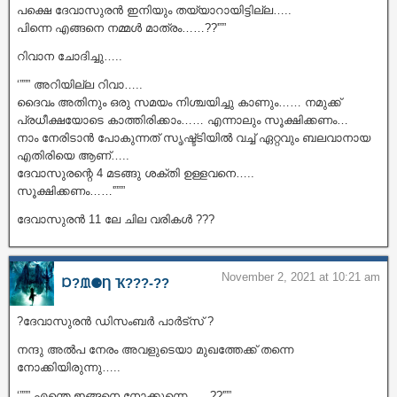
പക്ഷെ ദേവാസുരൻ ഇനിയും തയ്യാറായിട്ടില്ല…..
പിന്നെ എങ്ങനെ നമ്മൾ മാത്രം……??'””
റിവാന ചോദിച്ചു…..
‘””” അറിയില്ല റിവാ…..
ദൈവം അതിനും ഒരു സമയം നിശ്ചയിച്ചു കാണും…… നമുക്ക്
പ്രധീക്ഷയോടെ കാത്തിരിക്കാം…… എന്നാലും സൂക്ഷിക്കണം…
നാം നേരിടാൻ പോകുന്നത് സൃഷ്ട്ടിയിൽ വച്ച് ഏറ്റവും ബലവാനായ
എതിരിയെ ആണ്…..
ദേവാസുരന്റെ 4 മടങ്ങു ശക്തി ഉള്ളവനെ…..
സൂക്ഷിക്കണം……'”””
ദേവാസുരൻ 11 ലേ ചില വരികൾ ???
November 2, 2021 at 10:21 am
Ɒ?ᙢ⚈Ƞ Ҡ???‐??
?ദേവാസുരൻ ഡിസംബർ പാർട്സ് ?
നന്ദു അൽപ നേരം അവളുടെയാ മുഖത്തേക്ക് തന്നെ
നോക്കിയിരുന്നു…..
‘””” എന്തെ ഇങ്ങനെ നോക്കുന്നെ……??'””