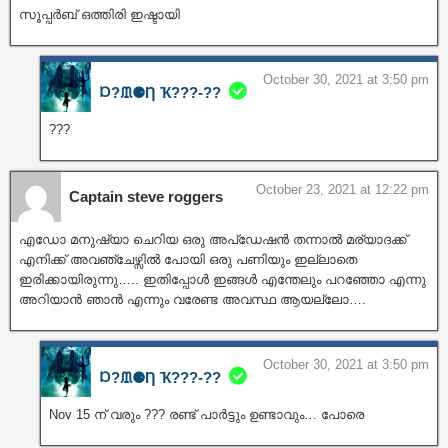
സൂപ്പർബ് ഒത്തിരി ഇഷ്ടായി
October 30, 2021 at 3:50 pm
Ɒ?ᙢ⚈Ƞ Ҡ???‐??
???
October 23, 2021 at 12:22 pm
Captain steve roggers
എഡോ മനുഷ്യാ ചെറിയ ഒരു അപ്ഡേഷൻ തന്നാൽ മര്യാദക്ക്
എനിക്ക് അവഞ്ചേഴ്സിൽ പോയി ഒരു പണിയും ഇല്ലാതെ
ഇരിക്കായിരുന്നു….. ഇതിപ്പോൾ ഇങ്ങൾ എന്തേലും പറഞ്ഞോ എന്നു
അറിയാൻ ഞാൻ എന്നും വരേണ്ട അവസ്ഥ ആയല്ലോ….
October 30, 2021 at 3:50 pm
Ɒ?ᙢ⚈Ƞ Ҡ???‐??
Nov 15 ന് വരും ??? രണ്ട് പാർട്ടും ഉണ്ടാവും… പോരെ