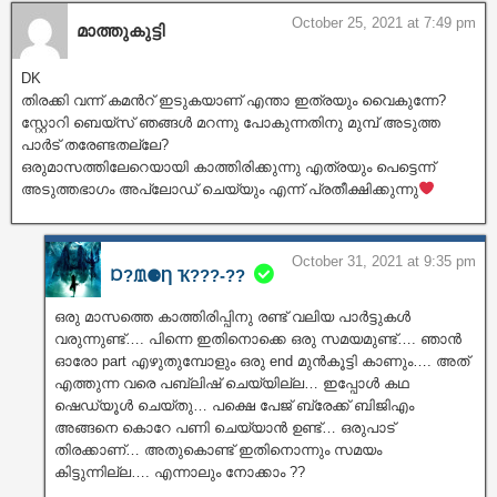
October 25, 2021 at 7:49 pm
മാത്തുകുട്ടി
DK
തിരക്കി വന്ന് കമൻറ് ഇടുകയാണ് എന്താ ഇത്രയും വൈകുന്നേ?
സ്റ്റോറി ബെയ്സ് ഞങ്ങൾ മറന്നു പോകുന്നതിനു മുമ്പ് അടുത്ത
പാർട് തരേണ്ടതല്ലേ?
ഒരുമാസത്തിലേറെയായി കാത്തിരിക്കുന്നു എത്രയും പെട്ടെന്ന്
അടുത്തഭാഗം അപ്‌ലോഡ് ചെയ്യും എന്ന് പ്രതീക്ഷിക്കുന്നു
October 31, 2021 at 9:35 pm
Ɒ?ᙢ⚈Ƞ Ҡ???‐??
ഒരു മാസത്തെ കാത്തിരിപ്പിനു രണ്ട് വലിയ പാർട്ടുകൾ
വരുന്നുണ്ട്…. പിന്നെ ഇതിനൊക്കെ ഒരു സമയമുണ്ട്…. ഞാൻ
ഓരോ part എഴുതുമ്പോളും ഒരു end മുൻകൂട്ടി കാണും…. അത്
എത്തുന്ന വരെ പബ്ലിഷ് ചെയ്യില്ല… ഇപ്പോൾ കഥ
ഷെഡ്യൂൾ ചെയ്തു… പക്ഷെ പേജ് ബ്രേക്ക്‌ ബിജിഎം
അങ്ങനെ കൊറേ പണി ചെയ്യാൻ ഉണ്ട്… ഒരുപാട്
തിരക്കാണ്… അതുകൊണ്ട് ഇതിനൊന്നും സമയം
കിട്ടുന്നില്ല…. എന്നാലും നോക്കാം ??