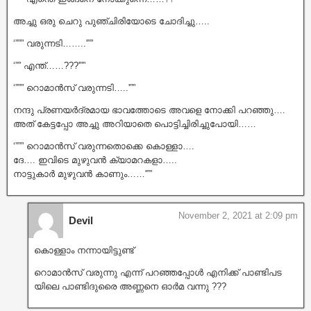
അച്ചു ഒരു ചെറു പുഞ്ചിരിയോടെ ചോദിച്ചു…..
‘””” വരുന്നടി……..'””
‘”” എന്ത്……???'””
‘””” റൊമാൻസ് വരുന്നടി…..'””
നന്ദു പ്രണയർദ്രമായ ഭാവത്തോടെ അവളെ നോക്കി പറഞ്ഞു….
അത് കേട്ടപ്പോ അച്ചു അറിയാതെ പൊട്ടിച്ചിരിച്ചുപോയി……
‘””” റൊമാൻസ് വരുന്നതൊക്കെ കൊള്ളാ….
ദേ…. ഇവിടെ മുഴുവൻ ക്യാമറകളാ…..
നാട്ടുകാർ മുഴുവൻ കാണും……'””
November 2, 2021 at 2:09 pm
Devil
കൊള്ളാം നന്നായിട്ടുണ്ട്
റൊമാൻസ് വരുന്നു എന്ന് പറഞ്ഞപ്പോൾ എനിക്ക് പാണ്ടിപട
യിലെ പാണ്ടിദുരൈ അണ്ണനെ ഓർമ വന്നു ???