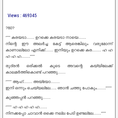
Views : 469345
?80?
‘””” കരയടാ…… ഉറക്കെ കരയടാ നായെ……
നിന്റെ ഈ അലർച്ച കേട്ട് ആരെങ്കിലും വരുമോന്ന്
കാണാല്ലോ എനിക്ക്…… ഇനിയും ഉറക്കെ കര……. ഹ ഹ
ഹ ഹ ഹ…….'”””
രുദ്രൻ ഒരിക്കൽ കൂടെ അവന്റെ കയ്യിലേക്ക്
കാലമർത്തികൊണ്ട് പറഞ്ഞു……
‘”””” ആഹ്……. അയ്യോ…….
ഇനി ഒന്നും ചെയ്യല്ലേ….. ഞാൻ ചത്തു പോകും…….'””””
കുഞ്ഞപ്പൻ പറഞ്ഞു……
‘”””” ഹ ഹ ഹ ഹ ഹ……
നിനക്കപ്പോ ചാവാൻ ഒക്കെ നല്ല പേടി ഉണ്ടല്ലേ……'”””