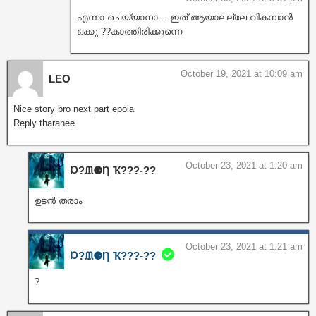
എന്നാ ചെയ്യാനാ… ഇത് ആയാലല്ലേ വികമ്പാൻ
ഒക്കു ??കാത്തിരിക്കുന്നെ
October 19, 2021 at 10:09 am
LEO
Nice story bro next part epola
Reply tharanee
October 23, 2021 at 1:20 am
Ɒ?ᙢ⚈Ƞ Ҡ???‐??
ഉടൻ തരാം
October 23, 2021 at 1:21 am
Ɒ?ᙢ⚈Ƞ Ҡ???‐??
?