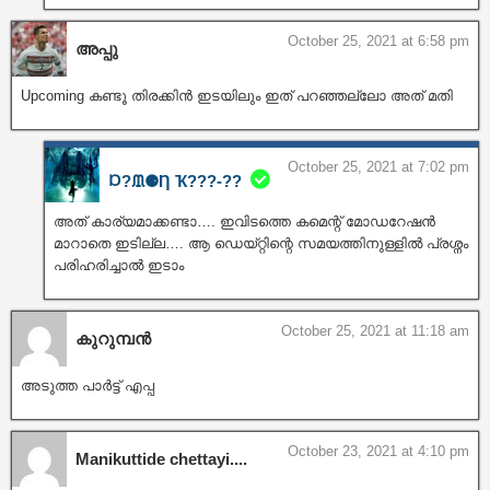
October 25, 2021 at 6:58 pm
അപ്പു
Upcoming കണ്ടൂ തിരക്കിൻ ഇടയിലും ഇത് പറഞ്ഞല്ലോ അത് മതി
October 25, 2021 at 7:02 pm
Ɒ?ᙢ⚈Ƞ Ҡ???‐??
അത് കാര്യമാക്കണ്ടാ…. ഇവിടത്തെ കമെന്റ് മോഡറേഷൻ
മാറാതെ ഇടില്ല…. ആ ഡെയ്റ്റിന്റെ സമയത്തിനുള്ളിൽ പ്രശ്നം
പരിഹരിച്ചാൽ ഇടാം
October 25, 2021 at 11:18 am
കുറുമ്പൻ
അടുത്ത പാർട്ട്‌ എപ്പ
October 23, 2021 at 4:10 pm
Manikuttide chettayi....