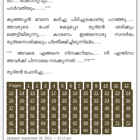
രാ…. രാഗേന്ദുവും….
പാർവതിയും…….'”””
കുഞ്ഞപ്പൻ വേദന കടിച്ചു പിടിച്ചുകൊണ്ടു പറഞ്ഞു…..
അവരുടെ പേര് കേട്ടപ്പോ രുദ്രൻ ശരിക്കും
ഞെട്ടിയിരുന്നു…. കാരണം ഇങ്ങനൊരു സന്ദർഭം
രുദ്രനൊരിക്കലും പ്രതീക്ഷിച്ചിരുന്നില്ല…..
‘””” അവരെ എങ്ങനെ നിനക്കറിയാം…. നീ എന്തിനാ
അവർക്ക് പിന്നാലെ നടക്കുന്നത്……??'”””
രുദ്രൻ ചോദിച്ചു……
Pages
1
2
3
4
5
6
7
8
9
10
11
12
13
14
15
16
17
18
19
20
21
22
23
24
25
26
27
28
29
30
31
32
33
34
35
36
37
38
39
40
41
42
43
44
45
46
47
48
49
50
51
52
53
54
55
56
57
58
59
60
61
62
63
64
65
66
67
68
69
70
71
72
73
74
75
76
77
78
79
80
81
82
Updated: September 28, 2021 — 10:12 pm