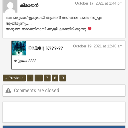
October 17, 2021 at 2:44 pm
കിരാതൻ
കഥ ഒരുപാട് ഇഷ്ടമായി ആക്ഷൻ രംഗങ്ങൾ ഒക്കെ സൂപ്പർ
ആയിരുന്നു…..
അടുത്ത ഭാഗത്തിനായി ആയി കാത്തിരിക്കുന്നു
October 19, 2021 at 12:46 am
Ɒ?ᙢ⚈Ƞ Ҡ???‐??
സ്നേഹം ????
« Previous
1
…
7
8
9
Comments are closed.