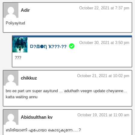
October 22, 2021 at 7:37 pm
Adir
Poliyayitud
October 30, 2021 at 3:50 pm
Ɒ?ᙢ⚈Ƞ Ҡ???‐??
???
October 21, 2021 at 10:02 pm
chikkuz
bro ee part um super aayitund … aduthath veegm update cheyanne…
katta waiting annu
October 19, 2021 at 11:00 am
Abidsulthan kv
ബിരിയാണി എപോയാ കൊടുകുന്നേ…..?