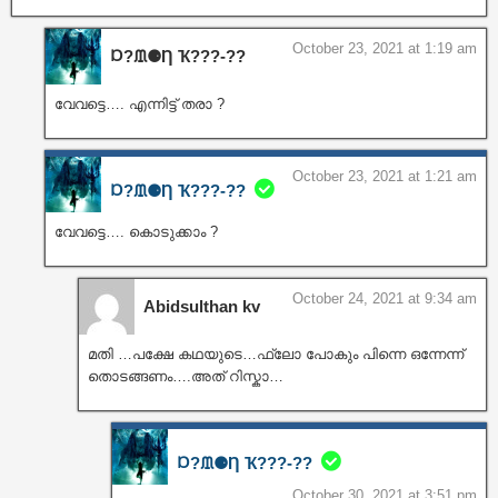
October 23, 2021 at 1:19 am
Ɒ?ᙢ⚈Ƞ Ҡ???‐??
വേവട്ടെ…. എന്നിട്ട് തരാ ?
October 23, 2021 at 1:21 am
Ɒ?ᙢ⚈Ƞ Ҡ???‐??
വേവട്ടെ…. കൊടുക്കാം ?
October 24, 2021 at 9:34 am
Abidsulthan kv
മതി …പക്ഷേ കഥയുടെ…ഫ്ലോ പോകും പിന്നെ ഒന്നേന്ന്
തൊടങ്ങണം….അത് റിസ്കാ…
Ɒ?ᙢ⚈Ƞ Ҡ???‐??
October 30, 2021 at 3:51 pm