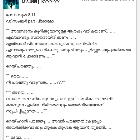
Ɒ?ᙢ⚈Ƞ Ҡ???‐??
ദേവാസുരൻ 11
ഡിസംബർ part പ്രോമോ
‘”” അവസാനം കുറിക്കുവാനുള്ള ആരംഭം വരികയാണ്…….
എല്ലാവരും സജ്ജരായിരിക്കണം……
എത്രപേർ ജീവനോടെ കാണുമെന്നു അറിയില്ല……..
എന്നാലും നമ്മുടെ ഗ്രഹവും മനുഷ്യരും പൂർണ്ണമായും ഇല്ലാതെ
ആവാൻ പോരാടണം…..'””
റെയ് പറഞ്ഞു……
‘”” റെയ്…….
നീ പറഞ്ഞു വരുന്നത്……..???'””
‘””” അതെ……..
വിനാശ കലചക്രം തുടങ്ങുവാൻ ഇനി അധികം കാലമില്ല…….
കാണുന്ന എല്ലാ നിമിത്തങ്ങളും തോൽവിയെയാണ്
സൂചിപ്പിച്ചുന്നത്……'””
റെയ് ഹാൻ പറഞ്ഞു…. അവൻ പറഞ്ഞത് കേട്ടപ്പോ
അവർക്കിരുവർക്കും ആകെ ആശങ്ക ആവാൻ തുടങ്ങി…..
‘”” ദേവാ……