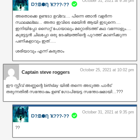
October 31, 2021 at 9:38 pm
Ɒ?ᙢ⚈Ƞ Ҡ???‐??
അതൊക്കെ ഉണ്ടടാ ഉവ്വേ…. പിന്നെ ഞാൻ വളർന്ന
സ്ഥലമല്ലേ… അതാ ഇവിടെ മെയിൻ ആയി ഇടുന്നെ….
ഇനിയിപ്പോ സൈറ്റ് പോയാലും മറ്റൊരിടത്ത് കഥ വന്നോളും….
കുട്ടേട്ടൻ ചിലപ്പോ ഒരു ദേഷ്യത്തിന്റെ പുറത്ത് കാണിക്കുന്ന
പണികളാവും ഇത്…..
ശരിയാവും എന്ന് കരുതാം
October 25, 2021 at 10:02 pm
Captain steve roggers
ഈ സ്റ്റീവ് അണ്ണന്റെ birthday യിൽ തന്നെ അടുത്ത പാർട്
തരുന്നതിൽ സന്തോഷം ഉണ്ട് ഗോപിയേട്ട സന്തോഷമായി…???
October 31, 2021 at 9:35 pm
Ɒ?ᙢ⚈Ƞ Ҡ???‐??
??