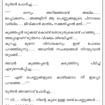
രുദ്രൻ ചോദിച്ചു…..
‘”””” ഒന്നും അറിഞ്ഞോണ്ട് അല്ല……
മാപ്പാക്കണം…..ഞങ്ങളിനി ആ പെണ്ണുങ്ങളുടെ പിന്നാലെ
വരില്ല….. ജീവിക്കാൻ മാത്രം സമ്മതിച്ചാൽ മതി….'”””
കുഞ്ഞപ്പൻ ഒറ്റക്കയ് കൊണ്ട് തൊഴുതുകൊണ്ട് പറഞ്ഞു…..
അപ്പോളാണ് രുദ്രനാ വിഷയം ശ്രദ്ധിച്ചത്…..
കുറച്ചു മുന്നേ വിനായകനും ഇത് പോലെ
പറഞ്ഞിരുന്നു…… അവനിൽ സംശയങ്ങൾ നിറയുവാൻ
തുടങ്ങി….
അവൻ കുഞ്ഞപ്പന്റെ കഴുത്തിനു പിടിച്ച്
എഴുന്നേൽപ്പിച്ചു…….
“””” ഏത് പെണ്ണുങ്ങളുടെ കാര്യമാടാ നീ ഇപ്പൊ
പറഞ്ഞെ…..'”””
രുദ്രൻ അവനോട് ചോദിച്ചു….
‘””” നി….. നിന്റെ…. നിന്റെ കൂടെ ഉള്ള രണ്ട് പെണ്ണുങ്ങൾ…..