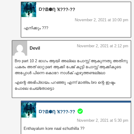
Ɒ?ᙢ⚈Ƞ Ҡ???‐??
November 2, 2021 at 10:00 pm
എനിക്കും ???
November 2, 2021 at 2:12 pm
Devil
Bro part 10 2 ഭാഗം ആയി അല്ലെ പോസ്റ്റ്‌ ആകുന്നതു അതിനു
പകരം അത് ഓറ്റ part ആക്കി പേജ് കൂട്ടി പോസ്റ്റ്‌ ആക്കികൂടെ
അപ്പോൾ പിന്നെ കൊറേ നാൾക് എഴുത്തണ്ടല്ലോ
എന്റെ അഭിപ്രായം പറഞ്ഞു എന്ന് മാത്രം bro ന്റെ ഇഷ്ടം
പോലെ ചെയ്തോട്ടൊ
Ɒ?ᙢ⚈Ƞ Ҡ???‐??
November 2, 2021 at 5:30 pm
Enthayalum kore naal ezhuthilla ??