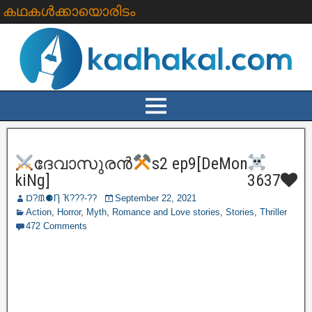
കഥകൾക്കായൊരിടം
ദേവാസുരൻ
s2 ep9[DeMon
kiNg]
3637
Ɒ?ᙢ⚈Ƞ Ҡ???‐??
September 22, 2021
Action
,
Horror
,
Myth
,
Romance and Love stories
,
Stories
,
Thriller
472 Comments