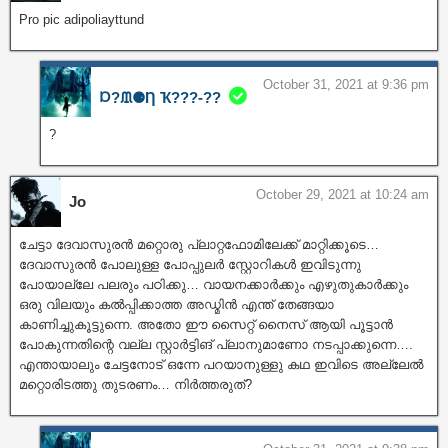
Pro pic adipoliayttund
October 31, 2021 at 9:36 pm
Ɒ?ᙢ⚈Ƞ Ҡ???‐??
?
October 29, 2021 at 10:24 am
Jo
ചേട്ടാ ദേവാസുരൻ മറ്റൊരു പ്ലാറ്റഫോമിലേക്ക് മാറ്റിക്കൂടെ…
ദേവാസുരൻ പോലുള്ള പോപ്പുലർ സ്റ്റോറികൾ ഇവിടുന്നു
പോയാല്ലേ പലരും പഠിക്കു… വായനക്കാർക്കും എഴുതുകാർക്കും
ഒരു വിലയും കൽപ്പിക്കാത്ത അഡ്മിൻ എന്ത് തേങ്ങയാ
കാണിച്ചുകൂട്ടുന്നെ. അതോ ഈ സൈറ്റ് നൈസ് ആയി പൂട്ടാൻ
പോകുന്നതിന്റെ വല്ല സ്റ്റാർട്ടിങ് പ്ലാനുമാണോ നടപ്പാക്കുന്നെ….
എന്തായാലും ചേട്ടനോട് ഒന്നേ പറയാനുള്ളു കഥ ഇവിടെ അല്ലേൽ
മറ്റൊരിടത്തു തുടരണം… നിർത്തരുത്?