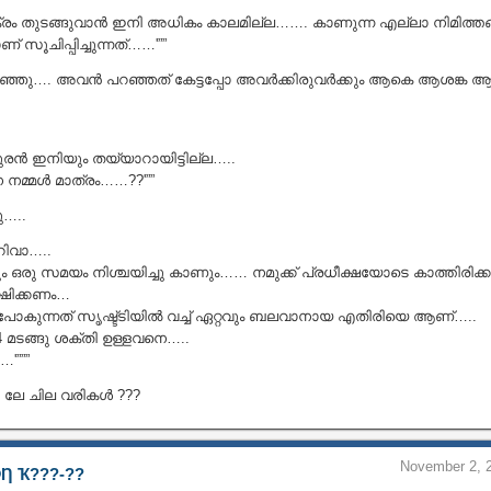
ം തുടങ്ങുവാൻ ഇനി അധികം കാലമില്ല……. കാണുന്ന എല്ലാ നിമിത്തങ്
ൂചിപ്പിച്ചുന്നത്……'””
ഞ്ഞു…. അവൻ പറഞ്ഞത് കേട്ടപ്പോ അവർക്കിരുവർക്കും ആകെ ആശങ്ക
രൻ ഇനിയും തയ്യാറായിട്ടില്ല…..
 നമ്മൾ മാത്രം……??'””
ു…..
റിവാ…..
ഒരു സമയം നിശ്ചയിച്ചു കാണും…… നമുക്ക് പ്രധീക്ഷയോടെ കാത്തിരിക്
്ഷിക്കണം…
പോകുന്നത് സൃഷ്ട്ടിയിൽ വച്ച് ഏറ്റവും ബലവാനായ എതിരിയെ ആണ്…..
 മടങ്ങു ശക്തി ഉള്ളവനെ…..
'”””
 ലേ ചില വരികൾ ???
November 2, 2
Ƞ Ҡ???‐??