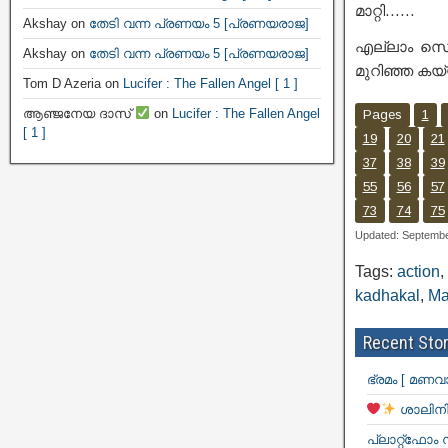
മാറ്റി……
Akshay
on
തേടി വന്ന പ്രണയം 5 [പ്രണയരാജ]
എല്ലാം സെക
Akshay
on
തേടി വന്ന പ്രണയം 5 [പ്രണയരാജ]
മുറിഞ്ഞ കയ്യ
Tom D Azeria
on
Lucifer : The Fallen Angel [ 1 ]
ആഞ്ജനേയ ദാസ്
on
Lucifer : The Fallen Angel
Pages
1
[ 1 ]
19
20
21
37
38
39
55
56
57
73
74
75
Updated: Septembe
Tags:
action
,
kadhakal
,
Ma
Recent Stor
ഭ്രമം [ മണവ
ശാലിനി
പ്ലാറ്റ്ഫോം