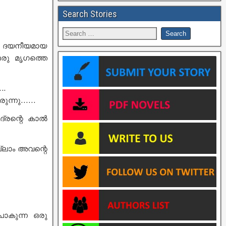
Search Stories
 ദയനീയമായ
ഒരു മൃഗത്തെ
..
രുന്നു……
ദ്രന്റെ കാൽ
്ലാം അവന്റെ
 പോകുന്ന ഒരു