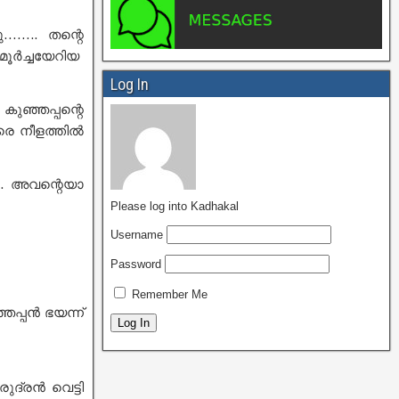
ു…….. തന്റെ
ൂർച്ചയേറിയ
Log In
 കുഞ്ഞപ്പന്റെ
വരെ നീളത്തിൽ
.. അവന്റെയാ
Please log into Kadhakal
Username
Password
Remember Me
ഞപ്പൻ ഭയന്ന്
ുദ്രൻ വെട്ടി