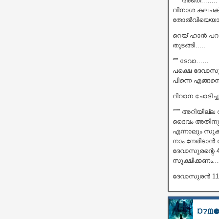
‘””” അതെ……..
വിനാശ കലചക്ര
തോൽവിയെയാണ് സ
റെയ് ഹാൻ പറ
തുടങ്ങി…..
‘”” ദേവാ……
പക്ഷെ ദേവാസു
പിന്നെ എങ്ങനെ
റിവാന ചോദിച്ച
‘””” അറിയില്ല 
ദൈവം അതിനും 
എന്നാലും സൂക
നാം നേരിടാൻ 
ദേവാസുരന്റെ 4
സൂക്ഷിക്കണം……
ദേവാസുരൻ 11
Ɒ?ᙢ⚈