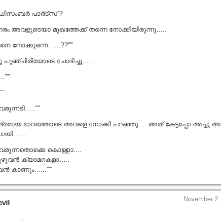
ിസംബർ പാർട്സ് ?
ം അവളുടെയാ മുഖത്തേക്ക് തന്നെ നോക്കിയിരുന്നു…..
്ങനെ നോക്കുന്നെ……??'””
ു പുഞ്ചിരിയോടെ ചോദിച്ചു…..
.'””
””
രുന്നടി…..'””
ദ്രമായ ഭാവത്തോടെ അവളെ നോക്കി പറഞ്ഞു…. അത് കേട്ടപ്പോ അച്ചു 
ചുപോയി……
 വരുന്നതൊക്കെ കൊള്ളാ….
ുഴുവൻ ക്യാമറകളാ…..
ഴുവൻ കാണും……'””
November 2, 
vil