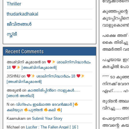
വേട്ടക്കാരന
Thriller
കുഞ്ഞപ്പന്
thudarkadhakal
കൂടപ്പിറപ
ജീവിതങ്ങള്‍
വാളുകൊണ്ട് 
സ്ത്രീ
പക്ഷെ അത് കൊ
കൈ തിരിച്ചു
അമർത്തി വ
Recent Comments
പച്ചയായ ഇറ
അശ്വിനി കുമാരൻ
on
ശാലിനിസിദ്ധാർഥം
കരച്ചിൽ പോ
18
[അശ്വിനികുമാരൻ]
JISHNU
on
ശാലിനിസിദ്ധാർഥം 18
‘”””” ടാ കുഞ
[അശ്വിനികുമാരൻ]
നിനക്ക് വേദ
ഏഹ്……. ഹ 
അരുൺ
on
കാത്തിരിപ്പിൻ്റെ നാളുകൾ…..
[ഞാൻ അതിഥി]
രുദ്രൻ അലറി
N
on
വിഗ്രഹം ഇല്ലാത്ത ദേവൻമ്മാർ [
വിറച്ചു…. 
കലിയുഗ
പുത്രൻ
കലി
]
പെട്ടെന്നാണ്
Kaamukam
on
Submit Your Story
അവന്റെ കയ്യ
Michael
on
Lucifer : The Fallen Angel [ 16 ]