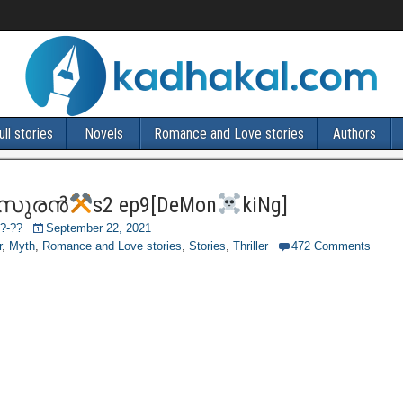
ull stories
Novels
Romance and Love stories
Authors
ാസുരൻ
s2 ep9[DeMon
kiNg]
?‐??
September 22, 2021
r
,
Myth
,
Romance and Love stories
,
Stories
,
Thriller
472 Comments