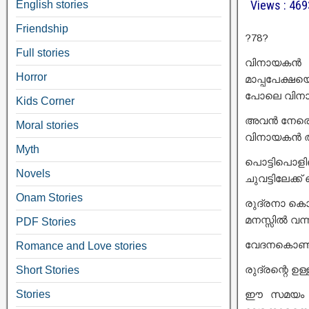
Views : 46
English stories
Friendship
?78?
Full stories
വിനായകൻ 
Horror
മാപ്പപേക്ഷ
പോലെ വിനായകന
Kids Corner
അവൻ നേരെ ച
Moral stories
വിനായകൻ അ
Myth
പൊട്ടിപൊളി
Novels
ചുവട്ടിലേക്ക്
Onam Stories
രുദ്രനാ കൊ
മനസ്സിൽ വന
PDF Stories
വേദനകൊണ്ട്
Romance and Love stories
രുദ്രന്റെ ഉ
Short Stories
ഈ സമയം വിശന
Stories