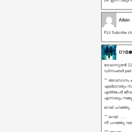
DK ഇന്ന് വരു
Albin
PLil Subcribe c
Ɒ?ᙢ⚈
ദേവാസുരൻ 11
ഡിസംബർ part
‘”” അവസാനം ക
എല്ലാവരും സ
എത്രപേർ ജീവ
എന്നാലും നമ്
റെയ് പറഞ്ഞു
‘”” റെയ്…….
നീ പറഞ്ഞു വരു