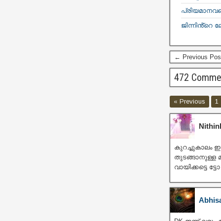
പ്രിയമാനവളെ
ജിന്നിൻ്റെ ല
← Previous Pos
472 Comme
« Previous
1
Nithin
കുറച്ചുകാലം ഇ
തുടങ്ങാനുള്ള
വായിക്കട്ടെ ട്ടോ
Abhis