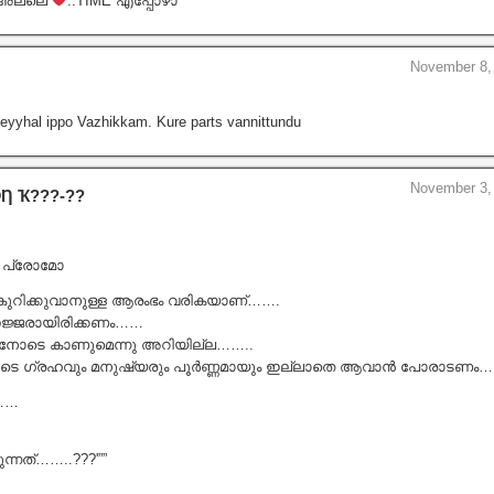
ം അല്ലെ
..TIME എപ്പോഴാ
November 8, 
heyyhal ippo Vazhikkam. Kure parts vannittundu
November 3, 
Ƞ Ҡ???‐??
 പ്രോമോ
ുറിക്കുവാനുള്ള ആരംഭം വരികയാണ്…….
ജ്ജരായിരിക്കണം……
നോടെ കാണുമെന്നു അറിയില്ല……..
മുടെ ഗ്രഹവും മനുഷ്യരും പൂർണ്ണമായും ഇല്ലാതെ ആവാൻ പോരാടണം…..
……
ന്നത്……..???'””