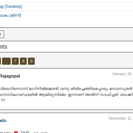
 [Sandeep]
ോകം [ജിന്ന്]
t
nts
…
7
8
9
January 18,
Rajagopal
വിടെനിന്നൊന്ന് മാറിനിൽക്കേണ്ടി വന്നു തിരിച്ചെത്തിയപ്പോഴും ദേവാസുരൻ
 മാനസികാവസ്ഥയിൽ ആയിരുന്നില്ല. ഇന്നാണ് അതിന് സാധിച്ചത്. ബാക്കി
 ??
November 11,
ads