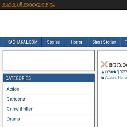
കഥകൾക്കായൊരിടം
KADHAKAL.COM
Stories
Horror
Short Stories
F
ദേവ
Ɒ?ᙢ⚈Ƞ Ҡ??
CATEGORIES
Action
,
Horro
Action
Cartoons
Crime thriller
Drama