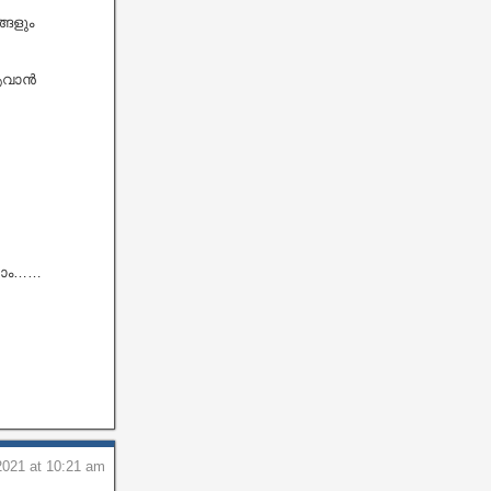
ങളും
 ആവാൻ
കാം……
021 at 10:21 am