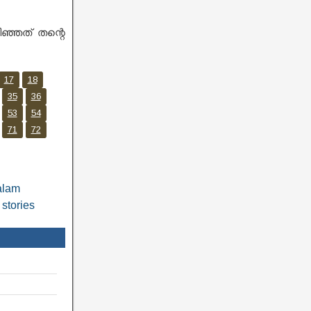
ഞ്ഞത് തന്റെ
17
18
35
36
53
54
71
72
alam
stories