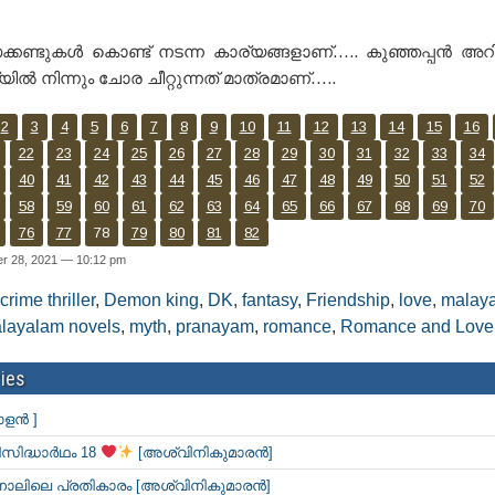
്കണ്ടുകൾ കൊണ്ട് നടന്ന കാര്യങ്ങളാണ്….. കുഞ്ഞപ്പൻ അറി
ിൽ നിന്നും ചോര ചീറ്റുന്നത് മാത്രമാണ്…..
2
3
4
5
6
7
8
9
10
11
12
13
14
15
16
22
23
24
25
26
27
28
29
30
31
32
33
34
40
41
42
43
44
45
46
47
48
49
50
51
52
58
59
60
61
62
63
64
65
66
67
68
69
70
76
77
78
79
80
81
82
r 28, 2021 — 10:12 pm
crime thriller
,
Demon king
,
DK
,
fantasy
,
Friendship
,
love
,
malay
layalam novels
,
myth
,
pranayam
,
romance
,
Romance and Love 
ies
ാളൻ ]
സിദ്ധാർഥം 18
[അശ്വിനികുമാരൻ]
 നാലിലെ പ്രതികാരം [അശ്വിനികുമാരൻ]