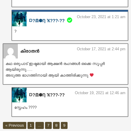
October 23, 2021 at 1:21 am
Ɒ?ᙢ⚈Ƞ Ҡ???‐??
?
October 17, 2021 at 2:44 pm
കിരാതൻ
കഥ ഒരുപാട് ഇഷ്ടമായി ആക്ഷൻ രംഗങ്ങൾ ഒക്കെ സൂപ്പർ
ആയിരുന്നു…..
അടുത്ത ഭാഗത്തിനായി ആയി കാത്തിരിക്കുന്നു
October 19, 2021 at 12:46 am
Ɒ?ᙢ⚈Ƞ Ҡ???‐??
സ്നേഹം ????
« Previous
1
…
7
8
9