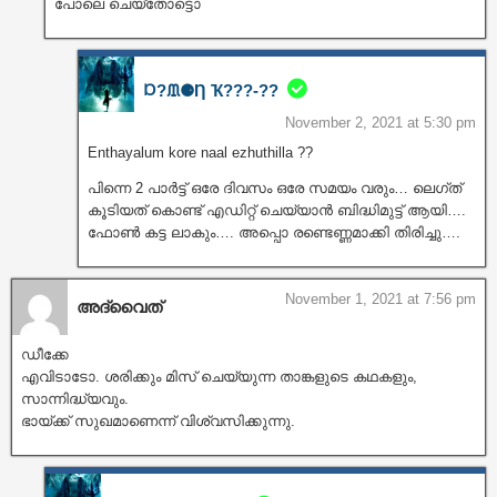
പോലെ ചെയ്തോട്ടൊ
Ɒ?ᙢ⚈Ƞ Ҡ???‐??
November 2, 2021 at 5:30 pm
Enthayalum kore naal ezhuthilla ??
പിന്നെ 2 പാർട്ട് ഒരേ ദിവസം ഒരേ സമയം വരും… ലെഗ്ത്
കൂടിയത് കൊണ്ട് എഡിറ്റ്‌ ചെയ്യാൻ ബിദ്ധിമുട്ട് ആയി….
ഫോൺ കട്ട ലാകും…. അപ്പൊ രണ്ടെണ്ണമാക്കി തിരിച്ചു….
November 1, 2021 at 7:56 pm
അദ്വൈത്
ഡീക്കേ
എവിടാടോ. ശരിക്കും മിസ് ചെയ്യുന്ന താങ്കളുടെ കഥകളും,
സാന്നിദ്ധ്യവും.
ഭായ്ക്ക് സുഖമാണെന്ന് വിശ്വസിക്കുന്നു.