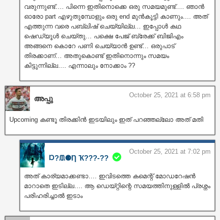
വരുന്നുണ്ട്…. പിന്നെ ഇതിനൊക്കെ ഒരു സമയമുണ്ട്…. ഞാൻ
ഓരോ part എഴുതുമ്പോളും ഒരു end മുൻകൂട്ടി കാണും…. അത്
എത്തുന്ന വരെ പബ്ലിഷ് ചെയ്യില്ല… ഇപ്പോൾ കഥ
ഷെഡ്യൂൾ ചെയ്തു… പക്ഷെ പേജ് ബ്രേക്ക്‌ ബിജിഎം
അങ്ങനെ കൊറേ പണി ചെയ്യാൻ ഉണ്ട്… ഒരുപാട്
തിരക്കാണ്… അതുകൊണ്ട് ഇതിനൊന്നും സമയം
കിട്ടുന്നില്ല…. എന്നാലും നോക്കാം ??
October 25, 2021 at 6:58 pm
അപ്പു
Upcoming കണ്ടൂ തിരക്കിൻ ഇടയിലും ഇത് പറഞ്ഞല്ലോ അത് മതി
October 25, 2021 at 7:02 pm
Ɒ?ᙢ⚈Ƞ Ҡ???‐??
അത് കാര്യമാക്കണ്ടാ…. ഇവിടത്തെ കമെന്റ് മോഡറേഷൻ
മാറാതെ ഇടില്ല…. ആ ഡെയ്റ്റിന്റെ സമയത്തിനുള്ളിൽ പ്രശ്നം
പരിഹരിച്ചാൽ ഇടാം