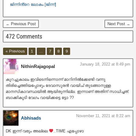
ജിന്നിൻ്റെ ലോകം [ജിന്ന്]
← Previous Post
Next Post →
472 Comments
« Previous
1
…
7
8
9
January 18, 2022 at 8:49 pm
NithinRajagopal
കുറച്ചുകാലം ഇവിടെനിന്നൊന്ന് മാറിനിൽക്കേണ്ടി വന്നു
തിരിച്ചെത്തിയപ്പോഴും ദേവാസുരൻ വായിച് തുടങ്ങാനുള്ള
മാനസികാവസ്ഥയിൽ ആയിരുന്നില്ല. ഇന്നാണ് അതിന് സാധിച്ചത്.
ബാക്കികൂടി വേഗം വായിക്കട്ടെ ട്ടോ ??
November 11, 2021 at 8:22 am
Abhisads
DK ഇന്ന് വരും അല്ലെ
..TIME എപ്പോഴാ