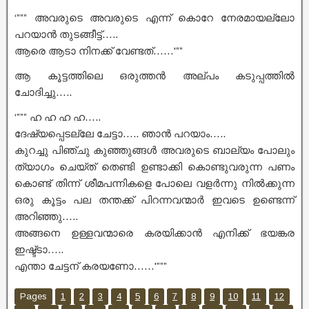
‘””” അവരുടെ അവരുടെ എന്ന് കൊറേ നേരമായല്ലോ
പറയാൻ തുടങ്ങീട്ട്…..
ആരെ ആടാ നിനക്ക് വേണ്ടത്……'””
ആ കൂട്ടത്തിലെ ഒരുത്തൻ അല്പം കടുപ്പത്തിൽ
ചോദിച്ചു…..
‘””” ഹ ഹ ഹ ഹ…..
ദേഷ്യപ്പെടല്ലേ ചേട്ടാ….. ഞാൻ പറയാം…..
കുറച്ചു പിഞ്ചു കുഞ്ഞുങ്ങൾ അവരുടെ ബാല്യം പോലും
ത്യാഗം ചെയ്ത് തെണ്ടി ഉണ്ടാക്കി കൊണ്ടുവരുന്ന പണം
കൊണ്ട് തിന്ന് ശീമപന്നികളെ പോലെ വളർന്നു നിൽക്കുന്ന
ഒരു കൂട്ടം പല തന്തക്ക് പിറന്നവന്മാർ ഇവടെ ഉണ്ടെന്ന്
അറിഞ്ഞു…..
അങ്ങനെ ഉള്ളവന്മാരെ കരയിക്കാൻ എനിക്ക് ഭയങ്കര
ഇഷ്ട്ടാ…..
എന്താ ചേട്ടന് കരയണോ……'”””
Pages
1
2
3
4
5
6
7
8
9
10
11
12