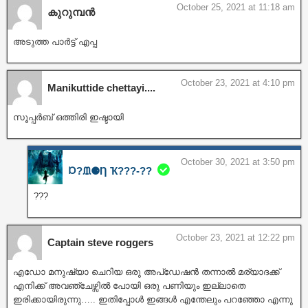
October 25, 2021 at 11:18 am
കുറുമ്പൻ
അടുത്ത പാർട്ട്‌ എപ്പ
October 23, 2021 at 4:10 pm
Manikuttide chettayi....
സൂപ്പർബ് ഒത്തിരി ഇഷ്ടായി
October 30, 2021 at 3:50 pm
Ɒ?ᙢ⚈Ƞ Ҡ???‐??
???
October 23, 2021 at 12:22 pm
Captain steve roggers
എഡോ മനുഷ്യാ ചെറിയ ഒരു അപ്ഡേഷൻ തന്നാൽ മര്യാദക്ക്
എനിക്ക് അവഞ്ചേഴ്സിൽ പോയി ഒരു പണിയും ഇല്ലാതെ
ഇരിക്കായിരുന്നു….. ഇതിപ്പോൾ ഇങ്ങൾ എന്തേലും പറഞ്ഞോ എന്നു