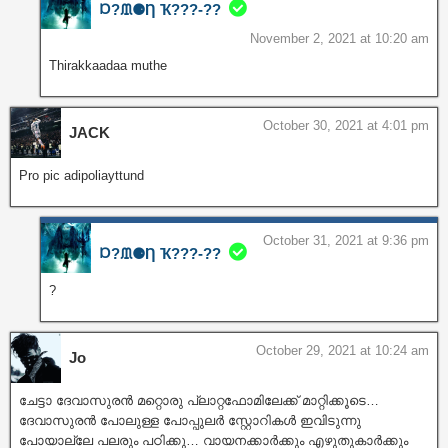
Ɒ?ᙢ⚈Ƞ Ҡ???‐??
November 2, 2021 at 10:20 am
Thirakkaadaa muthe
October 30, 2021 at 4:01 pm
JACK
Pro pic adipoliayttund
October 31, 2021 at 9:36 pm
Ɒ?ᙢ⚈Ƞ Ҡ???‐??
?
October 29, 2021 at 10:24 am
Jo
ചേട്ടാ ദേവാസുരൻ മറ്റൊരു പ്ലാറ്റഫോമിലേക്ക് മാറ്റിക്കൂടെ…
ദേവാസുരൻ പോലുള്ള പോപ്പുലർ സ്റ്റോറികൾ ഇവിടുന്നു
പോയാല്ലേ പലരും പഠിക്കു… വായനക്കാർക്കും എഴുതുകാർക്കും