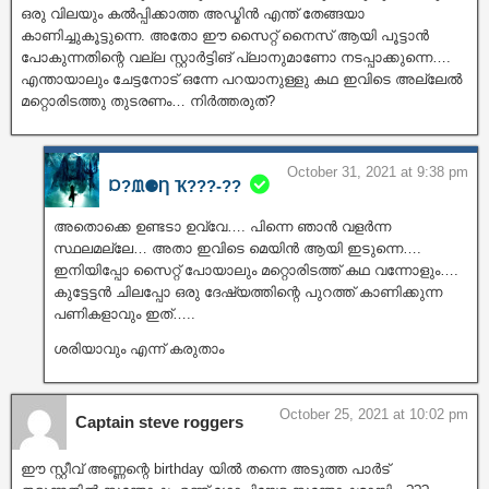
ഒരു വിലയും കൽപ്പിക്കാത്ത അഡ്മിൻ എന്ത് തേങ്ങയാ
കാണിച്ചുകൂട്ടുന്നെ. അതോ ഈ സൈറ്റ് നൈസ് ആയി പൂട്ടാൻ
പോകുന്നതിന്റെ വല്ല സ്റ്റാർട്ടിങ് പ്ലാനുമാണോ നടപ്പാക്കുന്നെ….
എന്തായാലും ചേട്ടനോട് ഒന്നേ പറയാനുള്ളു കഥ ഇവിടെ അല്ലേൽ
മറ്റൊരിടത്തു തുടരണം… നിർത്തരുത്?
October 31, 2021 at 9:38 pm
Ɒ?ᙢ⚈Ƞ Ҡ???‐??
അതൊക്കെ ഉണ്ടടാ ഉവ്വേ…. പിന്നെ ഞാൻ വളർന്ന
സ്ഥലമല്ലേ… അതാ ഇവിടെ മെയിൻ ആയി ഇടുന്നെ….
ഇനിയിപ്പോ സൈറ്റ് പോയാലും മറ്റൊരിടത്ത് കഥ വന്നോളും….
കുട്ടേട്ടൻ ചിലപ്പോ ഒരു ദേഷ്യത്തിന്റെ പുറത്ത് കാണിക്കുന്ന
പണികളാവും ഇത്…..
ശരിയാവും എന്ന് കരുതാം
October 25, 2021 at 10:02 pm
Captain steve roggers
ഈ സ്റ്റീവ് അണ്ണന്റെ birthday യിൽ തന്നെ അടുത്ത പാർട്