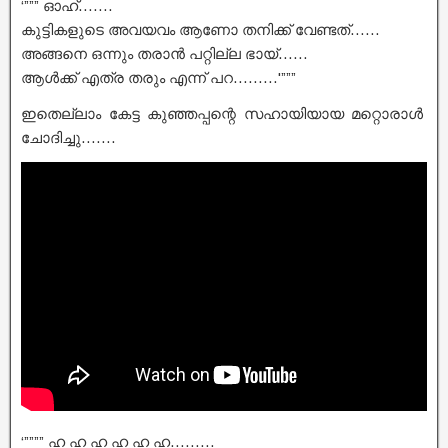
‘””” ഓഹ്…….
കുട്ടികളുടെ അവയവം ആണോ തനിക്ക് വേണ്ടത്……
അങ്ങനെ ഒന്നും തരാൻ പറ്റില്ല ഭായ്……
ആൾക്ക് എത്ര തരും എന്ന് പറ………'”””
ഇതെല്ലാം കേട്ട കുഞ്ഞപ്പന്റെ സഹായിയായ മറ്റൊരാൾ
ചോദിച്ചു…….
‘”””” ഹ ഹ ഹ ഹ ഹ ഹ………