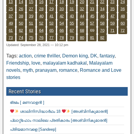
13
14
15
16
17
18
19
20
21
22
23
24
25
26
27
28
29
30
31
32
33
34
35
36
37
38
39
40
41
42
43
44
45
46
47
48
49
50
51
52
53
54
55
56
57
58
59
60
61
62
63
64
65
66
67
68
69
70
71
72
73
74
75
76
77
78
79
80
81
82
Updated: September 28, 2021 — 10:12 pm
Tags:
action
,
crime thriller
,
Demon king
,
DK
,
fantasy
,
Friendship
,
love
,
malayalam kadhakal
,
Malayalam
novels
,
myth
,
pranayam
,
romance
,
Romance and Love
stories
Recent Stories
ഭ്രമം [ മണവാളൻ ]
ശാലിനിസിദ്ധാർഥം 18
[അശ്വിനികുമാരൻ]
പ്ലാറ്റ്ഫോം നാലിലെ പ്രതികാരം [അശ്വിനികുമാരൻ]
പ്രിയമാനവളെ [Sandeep]