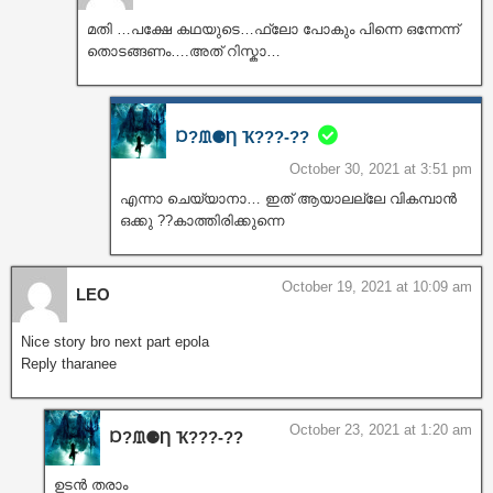
മതി …പക്ഷേ കഥയുടെ…ഫ്ലോ പോകും പിന്നെ ഒന്നേന്ന്
തൊടങ്ങണം….അത് റിസ്കാ…
Ɒ?ᙢ⚈Ƞ Ҡ???‐??
October 30, 2021 at 3:51 pm
എന്നാ ചെയ്യാനാ… ഇത് ആയാലല്ലേ വികമ്പാൻ
ഒക്കു ??കാത്തിരിക്കുന്നെ
October 19, 2021 at 10:09 am
LEO
Nice story bro next part epola
Reply tharanee
October 23, 2021 at 1:20 am
Ɒ?ᙢ⚈Ƞ Ҡ???‐??
ഉടൻ തരാം