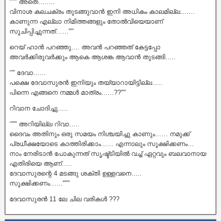
‘””” അതെ……..
വിനാശ കലചക്രം തുടങ്ങുവാൻ ഇനി അധികം കാലമില്ല…….
കാണുന്ന എല്ലാ നിമിത്തങ്ങളും തോൽവിയെയാണ്
സൂചിപ്പിച്ചുന്നത്……'””
റെയ് ഹാൻ പറഞ്ഞു…. അവൻ പറഞ്ഞത് കേട്ടപ്പോ
അവർക്കിരുവർക്കും ആകെ ആശങ്ക ആവാൻ തുടങ്ങി…..
‘”” ദേവാ……
പക്ഷെ ദേവാസുരൻ ഇനിയും തയ്യാറായിട്ടില്ല…..
പിന്നെ എങ്ങനെ നമ്മൾ മാത്രം……??'””
റിവാന ചോദിച്ചു…..
‘””” അറിയില്ല റിവാ…..
ദൈവം അതിനും ഒരു സമയം നിശ്ചയിച്ചു കാണും…… നമുക്ക്
പ്രധീക്ഷയോടെ കാത്തിരിക്കാം…… എന്നാലും സൂക്ഷിക്കണം…
നാം നേരിടാൻ പോകുന്നത് സൃഷ്ട്ടിയിൽ വച്ച് ഏറ്റവും ബലവാനായ
എതിരിയെ ആണ്…..
ദേവാസുരന്റെ 4 മടങ്ങു ശക്തി ഉള്ളവനെ…..
സൂക്ഷിക്കണം……'”””
ദേവാസുരൻ 11 ലേ ചില വരികൾ ???