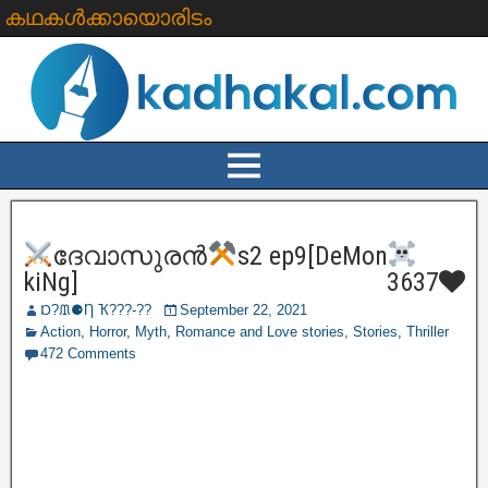
കഥകൾക്കായൊരിടം
ദേവാസുരൻ
s2 ep9[DeMon
kiNg]
3637
Ɒ?ᙢ⚈Ƞ Ҡ???‐??
September 22, 2021
Action
,
Horror
,
Myth
,
Romance and Love stories
,
Stories
,
Thriller
472 Comments