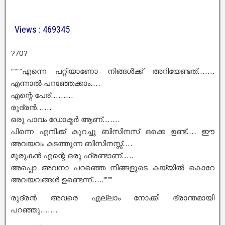
Views : 469345
?70?
‘””””എന്നെ പറ്റിയാണോ നിങ്ങൾക്ക് അറിയേണ്ടത്…….
എന്നാൽ പറഞ്ഞേക്കാം….
എന്റെ പേര്………
രുദ്രൻ……
ഒരു പാവം ഡോക്ടർ ആണ്…….
പിന്നെ എനിക്ക് കുറച്ചു ബിസിനസ്‌ ഒക്കെ ഉണ്ട്…. ഈ
അവയവം കടത്തുന്ന ബിസിനസ്സ്….
മുരുകൻ എന്റെ ഒരു ഫ്രണ്ടാണ്…..
അപ്പൊ അവനാ പറഞ്ഞെ നിങ്ങളുടെ കയ്യിൽ കൊറേ
അവയവങ്ങൾ ഉണ്ടെന്ന്…..'”””
രുദ്രൻ അവരെ എല്ലാം നോക്കി ഭ്രാന്തമായി
പറഞ്ഞു…….