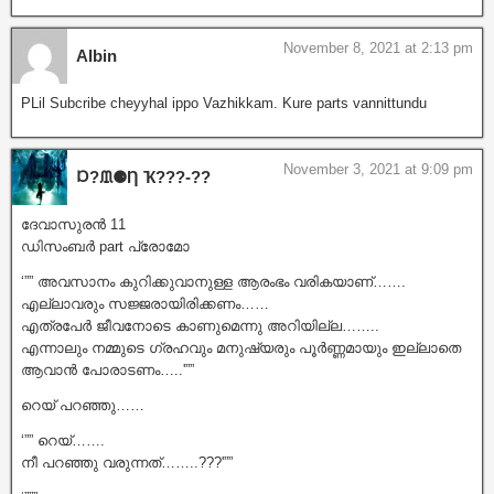
November 8, 2021 at 2:13 pm
Albin
PLil Subcribe cheyyhal ippo Vazhikkam. Kure parts vannittundu
November 3, 2021 at 9:09 pm
Ɒ?ᙢ⚈Ƞ Ҡ???‐??
ദേവാസുരൻ 11
ഡിസംബർ part പ്രോമോ
‘”” അവസാനം കുറിക്കുവാനുള്ള ആരംഭം വരികയാണ്…….
എല്ലാവരും സജ്ജരായിരിക്കണം……
എത്രപേർ ജീവനോടെ കാണുമെന്നു അറിയില്ല……..
എന്നാലും നമ്മുടെ ഗ്രഹവും മനുഷ്യരും പൂർണ്ണമായും ഇല്ലാതെ
ആവാൻ പോരാടണം…..'””
റെയ് പറഞ്ഞു……
‘”” റെയ്…….
നീ പറഞ്ഞു വരുന്നത്……..???'””