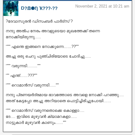
November 2, 2021 at 10:21 am
Ɒ?ᙢ⚈Ƞ Ҡ???‐??
?ദേവാസുരൻ ഡിസംബർ പാർട്സ് ?
നന്ദു അൽപ നേരം അവളുടെയാ മുഖത്തേക്ക് തന്നെ
നോക്കിയിരുന്നു…..
‘””” എന്തെ ഇങ്ങനെ നോക്കുന്നെ……??'””
അച്ചു ഒരു ചെറു പുഞ്ചിരിയോടെ ചോദിച്ചു…..
‘””” വരുന്നടി……..'””
‘”” എന്ത്……???'””
‘””” റൊമാൻസ് വരുന്നടി…..'””
നന്ദു പ്രണയർദ്രമായ ഭാവത്തോടെ അവളെ നോക്കി പറഞ്ഞു….
അത് കേട്ടപ്പോ അച്ചു അറിയാതെ പൊട്ടിച്ചിരിച്ചുപോയി……
‘””” റൊമാൻസ് വരുന്നതൊക്കെ കൊള്ളാ….
ദേ…. ഇവിടെ മുഴുവൻ ക്യാമറകളാ…..
നാട്ടുകാർ മുഴുവൻ കാണും……'””