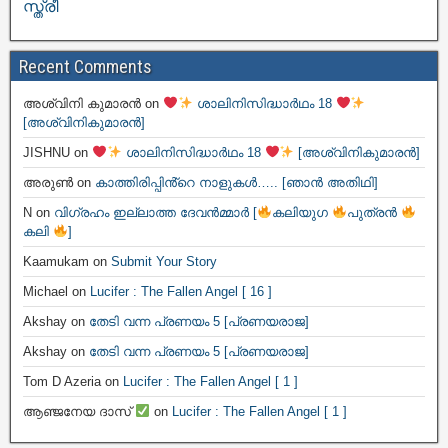
സ്ത്രീ
Recent Comments
അശ്വിനി കുമാരൻ
on
ശാലിനിസിദ്ധാർഥം 18
[അശ്വിനികുമാരൻ]
JISHNU
on
ശാലിനിസിദ്ധാർഥം 18
[അശ്വിനികുമാരൻ]
അരുൺ
on
കാത്തിരിപ്പിൻ്റെ നാളുകൾ….. [ഞാൻ അതിഥി]
N
on
വിഗ്രഹം ഇല്ലാത്ത ദേവൻമ്മാർ [
കലിയുഗ
പുത്രൻ
കലി
]
Kaamukam
on
Submit Your Story
Michael
on
Lucifer : The Fallen Angel [ 16 ]
Akshay
on
തേടി വന്ന പ്രണയം 5 [പ്രണയരാജ]
Akshay
on
തേടി വന്ന പ്രണയം 5 [പ്രണയരാജ]
Tom D Azeria
on
Lucifer : The Fallen Angel [ 1 ]
ആഞ്ജനേയ ദാസ്
on
Lucifer : The Fallen Angel [ 1 ]