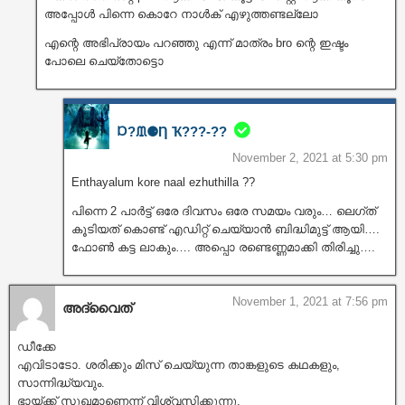
അപ്പോൾ പിന്നെ കൊറേ നാൾക് എഴുത്തണ്ടല്ലോ
എന്റെ അഭിപ്രായം പറഞ്ഞു എന്ന് മാത്രം bro ന്റെ ഇഷ്ടം
പോലെ ചെയ്തോട്ടൊ
Ɒ?ᙢ⚈Ƞ Ҡ???‐??
November 2, 2021 at 5:30 pm
Enthayalum kore naal ezhuthilla ??
പിന്നെ 2 പാർട്ട് ഒരേ ദിവസം ഒരേ സമയം വരും… ലെഗ്ത്
കൂടിയത് കൊണ്ട് എഡിറ്റ്‌ ചെയ്യാൻ ബിദ്ധിമുട്ട് ആയി….
ഫോൺ കട്ട ലാകും…. അപ്പൊ രണ്ടെണ്ണമാക്കി തിരിച്ചു….
November 1, 2021 at 7:56 pm
അദ്വൈത്
ഡീക്കേ
എവിടാടോ. ശരിക്കും മിസ് ചെയ്യുന്ന താങ്കളുടെ കഥകളും,
സാന്നിദ്ധ്യവും.
ഭായ്ക്ക് സുഖമാണെന്ന് വിശ്വസിക്കുന്നു.