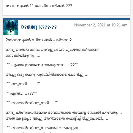
ദേവാസുരൻ 11 ലേ ചില വരികൾ ???
November 2, 2021 at 10:21 am
Ɒ?ᙢ⚈Ƞ Ҡ???‐??
?ദേവാസുരൻ ഡിസംബർ പാർട്സ് ?
നന്ദു അൽപ നേരം അവളുടെയാ മുഖത്തേക്ക് തന്നെ
നോക്കിയിരുന്നു…..
‘””” എന്തെ ഇങ്ങനെ നോക്കുന്നെ……??'””
അച്ചു ഒരു ചെറു പുഞ്ചിരിയോടെ ചോദിച്ചു…..
‘””” വരുന്നടി……..'””
‘”” എന്ത്……???'””
‘””” റൊമാൻസ് വരുന്നടി…..'””
നന്ദു പ്രണയർദ്രമായ ഭാവത്തോടെ അവളെ നോക്കി പറഞ്ഞു….
അത് കേട്ടപ്പോ അച്ചു അറിയാതെ പൊട്ടിച്ചിരിച്ചുപോയി……
‘””” റൊമാൻസ് വരുന്നതൊക്കെ കൊള്ളാ….