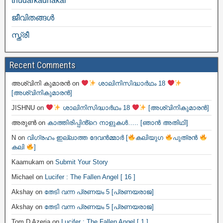
thudarkadhakal
ജീവിതങ്ങള്‍
സ്ത്രീ
Recent Comments
അശ്വിനി കുമാരൻ
on
ശാലിനിസിദ്ധാർഥം 18
[അശ്വിനികുമാരൻ]
JISHNU
on
ശാലിനിസിദ്ധാർഥം 18
[അശ്വിനികുമാരൻ]
അരുൺ
on
കാത്തിരിപ്പിൻ്റെ നാളുകൾ….. [ഞാൻ അതിഥി]
N
on
വിഗ്രഹം ഇല്ലാത്ത ദേവൻമ്മാർ [
കലിയുഗ
പുത്രൻ
കലി
]
Kaamukam
on
Submit Your Story
Michael
on
Lucifer : The Fallen Angel [ 16 ]
Akshay
on
തേടി വന്ന പ്രണയം 5 [പ്രണയരാജ]
Akshay
on
തേടി വന്ന പ്രണയം 5 [പ്രണയരാജ]
Tom D Azeria
on
Lucifer : The Fallen Angel [ 1 ]