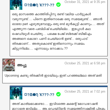
October 31, 2021 at 9:35 pm
Ɒ?ᙢ⚈Ƞ Ҡ???‐??
ഒരു മാസത്തെ കാത്തിരിപ്പിനു രണ്ട് വലിയ പാർട്ടുകൾ
വരുന്നുണ്ട്…. പിന്നെ ഇതിനൊക്കെ ഒരു സമയമുണ്ട്…. ഞാൻ
ഓരോ part എഴുതുമ്പോളും ഒരു end മുൻകൂട്ടി കാണും…. അത്
എത്തുന്ന വരെ പബ്ലിഷ് ചെയ്യില്ല… ഇപ്പോൾ കഥ
ഷെഡ്യൂൾ ചെയ്തു… പക്ഷെ പേജ് ബ്രേക്ക്‌ ബിജിഎം
അങ്ങനെ കൊറേ പണി ചെയ്യാൻ ഉണ്ട്… ഒരുപാട്
തിരക്കാണ്… അതുകൊണ്ട് ഇതിനൊന്നും സമയം
കിട്ടുന്നില്ല…. എന്നാലും നോക്കാം ??
October 25, 2021 at 6:58 pm
അപ്പു
Upcoming കണ്ടൂ തിരക്കിൻ ഇടയിലും ഇത് പറഞ്ഞല്ലോ അത് മതി
October 25, 2021 at 7:02 pm
Ɒ?ᙢ⚈Ƞ Ҡ???‐??
അത് കാര്യമാക്കണ്ടാ…. ഇവിടത്തെ കമെന്റ് മോഡറേഷൻ
മാറാതെ ഇടില്ല…. ആ ഡെയ്റ്റിന്റെ സമയത്തിനുള്ളിൽ പ്രശ്നം