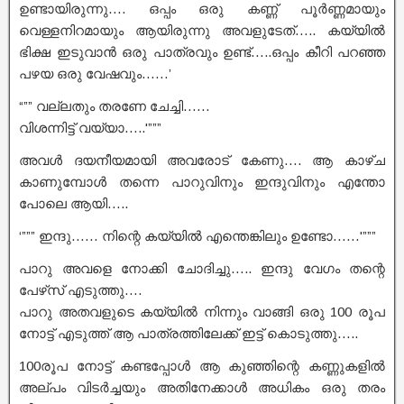
ഉണ്ടായിരുന്നു…. ഒപ്പം ഒരു കണ്ണ് പൂർണ്ണമായും
വെള്ളനിറമായും ആയിരുന്നു അവളുടേത്….. കയ്യിൽ
ഭിക്ഷ ഇടുവാൻ ഒരു പാത്രവും ഉണ്ട്…..ഒപ്പം കീറി പറഞ്ഞ
പഴയ ഒരു വേഷവും……’
“”” വല്ലതും തരണേ ചേച്ചി……
വിശന്നിട്ട് വയ്യാ…..'”””
അവൾ ദയനീയമായി അവരോട് കേണു…. ആ കാഴ്ച
കാണുമ്പോൾ തന്നെ പാറുവിനും ഇന്ദുവിനും എന്തോ
പോലെ ആയി…..
‘””” ഇന്ദു…… നിന്റെ കയ്യിൽ എന്തെങ്കിലും ഉണ്ടോ……'”””
പാറു അവളെ നോക്കി ചോദിച്ചു….. ഇന്ദു വേഗം തന്റെ
പേഴ്‌സ് എടുത്തു….
പാറു അതവളുടെ കയ്യിൽ നിന്നും വാങ്ങി ഒരു 100 രൂപ
നോട്ട് എടുത്ത് ആ പാത്രത്തിലേക്ക് ഇട്ട് കൊടുത്തു…..
100രൂപ നോട്ട് കണ്ടപ്പോൾ ആ കുഞ്ഞിന്റെ കണ്ണുകളിൽ
അല്പം വിടർച്ചയും അതിനേക്കാൾ അധികം ഒരു തരം