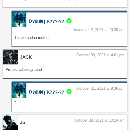
Ɒ?ᙢ⚈Ƞ Ҡ???‐??
November 2, 2021 at 10:20 am
Thirakkaadaa muthe
October 30, 2021 at 4:01 pm
JACK
Pro pic adipoliayttund
October 31, 2021 at 9:36 pm
Ɒ?ᙢ⚈Ƞ Ҡ???‐??
?
October 29, 2021 at 10:24 am
Jo