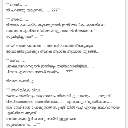
‘”” റെയ്…….
നീ പറഞ്ഞു വരുന്നത്……..???'””
‘””” അതെ……..
വിനാശ കലചക്രം തുടങ്ങുവാൻ ഇനി അധികം കാലമില്ല…….
കാണുന്ന എല്ലാ നിമിത്തങ്ങളും തോൽവിയെയാണ്
സൂചിപ്പിച്ചുന്നത്……'””
റെയ് ഹാൻ പറഞ്ഞു…. അവൻ പറഞ്ഞത് കേട്ടപ്പോ
അവർക്കിരുവർക്കും ആകെ ആശങ്ക ആവാൻ തുടങ്ങി…..
‘”” ദേവാ……
പക്ഷെ ദേവാസുരൻ ഇനിയും തയ്യാറായിട്ടില്ല…..
പിന്നെ എങ്ങനെ നമ്മൾ മാത്രം……??'””
റിവാന ചോദിച്ചു…..
‘””” അറിയില്ല റിവാ…..
ദൈവം അതിനും ഒരു സമയം നിശ്ചയിച്ചു കാണും…… നമുക്ക്
പ്രധീക്ഷയോടെ കാത്തിരിക്കാം…… എന്നാലും സൂക്ഷിക്കണം…
നാം നേരിടാൻ പോകുന്നത് സൃഷ്ട്ടിയിൽ വച്ച് ഏറ്റവും ബലവാനായ
എതിരിയെ ആണ്…..
ദേവാസുരന്റെ 4 മടങ്ങു ശക്തി ഉള്ളവനെ…..
സൂക്ഷിക്കണം……'”””