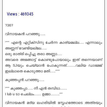
Views : 469345
?36?
വിനായകൻ പറഞ്ഞു…..
‘””” എന്റെ എറ്റിക്‌സിനു ചേർന്ന കാര്യമല്ല…. എന്നാലും
അണ്ണന് വേണ്ടിയല്ലേ…..
ഒരു രാത്രി ഒപ്പിച്ചു തരാ അണ്ണാ….
അവരെ അങ്ങോട്ട് കൊണ്ടുപോയാലും ഇത് തന്നെയാണ്
ആ SJയും ചെയ്യാൻ പോകുന്നത്……..വലിയ ഡാമേജ്
ഇല്ലാതെ കൊടുത്താ മതി…..'”””
കുഞ്ഞപ്പൻ പറഞ്ഞു…..
‘””” കുഞ്ഞപ്പാ….. നീ എൻ തമ്പിടാ……
I lub u ടാ ചെല്ലം…… ഉമ്മാ……..'””
വിനായകൻ മദ്യ ലഹരിയിൽ സ്നേഹത്തോടെ അത്രയും