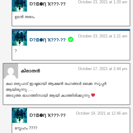
October 23, 2021 at 1:20 am
Ɒ?ᙢ⚈Ƞ Ҡ???‐??
ഉടൻ തരാം
October 23, 2021 at 1:21 am
Ɒ?ᙢ⚈Ƞ Ҡ???‐??
?
October 17, 2021 at 2:44 pm
കിരാതൻ
കഥ ഒരുപാട് ഇഷ്ടമായി ആക്ഷൻ രംഗങ്ങൾ ഒക്കെ സൂപ്പർ
ആയിരുന്നു…..
അടുത്ത ഭാഗത്തിനായി ആയി കാത്തിരിക്കുന്നു
October 19, 2021 at 12:46 am
Ɒ?ᙢ⚈Ƞ Ҡ???‐??
സ്നേഹം ????