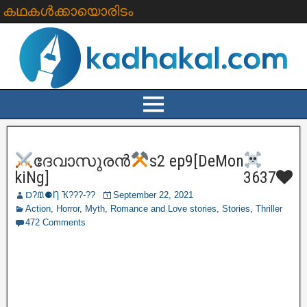
കഥകൾക്കായൊരിടം
ദേവാസുരൻ
s2 ep9[DeMon
kiNg]
3637
Ɒ?ᙢ⚈Ƞ Ҡ???‐??
September 22, 2021
Action
,
Horror
,
Myth
,
Romance and Love stories
,
Stories
,
Thriller
472 Comments