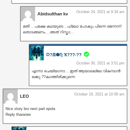
October 24, 2021 at 9:34 am
Abidsulthan kv
മതി …പക്ഷേ കഥയുടെ…ഫ്ലോ പോകും പിന്നെ ഒന്നേന്ന്
തൊടങ്ങണം….അത് റിസ്കാ…
Ɒ?ᙢ⚈Ƞ Ҡ???‐??
October 30, 2021 at 3:51 pm
എന്നാ ചെയ്യാനാ… ഇത് ആയാലല്ലേ വികമ്പാൻ
ഒക്കു ??കാത്തിരിക്കുന്നെ
October 19, 2021 at 10:09 am
LEO
Nice story bro next part epola
Reply tharanee