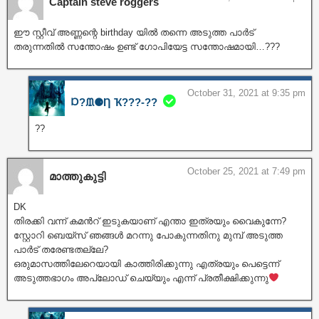
Captain steve roggers
ഈ സ്റ്റീവ് അണ്ണന്റെ birthday യിൽ തന്നെ അടുത്ത പാർട്
തരുന്നതിൽ സന്തോഷം ഉണ്ട് ഗോപിയേട്ട സന്തോഷമായി…???
October 31, 2021 at 9:35 pm
Ɒ?ᙢ⚈Ƞ Ҡ???‐??
??
October 25, 2021 at 7:49 pm
മാത്തുകുട്ടി
DK
തിരക്കി വന്ന് കമൻറ് ഇടുകയാണ് എന്താ ഇത്രയും വൈകുന്നേ?
സ്റ്റോറി ബെയ്സ് ഞങ്ങൾ മറന്നു പോകുന്നതിനു മുമ്പ് അടുത്ത
പാർട് തരേണ്ടതല്ലേ?
ഒരുമാസത്തിലേറെയായി കാത്തിരിക്കുന്നു എത്രയും പെട്ടെന്ന്
അടുത്തഭാഗം അപ്‌ലോഡ് ചെയ്യും എന്ന് പ്രതീക്ഷിക്കുന്നു