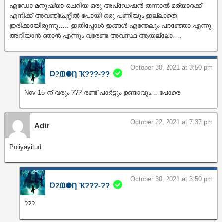
എഡോ മനുഷ്യാ ചെറിയ ഒരു അപ്ഡേഷൻ തന്നാൽ മര്യാദക്ക്
എനിക്ക് അവഞ്ചേഴ്സിൽ പോയി ഒരു പണിയും ഇല്ലാതെ
ഇരിക്കായിരുന്നു….. ഇതിപ്പോൾ ഇങ്ങൾ എന്തേലും പറഞ്ഞോ എന്നു
അറിയാൻ ഞാൻ എന്നും വരേണ്ട അവസ്ഥ ആയല്ലോ….
October 30, 2021 at 3:50 pm
Ɒ?ᙢ⚈Ƞ Ҡ???‐??
Nov 15 ന് വരും ??? രണ്ട് പാർട്ടും ഉണ്ടാവും… പോരെ
October 22, 2021 at 7:37 pm
Adir
Poliyayitud
October 30, 2021 at 3:50 pm
Ɒ?ᙢ⚈Ƞ Ҡ???‐??
???