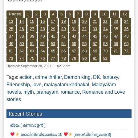
?????????????
Pages
1
2
3
4
5
6
7
8
9
10
11
12
13
14
15
16
17
18
19
20
21
22
23
24
25
26
27
28
29
30
31
32
33
34
35
36
37
38
39
40
41
42
43
44
45
46
47
48
49
50
51
52
53
54
55
56
57
58
59
60
61
62
63
64
65
66
67
68
69
70
71
72
73
74
75
76
77
78
79
80
81
82
Updated: September 28, 2021 — 10:12 pm
Tags:
action
,
crime thriller
,
Demon king
,
DK
,
fantasy
,
Friendship
,
love
,
malayalam kadhakal
,
Malayalam
novels
,
myth
,
pranayam
,
romance
,
Romance and Love
stories
Recent Stories
ഭ്രമം [ മണവാളൻ ]
ശാലിനിസിദ്ധാർഥം 18
[അശ്വിനികുമാരൻ]