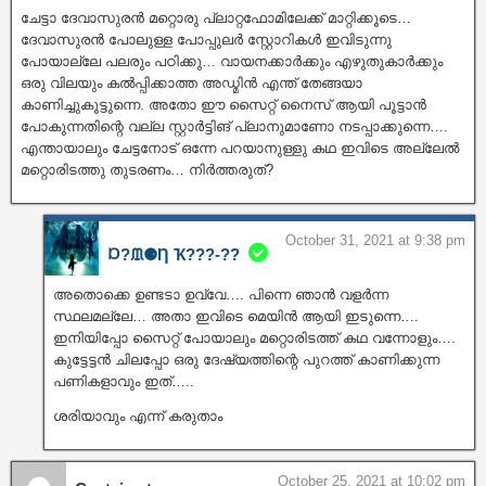
ചേട്ടാ ദേവാസുരൻ മറ്റൊരു പ്ലാറ്റഫോമിലേക്ക് മാറ്റിക്കൂടെ…
ദേവാസുരൻ പോലുള്ള പോപ്പുലർ സ്റ്റോറികൾ ഇവിടുന്നു
പോയാല്ലേ പലരും പഠിക്കു… വായനക്കാർക്കും എഴുതുകാർക്കും
ഒരു വിലയും കൽപ്പിക്കാത്ത അഡ്മിൻ എന്ത് തേങ്ങയാ
കാണിച്ചുകൂട്ടുന്നെ. അതോ ഈ സൈറ്റ് നൈസ് ആയി പൂട്ടാൻ
പോകുന്നതിന്റെ വല്ല സ്റ്റാർട്ടിങ് പ്ലാനുമാണോ നടപ്പാക്കുന്നെ….
എന്തായാലും ചേട്ടനോട് ഒന്നേ പറയാനുള്ളു കഥ ഇവിടെ അല്ലേൽ
മറ്റൊരിടത്തു തുടരണം… നിർത്തരുത്?
October 31, 2021 at 9:38 pm
Ɒ?ᙢ⚈Ƞ Ҡ???‐??
അതൊക്കെ ഉണ്ടടാ ഉവ്വേ…. പിന്നെ ഞാൻ വളർന്ന
സ്ഥലമല്ലേ… അതാ ഇവിടെ മെയിൻ ആയി ഇടുന്നെ….
ഇനിയിപ്പോ സൈറ്റ് പോയാലും മറ്റൊരിടത്ത് കഥ വന്നോളും….
കുട്ടേട്ടൻ ചിലപ്പോ ഒരു ദേഷ്യത്തിന്റെ പുറത്ത് കാണിക്കുന്ന
പണികളാവും ഇത്…..
ശരിയാവും എന്ന് കരുതാം
October 25, 2021 at 10:02 pm