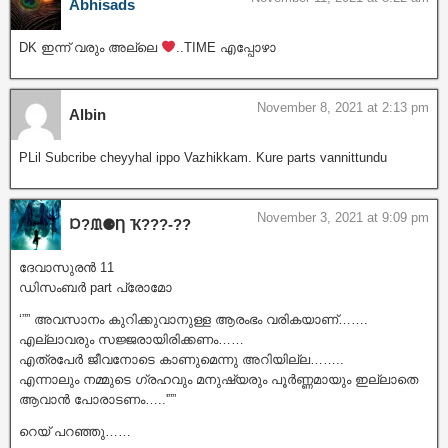
Abhisads
DK ഇന്ന് വരും അല്ലെ
..TIME എപ്പോഴാ
November 8, 2021 at 2:13 pm
Albin
PLil Subcribe cheyyhal ippo Vazhikkam. Kure parts vannittundu
November 3, 2021 at 9:09 pm
Ɒ?ᙢ⚈Ƞ Ҡ???‐??
ദേവാസുരൻ 11
ഡിസംബർ part പ്രോമോ
‘”” അവസാനം കുറിക്കുവാനുള്ള ആരംഭം വരികയാണ്…….
എല്ലാവരും സജ്ജരായിരിക്കണം……
എത്രപേർ ജീവനോടെ കാണുമെന്നു അറിയില്ല……..
എന്നാലും നമ്മുടെ ഗ്രഹവും മനുഷ്യരും പൂർണ്ണമായും ഇല്ലാതെ
ആവാൻ പോരാടണം…..'””
റെയ് പറഞ്ഞു……