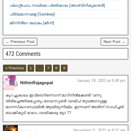
പ്ലാറ്റ്ഫോം നാലിലെ പ്രതികാരം [അശ്വിനികുമാരൻ]
പ്രിയമാനവളെ [Sandeep]
ജിന്നിൻ്റെ ലോകം [ജിന്ന്]
← Previous Post
Next Post →
472 Comments
« Previous
1
…
7
8
9
January 18, 2022 at 8:49 pm
NithinRajagopal
കുറച്ചുകാലം ഇവിടെനിന്നൊന്ന് മാറിനിൽക്കേണ്ടി വന്നു
തിരിച്ചെത്തിയപ്പോഴും ദേവാസുരൻ വായിച് തുടങ്ങാനുള്ള
മാനസികാവസ്ഥയിൽ ആയിരുന്നില്ല. ഇന്നാണ് അതിന് സാധിച്ചത്.
ബാക്കികൂടി വേഗം വായിക്കട്ടെ ട്ടോ ??
November 11, 2021 at 8:22 am