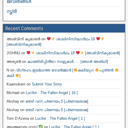
ജീവിതങ്ങള്‍
സ്ത്രീ
Recent Comments
അശ്വിനി കുമാരൻ
on
ശാലിനിസിദ്ധാർഥം 18
[അശ്വിനികുമാരൻ]
JISHNU
on
ശാലിനിസിദ്ധാർഥം 18
[അശ്വിനികുമാരൻ]
അരുൺ
on
കാത്തിരിപ്പിൻ്റെ നാളുകൾ….. [ഞാൻ അതിഥി]
N
on
വിഗ്രഹം ഇല്ലാത്ത ദേവൻമ്മാർ [
കലിയുഗ
പുത്രൻ
കലി
]
Kaamukam
on
Submit Your Story
Michael
on
Lucifer : The Fallen Angel [ 16 ]
Akshay
on
തേടി വന്ന പ്രണയം 5 [പ്രണയരാജ]
Akshay
on
തേടി വന്ന പ്രണയം 5 [പ്രണയരാജ]
Tom D Azeria
on
Lucifer : The Fallen Angel [ 1 ]
ആഞ്ജനേയ ദാസ്
on
Lucifer : The Fallen Angel [ 1 ]