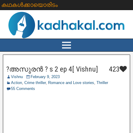
കഥകൾക്കായൊരിടം
?അസുരൻ ? s 2 ep 4[ Vishnu]
423
Vishnu
February 9, 2023
Action
,
Crime thriller
,
Romance and Love stories
,
Thriller
55 Comments