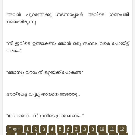
അവൻ പുറത്തേക്കു നടന്നപ്പോൾ അവിടെ ഗണപതി
ഉണ്ടായിരുന്നു
“നീ ഇവിടെ ഉണ്ടാകണം ഞാൻ ഒരു സ്ഥലം വരെ പോയിട്ട്
വരാം..”
“ഞാനും വരാം നീ ഒറ്റയ്ക്ക് പോകണ്ട “
അത് കേട്ട വിഷ്ണു അവനെ തടഞ്ഞു..
“വേണ്ടെടാ…നീ ഇവിടെ ഉണ്ടാകണം..”
Pages
1
2
3
4
5
6
7
8
9
10
11
12