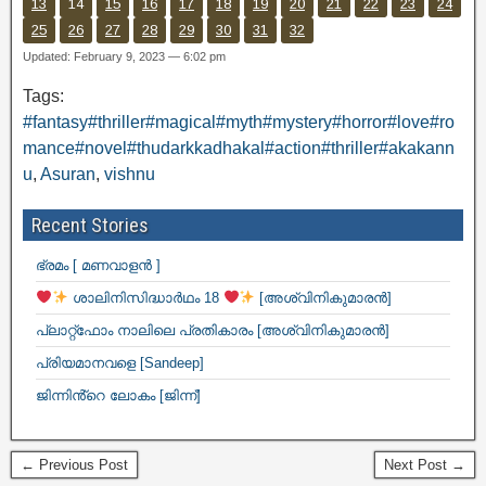
13
14
15
16
17
18
19
20
21
22
23
24
25
26
27
28
29
30
31
32
Updated: February 9, 2023 — 6:02 pm
Tags:
#fantasy#thriller#magical#myth#mystery#horror#love#ro
mance#novel#thudarkkadhakal#action#thriller#akakann
u
,
Asuran
,
vishnu
Recent Stories
ഭ്രമം [ മണവാളൻ ]
ശാലിനിസിദ്ധാർഥം 18
[അശ്വിനികുമാരൻ]
പ്ലാറ്റ്ഫോം നാലിലെ പ്രതികാരം [അശ്വിനികുമാരൻ]
പ്രിയമാനവളെ [Sandeep]
ജിന്നിൻ്റെ ലോകം [ജിന്ന്]
← Previous Post
Next Post →