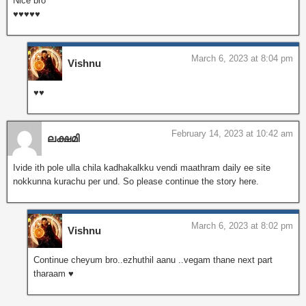
Nice bro
♥️♥️♥️♥️♥️
March 6, 2023 at 8:04 pm
Vishnu
♥️♥️
February 14, 2023 at 10:42 am
ലക്ഷമി
Ivide ith pole ulla chila kadhakalkku vendi maathram daily ee site
nokkunna kurachu per und. So please continue the story here.
March 6, 2023 at 8:02 pm
Vishnu
Continue cheyum bro..ezhuthil aanu ..vegam thane next part
tharaam ♥️