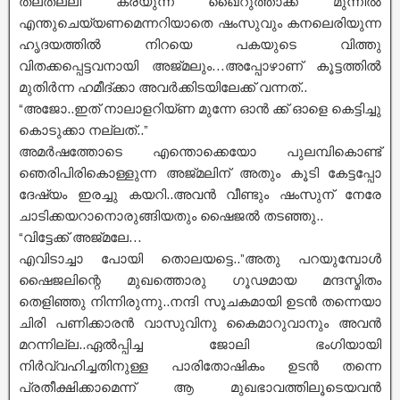
തലതല്ലി കരയുന്ന ഖൈറുത്താക്ക് മുന്നിൽ
എന്തുചെയ്യണമെന്നറിയാതെ ഷംസുവും കനലെരിയുന്ന
ഹൃദയത്തിൽ നിറയെ പകയുടെ വിത്തു
വിതക്കപ്പെട്ടവനായി അജ്മലും‌…അപ്പോഴാണ് കൂട്ടത്തിൽ
മുതിർന്ന ഹമീദ്ക്കാ അവർക്കിടയിലേക്ക് വന്നത്..
“അജോ..ഇത് നാലാളറിയ്ണ മുന്നേ ഓൻ ക്ക് ഓളെ കെട്ടിച്ചു
കൊടുക്കാ നല്ലത്..”
അമർഷത്തോടെ എന്തൊക്കെയോ പുലമ്പികൊണ്ട്
ഞെരിപിരികൊള്ളുന്ന അജ്മലിന് അതും കൂടി കേട്ടപ്പോ
ദേഷ്യം ഇരച്ചു കയറി..അവൻ വീണ്ടും ഷംസുന് നേരേ
ചാടിക്കയറാനൊരുങ്ങിയതും ഷൈജൽ തടഞ്ഞു..
“വിട്ടേക്ക് അജ്മലേ…
എവിടാച്ചാ പോയി തൊലയട്ടെ..”അതു പറയുമ്പോൾ
ഷൈജലിന്റെ മുഖത്തൊരു ഗൂഢമായ മന്ദസ്മിതം
തെളിഞ്ഞു നിന്നിരുന്നു..നന്ദി സൂചകമായി ഉടൻ തന്നെയാ
ചിരി പണിക്കാരൻ വാസുവിനു കൈമാറുവാനും അവൻ
മറന്നില്ല..ഏൽപ്പിച്ച ജോലി ഭംഗിയായി
നിർവ്വഹിച്ചതിനുള്ള പാരിതോഷികം ഉടൻ തന്നെ
പ്രതീക്ഷിക്കാമെന്ന് ആ മുഖഭാവത്തിലൂടെയവൻ