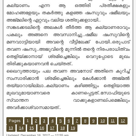
കല്യാണം എന്ന ആ ഒത്തിരി പ്രതീക്ഷകളും
മോഹങ്ങളേയും തകർത്തു കളഞ്ഞ ഷംസുവും ഷമീലയും
അജ്മലിന്റെ ഏറ്റവും വലിയ ശത്രുക്കളാായി..
സങ്കടക്കടലിന്റെ അലകൾ തീർത്ത ആ കല്യാണരാവും
പകലും അങ്ങനെ അവസാനിച്ചു..ഷമീല ഷംസുവിന്റെ
മണവാാട്ടിയായി അവന്റെ വീട്ടിലേക്ക് പോയി..ഒരുപാട്
തവണ ഷംസു..അജുവിന്റെ മുന്നിൽ തന്റെ നിരപരാധിത്വം
തെളിയ്ക്കാനായ് ശ്രമിച്ചെങ്കിലും വെറുപ്പോടെ മുഖം
തിരിക്കുകയാണവൻ ചെയ്തത്..
ഖൈറുത്തായും പല തവണ അവനോട് അതിനെ കുറിച്ച്
സംസാരിക്കാൻ ശ്രമിച്ചെങ്കിലും കേൾക്കാൻ അജ്മൽ
തയ്യാറായില്ലാ..കല്യാണം കഴിഞ്ഞിട്ടും തെളിയാത്ത
മുഖവുമായാണവരെ കാണപ്പെട്ടത്..സോഫിയുടെ
സ്വാന്തന വാക്കുകളാണല്പമെങ്കിലും
അവർക്കാശ്വാസമായത്..
Pages
1
2
3
4
5
6
7
8
9
10
11
12
13
14
15
16
17
18
19
Updated: December 16, 2017 — 12:55 am