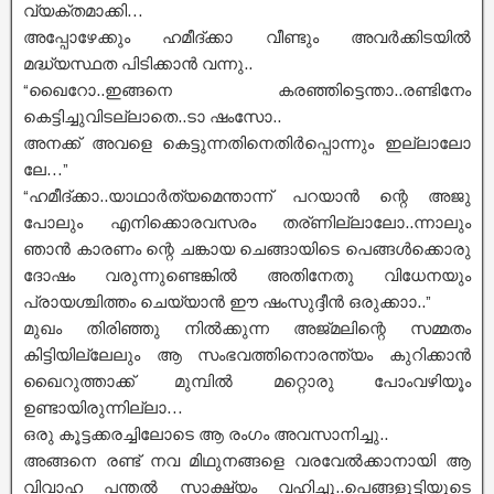
വ്യക്തമാക്കി…
അപ്പോഴേക്കും ഹമീദ്ക്കാ വീണ്ടും അവർക്കിടയിൽ
മദ്ധ്യസ്ഥത പിടിക്കാൻ വന്നു..
“ഖൈറോ..ഇങ്ങനെ കരഞ്ഞിട്ടെന്താ..രണ്ടിനേം
കെട്ടിച്ചുവിടല്ലാതെ..ടാ ഷംസോ..
അനക്ക് അവളെ കെട്ടുന്നതിനെതിർപ്പൊന്നും ഇല്ലാലോ
ലേ…”
“ഹമീദ്ക്കാ..യാഥാർത്യമെന്താന്ന് പറയാൻ ന്റെ അജു
പോലും എനിക്കൊരവസരം തര്ണില്ലാലോ..ന്നാലും
ഞാൻ കാരണം ന്റെ ചങ്കായ ചെങ്ങായിടെ പെങ്ങൾക്കൊരു
ദോഷം വരുന്നുണ്ടെങ്കിൽ അതിനേതു വിധേനയും
പ്രായശ്ചിത്തം ചെയ്യാൻ ഈ ഷംസുദ്ദീൻ ഒരുക്കാാ..”
മുഖം തിരിഞ്ഞു നിൽക്കുന്ന അജ്മലിന്റെ സമ്മതം
കിട്ടിയില്ലേലും ആ സംഭവത്തിനൊരന്ത്യം കുറിക്കാൻ
ഖൈറുത്താക്ക് മുമ്പിൽ മറ്റൊരു പോംവഴിയൂം
ഉണ്ടായിരുന്നില്ലാ…
ഒരു കൂട്ടക്കരച്ചിലോടെ ആ രംഗം അവസാനിച്ചു..
അങ്ങനെ രണ്ട് നവ മിഥുനങ്ങളെ വരവേൽക്കാനായി ആ
വിവാഹ പന്തൽ സാക്ഷ്യം വഹിച്ചു..പെങ്ങളുട്ടിയുടെ