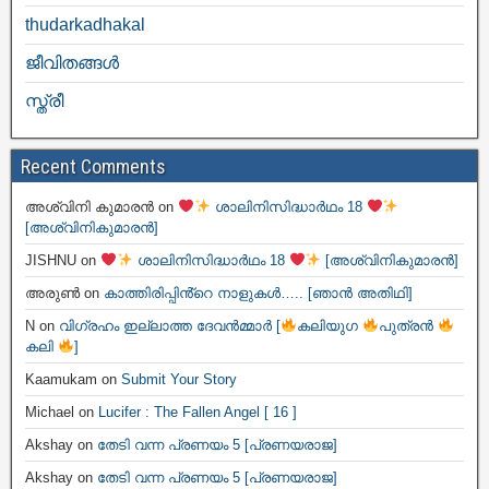
thudarkadhakal
ജീവിതങ്ങള്‍
സ്ത്രീ
Recent Comments
അശ്വിനി കുമാരൻ
on
ശാലിനിസിദ്ധാർഥം 18
[അശ്വിനികുമാരൻ]
JISHNU
on
ശാലിനിസിദ്ധാർഥം 18
[അശ്വിനികുമാരൻ]
അരുൺ
on
കാത്തിരിപ്പിൻ്റെ നാളുകൾ….. [ഞാൻ അതിഥി]
N
on
വിഗ്രഹം ഇല്ലാത്ത ദേവൻമ്മാർ [
കലിയുഗ
പുത്രൻ
കലി
]
Kaamukam
on
Submit Your Story
Michael
on
Lucifer : The Fallen Angel [ 16 ]
Akshay
on
തേടി വന്ന പ്രണയം 5 [പ്രണയരാജ]
Akshay
on
തേടി വന്ന പ്രണയം 5 [പ്രണയരാജ]