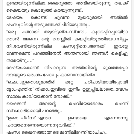
ഉണ്ടായിരുന്നില്ലാ..ഖൈറുത്താ അവിടെയിരുന്നു തലക്ക്
കൈയ്യും കൊടുത്ത് കരയുന്നുണ്ട്..
ദേഷ്യം കൊണ്ട് ചുവന്ന മുഖവുമായി അജ്മൽ
ഷംസുവിന്റെ അടുത്തേക്ക് ചീറിയടുത്തു..
“ഒരു ചങ്ങായി ആയിട്ടല്ല..സ്വന്തം കൂടെപ്പിറപ്പായിട്ടാ
ഞാൻ അന്നെ ന്റെ മനസ്സിൽ കയറ്റിയിരുത്തിയേ..ന്നിട്ടും
നീ..വേണ്ടിയിരുന്നില്ല ഷംസുദ്ദീനെ..അനക്ക് ഇവളേ
വേണമെന്ന് പറഞ്ഞീനേൽ അന്തസായി ഞങ്ങൾ കെട്ടിച്ചു
തരേയ്നു….”
ദേഷ്യംകൊണ്ട് തീപാറുന്ന അജ്മലിന്റെ മുഖത്തപ്പോ
ദയയുടെ ഒരംശം പോലും കാണാനായില്ല..
“ഛെ…ഇതൊരുമാതിരി മറ്റേ പരിപാടിയായിപ്പോയി
ട്ടോ..എന്തിന് നിക്കാ..ഇവിടെ ഇനീം ഉളുപ്പില്ലാതെ..വേഗം
സ്ഥലം കാലിയാക്കാൻ നോക്ക്..”
ഷൈജൽ അവന്റെ ചെവിയോടോരം ചെന്ന്
സ്വകാര്യമായി പറഞ്ഞു..
“ഉമ്മാ..പ്ലീസ്..എന്താ ഉണ്ടായെ എന്നൊന്നു
പറയാനെന്നെയൊന്നനുവദിക്ക്..”
ഷംസു ഖൈറുത്തായുടെ മുന്നിലിരുന്ന് യാചിച്ചു..