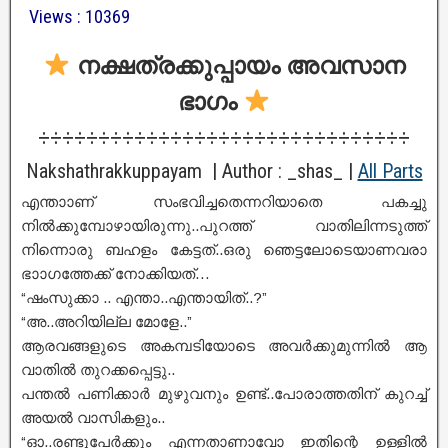
Views : 10369
നക്ഷത്രക്കുപ്പായം
അവസാന
ഭാഗം
÷÷÷÷÷÷÷÷÷÷÷÷÷÷÷÷÷÷÷÷÷÷÷÷÷÷÷÷÷÷÷
Nakshathrakkuppayam | Author : _shas_ |
All Parts
എന്താാണ് സംഭവിച്ചതെന്നറിയാതെ പകച്ചു
നിൽക്കുമ്പോഴായിരുന്നു..പുറത്ത് വാതിലിന്നടുത്ത്
നിന്നൊരു ബഹളം കേട്ടത്..ഒരു ഞെട്ടലോടെയാണവരാ
ഭാാഗത്തേക്ക് നോക്കിയത്…
“ഷംസുക്കാ .. എന്താ..എന്തായിത്..?”
“അ..അറിയില്ല മോളേ..”
ആരവങ്ങളുടെ അകമ്പടിയോടെ അവർക്കുമുന്നിൽ ആ
വാതിൽ തുറക്കപ്പെട്ടു..
പന്തൽ പണിക്കാർ മുഴുവനും ഉണ്ട്..പോരാത്തതിന് കുറച്ച്
അയൽ വാസികളും..
“ഓ..രണ്ടുപേർക്കും എന്നതാണാവോ ഇതിന്റെ ഉള്ളിൽ