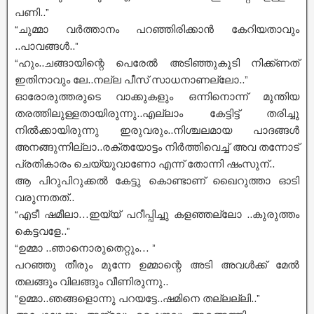
പണി..”
“ചുമ്മാ വർത്താനം പറഞ്ഞിരിക്കാൻ കേറിയതാവും
..പാവങ്ങൾ..”
“ഹും..ചങ്ങായിന്റെ പെരേൽ അടിഞ്ഞുകൂടി നിക്ക്ണത്
ഇതിനാവും ലേ..നല്ല പീസ് സാധനാണല്ലോ..”
ഓരോരുത്തരുടെ വാക്കുകളും ഒന്നിനൊന്ന് മുന്തിയ
തരത്തിലുള്ളതായിരുന്നു..എല്ലാം കേട്ടിട്ട് തരിച്ചു
നിൽക്കായിരുന്നു ഇരുവരും..നിശ്ചലമായ പാദങ്ങൾ
അനങ്ങുന്നില്ലാ..രക്തയോട്ടം നിർത്തിവെച്ച് അവ തന്നോട്
പ്രതികാരം ചെയ്യുവാണോ എന്ന് തോന്നി ഷംസുന്..
ആ പിറുപിറുക്കൽ കേട്ടു കൊണ്ടാണ് ഖൈറുത്താ ഓടി
വരുന്നതത്..
“എടീ ഷമീലാ…ഇയ്യ് പറീപ്പിച്ചു കളഞ്ഞല്ലോ ..കുരുത്തം
കെട്ടവളേ..”
“ഉമ്മാ ..ഞാനൊരുതെറ്റും… ”
പറഞ്ഞു തീരും മുന്നേ ഉമ്മാന്റെ അടി അവൾക്ക് മേൽ
തലങ്ങും വിലങ്ങും വീണിരുന്നു..
“ഉമ്മാ..ഞങ്ങളൊന്നു പറയട്ടേ..ഷമിനെ തല്ലല്ലി..”