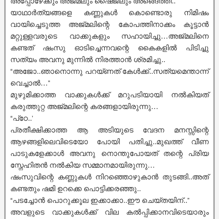
അപ്പോഴേക്കും അജ്മലും ഷൈജലും അങ്ങെത്തി..
യാഥാർത്യങ്ങളെ കണ്ണുകൾ കൊണ്ടൊരു നിമിഷം
വായിച്ചെടുത്ത അജ്മലിന്റെ കോപത്തിനാക്കം കൂട്ടാൻ
മറ്റുള്ളവരുടെ വാക്കുകളും സഹായിച്ചു…അജ്മലിനെ
കണ്ടത് ഷംസു ഓടിച്ചെന്നവന്റെ കൈകളിൽ പിടിച്ചു
സത്യം അവനു മുന്നിൽ നിരത്താൻ ശ്രമിച്ചു..
“അജോ..ഞാനൊന്നു പറയ്ണത് കേൾക്ക്..സത്യമെന്താന്ന്
വെച്ചാൽ…”
മുഴുമിക്കാത്ത വാക്കുകൾക്ക് മറുപടിയായി നൽകിയത്
കരുത്തുറ്റ അജ്മലിന്റെ കരങ്ങളായിരുന്നു…
“പ്ഠേ..’
പ്രതീക്ഷിക്കാത്ത ആ അടിയുടെ വേദന മനസ്സിന്റെ
ആഴങ്ങളിലെവിടെയോ പോയി പതിച്ചു..മുഖത്ത് വീണ
പാടുകളേക്കാൾ അവനു നൊന്തുപോയത് തന്റെ പ്രിയ
സ്നേഹിതൻ നൽകിയ സമ്മാനമായിരുന്നു…
ഷംസുവിന്റെ കണ്ണുകൾ നിറഞ്ഞൊഴുകാൻ തുടങ്ങി..അത്
കണ്ടതും ഷമി ഉറക്കെ പൊട്ടിക്കരഞ്ഞു..
“പടച്ചോൻ പൊറുക്കൂല ഇക്കാക്കാ..ഈ ചെയ്തയിന്..”
അവളുടെ വാക്കുകൾക്ക് വില കൽപ്പിക്കാനവിടെയാരും