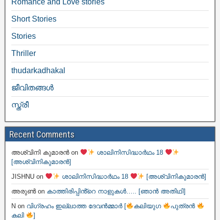
Romance and Love stories
Short Stories
Stories
Thriller
thudarkadhakal
ജീവിതങ്ങള്‍
സ്ത്രീ
Recent Comments
അശ്വിനി കുമാരൻ
on
ശാലിനിസിദ്ധാർഥം 18
[അശ്വിനികുമാരൻ]
JISHNU
on
ശാലിനിസിദ്ധാർഥം 18
[അശ്വിനികുമാരൻ]
അരുൺ
on
കാത്തിരിപ്പിൻ്റെ നാളുകൾ….. [ഞാൻ അതിഥി]
N
on
വിഗ്രഹം ഇല്ലാത്ത ദേവൻമ്മാർ [
കലിയുഗ
പുത്രൻ
കലി
]