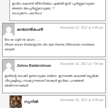
ഇവിടം കൊണ്ട് തീർന്നില്ലാ എങ്കിൽ ഇത് പൂർണ്ണമാവുമോ
അതോ അപൂർണ്ണമാവുമോ..?
ബഹുജനം പലവിധം!
November 22, 2017 at 4:45 pm
കാഥോൽകചൻ
Bro ee sight hit akum……
Alkare ariyan thudangiyitte ullu njan thanne 2dhivasam munbane
arinjath
November 16, 2017 at 7:59 am
Jishnu Balakrishnan
ഇതിന്റെ ബാക്കി ഉണ്ടാവുമോ ബ്രോ. ഇന്നത്തെ കാലത്ത് ഒട്ടുമിക്ക
വീടുകളിലും നടക്കുന്നതാണ് താങ്കൾ ഇവിടെ പറഞ്ഞത്.
അഭിനന്ദനങ്ങൾ.
November 30, 2017 at 4:00 pm
സുനിൽ