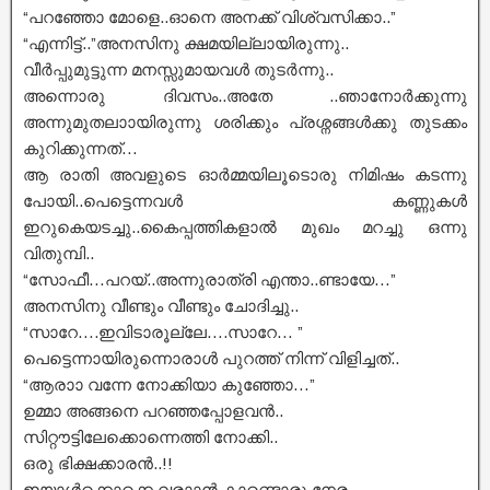
“പറഞ്ഞോ മോളെ..ഓനെ അനക്ക് വിശ്വസിക്കാ..”
“എന്നിട്ട്..”അനസിനു ക്ഷമയില്ലായിരുന്നു..
വീർപ്പുമുട്ടുന്ന മനസ്സുമായവൾ തുടർന്നു..
അന്നൊരു ദിവസം..അതേ ..ഞാനോർക്കുന്നു
അന്നുമുതലാായിരുന്നു ശരിക്കും പ്രശ്നങ്ങൾക്കു തുടക്കം
കുറിക്കുന്നത്…
ആ രാതി അവളുടെ ഓർമ്മയിലൂടൊരു നിമിഷം കടന്നു
പോയി..പെട്ടെന്നവൾ കണ്ണുകൾ
ഇറുകെയടച്ചു..കൈപ്പത്തികളാൽ മുഖം മറച്ചു ഒന്നു
വിതുമ്പി..
“സോഫീ…പറയ്..അന്നുരാത്രി എന്താ..ണ്ടായേ…”
അനസിനു വീണ്ടും വീണ്ടും ചോദിച്ചു..
“സാറേ….ഇവിടാരൂല്ലേ….സാറേ… ”
പെട്ടെന്നായിരുന്നൊരാൾ പുറത്ത് നിന്ന് വിളിച്ചത്..
“ആരാാ വന്നേ നോക്കിയാ കുഞ്ഞോ…”
ഉമ്മാ അങ്ങനെ പറഞ്ഞപ്പോളവൻ..
സിറ്റൗട്ടിലേക്കൊന്നെത്തി നോക്കി..
ഒരു ഭിക്ഷക്കാരൻ..!!
ഇയാൾക്കൊക്കെ വരാാൻ കാണ്ടൊരു നേരം…