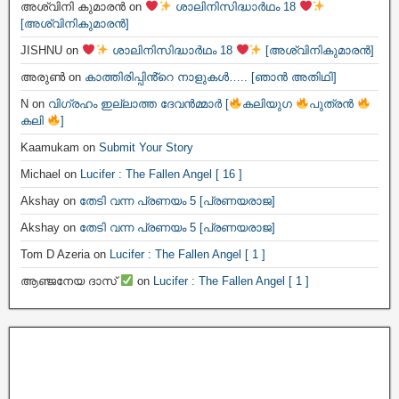
അശ്വിനി കുമാരൻ
on
ശാലിനിസിദ്ധാർഥം 18
[അശ്വിനികുമാരൻ]
JISHNU
on
ശാലിനിസിദ്ധാർഥം 18
[അശ്വിനികുമാരൻ]
അരുൺ
on
കാത്തിരിപ്പിൻ്റെ നാളുകൾ….. [ഞാൻ അതിഥി]
N
on
വിഗ്രഹം ഇല്ലാത്ത ദേവൻമ്മാർ [
കലിയുഗ
പുത്രൻ
കലി
]
Kaamukam
on
Submit Your Story
Michael
on
Lucifer : The Fallen Angel [ 16 ]
Akshay
on
തേടി വന്ന പ്രണയം 5 [പ്രണയരാജ]
Akshay
on
തേടി വന്ന പ്രണയം 5 [പ്രണയരാജ]
Tom D Azeria
on
Lucifer : The Fallen Angel [ 1 ]
ആഞ്ജനേയ ദാസ്
on
Lucifer : The Fallen Angel [ 1 ]