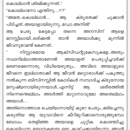
കൊല്ലാൻ ശ്രമിക്കുന്നത്..”
“കൊല്ലാനോ എന്തിനു…!!?”
“അതേ..കൊല്ലാൻ… ആ ക്രൂരതക്ക് ചുക്കാൻ
പിടിച്ചത്..അയാളായിരുന്നു..ഡോ.അനിൽ”
ആ പേരു കേട്ടപ്പോ തന്നെ അനസിന് ആളെ
മനസ്സിലായി..ഒരിക്കൽ താൻ അയാൾക്കു മുന്നിൽ
ജീവനുവേണ്ടി കേണത്..
” നിസ്സാരമായ ആക്സിഡന്റുകേസുകളേ..അതും
നാഥനില്ലാത്തതാണേൽ അയാളത് പെരുപ്പിച്ചവർക്ക്
മരണമെന്നൊരു വിധിയെഴുതും.. അവിടെ അയാളുടെ
ജീവനെ ഇല്ലാതാക്കി ആ ജീവൻ മറ്റൊരാൾക്ക് പകുത്തു
നൽകുന്ന ബിസിനസ്സിൽ കോടികൾ സമ്പാദിച്ച ക്രൂരനായ
മനുഷ്യനായിരുന്നയാൾ..എന്നിട്ട് ആ ശരീരത്തിൽ
നിന്നെന്തെല്ലാം അടർത്തി മാറ്റാനാവുമോ അതെല്ലാം
അയാൾ…
അതിനൊത്താശ ചെയ്യാനായിട്ട് കുറേ പേരും..മരിച്ചെന്നു
കരുതിയ ആ യുവാവിനെ കീറിമുറിക്കാനൊരുങ്ങുമ്പോ
ബോധം തെളിഞ്ഞ അയാളെ ചുറ്റിക കൊണ്ടടിച്ചു
കൊല്ലുന്ന ഭയാനകമായ ഒരു കാഴ്ചക്കായിരുന്നു ഞാൻ