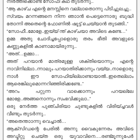
നിർത്തിക്കൊണ്ട് സോഫി കഥ തുടർന്നു..
“ആ കാഴ്ച എന്റെ മനസ്സിനെ വല്ലാതൊന്നു പിടിച്ചുലച്ചു..
സ്വയം മറന്നങ്ങനെ നിന്ന ഞാാൻ പെട്ടെന്നൊരു ബുദ്ധി
തോന്നി അതെന്റെ ഫോണിൽ ഷൂട്ട് ചെയ്യാൻ തുടങ്ങി..”
“സോഫീ..മോളേ..ഇയ്യ് ന്ത് കാഴ്ചയാ അവിടെ കണ്ടേ…”
ഉമ്മ അതു ചോദിച്ചപ്പോളൊരു തരം ഭീതി അവളുടെ
കണ്ണുകളിൽ കാണാമായിരുന്നു..
“അത്…ഉമ്മാ…
അത് പറയാൻ മാത്രമുള്ള ശക്തിയൊന്നും എന്റെ
നാവിനില്ലാ..ന്നാലും പറയാതിരിക്കാനും വയ്യ..നാളൊരു
നാൾ ഈ സോഫിയില്ലാണ്ടായാൽ..ഇതെല്ലാം
ആരെങ്കിലുമൊന്നറിഞ്ഞിരിക്കണ്ടേ..”
“അറം പറ്റുന്ന വാക്കൊന്നും പറയല്ലേ
മോളേ..അങ്ങനൊന്നും സംഭവിക്കൂലാ..”
ഒരു നേർത്ത പുഞ്ചിരിയാ ചുണ്ടുകളിൽ വിരിയ്ച്ചവൾ
വീണ്ടും തുടർന്നു..
“അതെന്താാന്നു വെച്ചാൽ…
ആക്സിഡന്റെ പേരിൽ അന്നു വൈകുന്നേരം അവിടെ
അഡ്മിറ്റു ചെയ്ത ഒരു യുവാവിനെ….രണ്ട്മൂന്നുപേർ