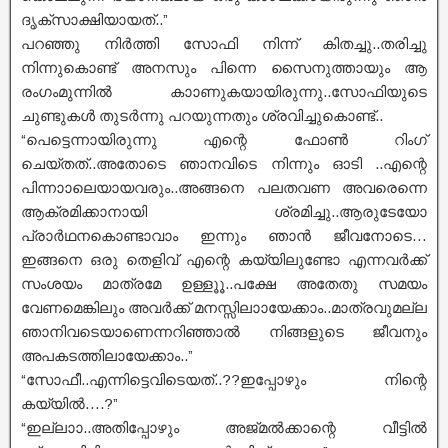
ദൃക്സാക്ഷിയായത്..”
പറഞ്ഞു നിർത്തി സോഫി നിന്ന് കിതച്ചു..തരിച്ചു
നിന്നുകൊണ്ട് അനസും പിന്നെ സൈനുത്തായും ആ
രംഗംമുന്നിൽ കാാണുകയായിരുന്നു..സോഫിയുടെ
ചുണ്ടുകൾ തുടർന്നു പറയുന്നതും ശ്രവിച്ചുകൊണ്ട്..
“പെട്ടെന്നായിരുന്നു എന്റെ ഫോൺ റിംഗ്
ചെയ്തത്..അതോടെ ഞാനവിടെ നിന്നും ഓടി ..എന്റെ
പിന്നാാലെയായവരും..അങ്ങനെ പലതവണ അവരെന്നെ
ആക്രമിക്കാനായി ശ്രമിച്ചു..ആരുടേയോ
പ്രാർഥനകൊണ്ടാവാം ഇന്നും ഞാൻ ജീവനോടെ…
ഇങ്ങനെ ഒരു തെളിവ് എന്റെ കയ്യിലുണ്ടോ എന്നവർക്ക്
സംശയം മാത്രമേ ഉള്ളൂൂ..പക്ഷേ അതേതു സമയം
വേണമെങ്കിലും അവർക്ക് മനസ്സിലാായേക്കാം..മാത്രവുമല്ല
ഞാനിവടെയാണെന്നറിഞ്ഞാൽ നിങ്ങളുടെ ജീവനും
അപകടത്തിലായേക്കാം..”
“സോഫീ..എന്നിട്ടെവിടെയത്..??ഇപ്പോഴും നിന്റെ
കയ്യിൽ….?”
“ഇല്ലാാ..അതിപ്പോഴും അജ്മൽക്കാന്റെ വീട്ടിൽ