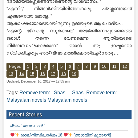
ഭദ്രമായിരിപ്പുണ്ടെന്നാണെന്റെ വിശ്വാസം..”
“എന്നിട്ട് നിങ്ങൾക്കിടയിലിങ്ങനൊരു പ്രശ്നണ്ടായത്
എങ്ങനെയാ മോളേ..”
ആകാംക്ഷയോടെയായിരുന്നു ഉമ്മയുടെ ആ ചോദ്യം..
“എന്റെ ജീവന്റെ സുരക്ഷക്ക് അജ്മലിനെപ്പോലെത്തെ
ഒരാൾ തന്നെ വേണമെന്ന ആതിരയുടെ
നിർബന്ധപ്രകാരമാണ് ഞാൻ ആ ഇഷ്ടത്തെ
സ്വീകരിച്ചതും അത് വിവാഹത്തിലെത്തിച്ചേർന്നതും…
Pages
1
2
3
4
5
6
7
8
9
10
11
12
13
14
15
16
17
18
19
Updated: December 16, 2017 — 12:55 am
Tags:
Remove term: _Shas_ _Shas_Remove term:
Malayalam novels Malayalam novels
Recent Stories
ഭ്രമം [ മണവാളൻ ]
ശാലിനിസിദ്ധാർഥം 18
[അശ്വിനികുമാരൻ]