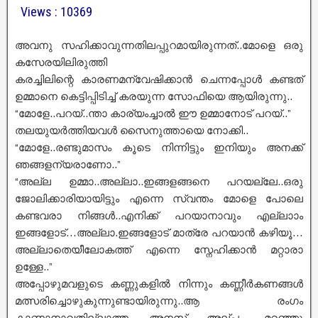
Views : 10369
അവനു സഹിക്കാവുന്നതിലപ്പുറമായിരുന്നത്..മോളെ ഒരു
കസേരയിലിരുത്തി
കരച്ചിലിന്റെ കാരണമന്വേഷിക്കാൻ ചെന്നപ്പോൾ കണ്ടത്
ഉമ്മാനെ കെട്ടിപ്പിടിച്ച് കരയുന്ന സോഫിയെ ആയിരുന്നു..
“മോളേ..പറയ്..ന്താ കാര്യംച്ചാൽ ഈ ഉമ്മാനോട് പറയ്..”
തലയുയർത്തിയവൾ സൈനുത്തായെ നോക്കി..
“മോളേ..രണ്ടുമാസം കൂടെ നിന്നിട്ടും ഇനിയും അനക്ക്
ഞങ്ങളന്യരാണോ..”
“അല്ല ഉമ്മാ..അല്ലാ..ഇങ്ങളങ്ങനെ പറയല്ലേ..ഒരു
ജോലിക്കാരിയായിട്ടും എന്നെ സ്വന്തം മോളെ പോലെ
കണ്ടവരാ നിങ്ങൾ..എനിക്ക് പറയാനാവും എല്ലാാം
ഇങ്ങളോട്…അല്ലാ.ഇങ്ങളോട് മാത്രേ പറയാൻ കഴിയൂ…
അല്ലാതെയീലോകത്ത് എന്നെ സ്നേഹിക്കാൻ മറ്റാരാ
ഉള്ളേ..”
അപ്പോഴുമവളുടെ കണ്ണുകളിൽ നിന്നും കണ്ണീർകണങ്ങൾ
മത്സരിച്ചൊഴുകുന്നുണ്ടായിരുന്നു..ആ രംഗം
കാണാനാവതില്ലാത്ത അനസ് അല്പം മറഞ്ഞു