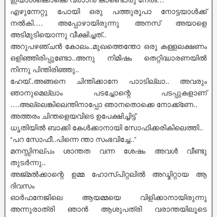
എഴുന്നേറ്റു പോയി ഒരു പത്തുരൂപാ നോട്ടയാൾക്ക്
നൽകി…. അപ്പോഴായിരുന്നു അനസ് അയാളെ
അടിമുടിയൊന്നു വീക്ഷിച്ചത്..
അറുപഴഞ്ചൻ കോലം..മുഖത്തെന്തോ ഒരു കള്ളലക്ഷണം
ഒളിഞ്ഞിരിപ്പുണ്ടോ..അനു നിമിഷം തെറ്റിദ്ധാരണയിൽ
നിന്നു പിന്തിരിഞ്ഞു..
ഹേയ്..അങ്ങനെ ചിന്തിക്കാനേ പാാടില്ലാ.. അവരും
ഞാനുമെല്ലാം പടച്ചോന്റെ പടപ്പുകളാണ്
‌….അല്ലെങ്കിലെന്തിനാപ്പോ ഞാനതൊക്കെ നോക്ക്ണേ..
അത്തരം ചിന്തളെയവിടെ ഉപേക്ഷിച്ചിട്ട്
ധൃതിയിൽ ബാക്കി കേൾക്കാനായി‌ സോഫിക്കരികിലെത്തി..
“പറ സോഫീ..പിന്നെ ന്താ സംഭവിച്ചേ..”
മനസ്സിനല്പം ശാന്തത വന്ന ശേഷം അവൾ വീണ്ടു
തുടർന്നു..
അജ്മൽക്കാന്റെ ഉമ്മ ഹോസ്പിറ്റലിൽ അഡ്മിറ്റായ ആ
ദിവസം
ഓർഫനേജിലെ ആയമ്മയെ വിളിക്കാനായിരുന്നു
അന്നുരാത്രി ഞാൻ ആശുപത്രി വരാന്തയിലൂടെ