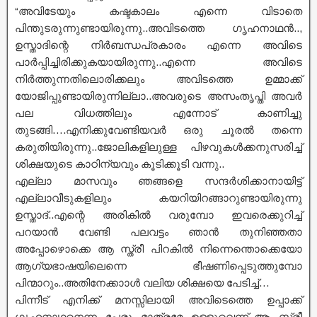
“അവിടേയും കഷ്ടകാലം എന്നെ വിടാതെ
പിന്തുടരുന്നുണ്ടായിരുന്നു..അവിടത്തെ ഗൃഹനാഥൻ..,
ഉസ്താദിന്റെ നിർബന്ധപ്രകാരം എന്നെ അവിടെ
പാർപ്പിച്ചിരിക്കുകയായിരുന്നു..എന്നെ അവിടെ
നിർത്തുന്നതിലൊരിക്കലും അവിടത്തെ ഉമ്മാക്ക്
യോജിപ്പുണ്ടായിരുന്നില്ലാ..അവരുടെ അസംതൃപ്തി അവർ
പല വിധത്തിലും എന്നോട് കാണിച്ചു
തുടങ്ങി….എനിക്കുവേണ്ടിയവർ ഒരു ചൂരൽ തന്നെ
കരുതിയിരുന്നു..ജോലികളിലുള്ള പിഴവുകൾക്കനുസരിച്ച്
ശിക്ഷയുടെ കാഠിന്യവും കൂടിക്കൂടി വന്നു..
എല്ലാ മാസവും ഞങ്ങളെ സന്ദർശിക്കാനായിട്ട്
എല്ലാവീടുകളിലും കയറിയിറങ്ങാറുണ്ടായിരുന്നു
ഉസ്താദ്..എന്റെ അരികിൽ വരുമ്പോ ഇവരെക്കുറിച്ച്
പറയാൻ വേണ്ടി പലവട്ടം ഞാൻ തുനിഞ്ഞതാ
അപ്പോഴൊക്കെ ആ സ്ത്രീ പിറകിൽ നിന്നെന്തൊക്കെയോ
ആഗ്യഭാഷയിലെന്നെ ഭീഷണിപ്പെടുത്തുമ്പോ
പിന്മാറും‌..അതിനേക്കാാൾ വലിയ ശിക്ഷയെ പേടിച്ച്…
പിന്നീട് എനിക്ക് മനസ്സിലായി അവിടെത്തെ ഉപ്പാക്ക്
ഗൃഹനാഥനെന്ന പേരു മാത്രമേ ഉള്ളുവെന്ന്..ആ സ്ത്രീ