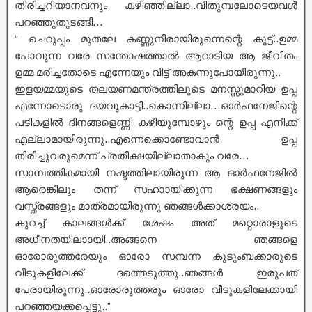
തിരിച്ചറിയാനവനും കഴിഞ്ഞില്ലാ..വിതുമ്പലോടെയവൾ
പറഞ്ഞുതുടങ്ങി…
” ചെറുപ്പം മുതലേ കണ്ണുനീരായിരുന്നെന്റെ കൂട്ട്..ഉമ്മ
പോവുന്ന വരേ സന്തോഷത്താൽ ആറാടിയ ആ ജീവിതം
ഉമ്മ മരിച്ചതോടെ എന്നേയും വിട്ട് അകന്നുപോയിരുന്നു..
ഇളയമ്മയുടെ തലയണമന്ത്രത്തിലൂടെ മനസ്സുമാറിയ ഉപ്പ
എന്നോടൊരു ദയവുകാട്ടി..കൊന്നില്ലാ…ഓർഫനേജിന്റെ
പടികളിൽ ദിനങ്ങളെണ്ണി കഴിയുമ്പോഴും ന്റെ ഉപ്പ എനിക്ക്
എല്ലാമായിരുന്നു..എന്നെക്കൊണ്ടോവാൻ ഉപ്പ
തിരിച്ചുവരുമെന്ന് പ്രതീക്ഷയില്ലാതാകും വരേ…
സാമ്പത്തികമായി നഷ്ടത്തിലായിരുന്ന ആ ഓർഫനേജിൽ
ആരെങ്കിലും തന്ന് സഹാായിക്കുന്ന ഭക്ഷണങ്ങളും
വസ്ത്രങ്ങളും മാത്രമായിരുന്നു ഞങ്ങൾക്കാശ്രയം..
കുറച്ച് കാലങ്ങൾക്ക് ശേഷം അത് മറ്റൊരാളുടെ
അധീനതയിലാായി..അങ്ങനെ ഞങ്ങളെ
ഓരോരുത്തരേയും ഓരോ സമ്പന്ന കുടുംബക്കാരുടെ
വീടുകളിലേക്ക് ദത്തെടുത്തു..ഞങ്ങൾ ഇരുപത്
പേരായിരുന്നു..ഓരോരുത്തരും ഓരോ വീടുകളിലേക്കായി
പറഞ്ഞയക്കപ്പെട്ടു..”