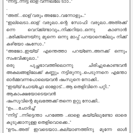
“ന്നിട്ട്..ന്നിട്ട് ഓള് വന്നില്ലേ ടാാ..”
.
“അത്…ഓള് വരും അജോ..വന്നോളും..”
“ഇല്ലെടാ..ഓള് വരൂലാ..ന്റെ സോഫി വരൂലാ..അത്രക്ക്
ന്നെ വെറ്ക്ക്ണ്ടാവും..നിക്കറിയാ..ഒന്നു കാണാൻ
..മരിക്ക്ണെയ്നു മുന്നെ ഒന്നു മാപ്പ് പറയാനെങ്കിലും നിക്ക്
കഴിയോ ഷംസോ..”
“അജോ..ഇയ്യ് എന്തെത്താ പറയ്ണേ..അനക്ക് ഒന്നും
സംഭവിക്കൂലാ..”
ഒരു പുച്ഛഭാവത്തിലൊന്നു ചിരിച്ചുകൊണ്ടവൻ
അകലങ്ങളിലേക്ക് കണ്ണും നട്ടിരുന്നു..പെടുന്നനെ എന്തോ
ഓർമ്മവന്നപോലെയവൻ ഷംസുനെ നോക്കി..
“ഇയ്യ് ചോയ്ച്ചോ ഓളോട്…ആ തെളിവിനെ പറ്റി..”
ആകാംക്ഷയോടെയവൻ
ഷംസുവിന്റെ മുഖത്തേക്ക് തന്നെ ഉറ്റു നോക്കി..
“ഉം….ചോദിച്ച്”
“ന്നിട്ട് ..ന്നിട്ടെന്താ പറഞ്ഞേ ..ഓളെ കയ്യിലുണ്ടോ ഓരെ
കുടുക്കാനുള്ള തെളിവൊക്കെ..”
“ഊം..അത് ഇവടെയാാ..കല്യാണത്തിനു മുന്നേ ഓൾ