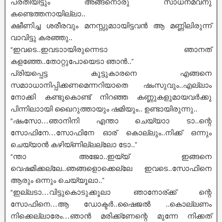
പരതിയിട്ടും അങ്ങനൊരു സാധനമവനു
കണ്ടെത്തനായില്ലാ..
ക്ഷീണിച്ച ശരീരവും മനസ്സുമാായിട്ടവൻ ആ മണ്ണിലിരുന്ന്
വാവിട്ടു കരഞ്ഞു..
“ഇവടെ..ഇവടാായിരുന്നെടാ ഞാനത്
കളഞ്ഞേ..തോറ്റുപോയെടാ ഞാൻ..”
പ്രിയപ്പെട്ട കൂട്ടുകാരനെ എങ്ങനെ
സമാാധാനിപ്പിക്കണമെന്നറിയാതെ ഷംസുവും..എല്ലാം
നോക്കി കണ്ടുകൊണ്ട് നിറഞ്ഞ കണ്ണുകളുമായവർക്കു
പിന്നിലാായി ഖൈറുത്തായും ഷമിയും.. ഉണ്ടായിരുന്നു..
“ഷംസോ…ഞാനിനി എന്താ ചെയ്യാാ ടാ..ന്റെ
സോഫിനേ…സോഫിനേ ഓര് കൊല്ലും..നിക്ക് ഒന്നും
ചെയ്യാൻ കഴിയ്ണില്ലല്ലോ ടോ..”
“ന്താ അജോ..ഇയ്യ് ഇങ്ങനെ
വെഷമിക്കല്ലേ..ഞങ്ങളൊക്കെല്ലേ ഇവടെ..സോഫിനെ
ആരും ഒന്നും ചെയ്യൂലാ..”
“ഇല്ലടാ…വിട്ടുകൊടുക്കൂലാ ഞാനോര്ക്ക് ന്റെ
സോഫിനെ…ആ ഡോക്ടർ..ഷൈജൽ ..കൊല്ലണം
നിക്കെല്ലാരേം…ഞാൻ മരിക്ക്ണേന്റെ മുന്നേ നിക്കത്