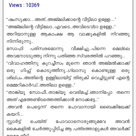
Views : 10369
“ഷംസുക്കാ…അത്..അജ്മലിക്കാന്റെ വീട്ടിലാ ഉള്ളേ…”
“അജ്മലിന്റെ വീട്ടിലോ..എവടെ..അവിടെവ്ടാ ഉള്ളേ..”
അറിയാനുള്ള ആകാംക്ഷ ആ വാക്കുകളിൽ നിറഞ്ഞു
നിന്നിരുന്നു..
സോഫി പരിസരമൊന്നു വീക്ഷിച്ചു..പിന്നെ മെല്ലെ
അവനോടടുത്തു നിന്നു പതിഞ്ഞ സ്വരത്തിൽ പറഞ്ഞു..
“വിവാഹത്തിനു കുറച്ചീസം മുന്നെ ഞാൻ അജ്മൽക്കാക്ക്
ഒരു ഗിഫ്റ്റ് കൊടുത്തീനു..ഗ്ലാസു കൊണ്ടുള്ള ഒരു
ശില്പം..അതിന്റെ ഉള്ളിലായിട്ട് തിരുകി വെച്ചിട്ടുണ്ട് എന്റെ
മെമ്മറികാർഡ്..അതിലാ ഉള്ളെ..”
“താങ്ക്യൂ സോഫീ..താങ്ക്യൂ വെരിമച്ച്..ഞാനിപ്പോ തന്നെ
അത് എത്തേണ്ടിടത്തെത്തിക്കാൻ നോക്കട്ടേ..”
.അവൻ പെട്ടെന്ന് തന്നെ പോവാനായി ബൈക്കിലേക്ക്
കയറി…
സ്റ്റാർട്ട് ചെയ്ത് പോവാാനൊരുങ്ങുമവേ അവൻ
കൈകളിൽ ചേർത്തുപ്പിടിച്ച ആ പത്രത്താളുകൾ അവൾക്ക്
നേരേ നീട്ടി..