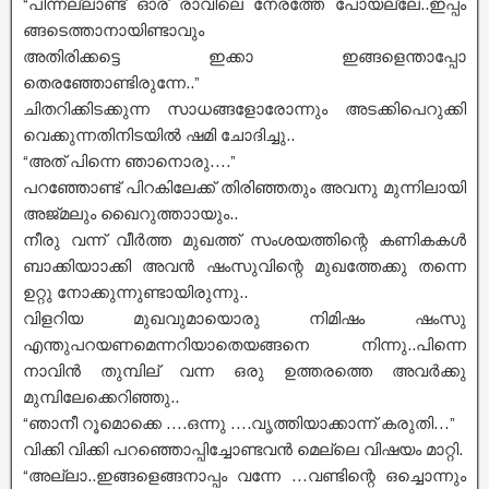
“പിന്നല്ലാണ്ട് ഓര് രാവിലെ നേരത്തേ പോയല്ലേ..ഇപ്പം
ങ്ങടെത്താനായിണ്ടാവും
അതിരിക്കട്ടെ ഇക്കാ ഇങ്ങളെന്താപ്പോ
തെരഞ്ഞോണ്ടിരുന്നേ..”
ചിതറിക്കിടക്കുന്ന സാധങ്ങളോരോന്നും അടക്കിപെറുക്കി
വെക്കുന്നതിനിടയിൽ ഷമി ചോദിച്ചു..
“അത് പിന്നെ ഞാനൊരു….”
പറഞ്ഞോണ്ട് പിറകിലേക്ക് തിരിഞ്ഞതും അവനു മുന്നിലായി
അജ്മലും ഖൈറുത്താായും..
നീരു വന്ന് വീർത്ത മുഖത്ത് സംശയത്തിന്റെ കണികകൾ
ബാക്കിയാാക്കി അവൻ ഷംസുവിന്റെ മുഖത്തേക്കു തന്നെ
ഉറ്റു നോക്കുന്നുണ്ടായിരുന്നു..
വിളറിയ മുഖവുമായൊരു നിമിഷം ഷംസു
എന്തുപറയണമെന്നറിയാതെയങ്ങനെ നിന്നു..പിന്നെ
നാവിൻ തുമ്പില് വന്ന ഒരു ഉത്തരത്തെ അവർക്കു
മുമ്പിലേക്കെറിഞ്ഞു..
“ഞാനീ റൂമൊക്കെ ….ഒന്നു ….വൃത്തിയാക്കാന്ന് കരുതി…”
വിക്കി വിക്കി പറഞ്ഞൊപ്പിച്ചോണ്ടവൻ മെല്ലെ വിഷയം മാറ്റി.
“അല്ലാ..ഇങ്ങളെങ്ങനാപ്പം വന്നേ …വണ്ടിന്റെ ഒച്ചൊന്നും