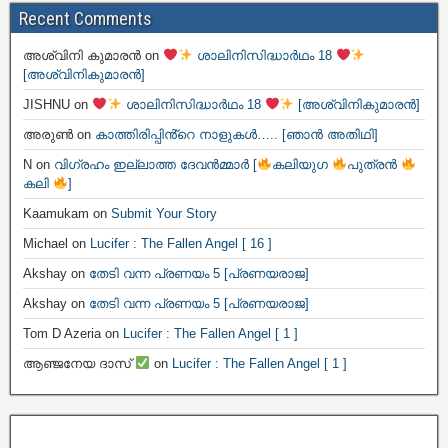
Recent Comments
അശ്വിനി കുമാരൻ
on
ശാലിനിസിദ്ധാർഥം 18
[അശ്വിനികുമാരൻ]
JISHNU
on
ശാലിനിസിദ്ധാർഥം 18
[അശ്വിനികുമാരൻ]
അരുൺ
on
കാത്തിരിപ്പിൻ്റെ നാളുകൾ….. [ഞാൻ അതിഥി]
N
on
വിഗ്രഹം ഇല്ലാത്ത ദേവൻമ്മാർ [
കലിയുഗ
പുത്രൻ
കലി
]
Kaamukam
on
Submit Your Story
Michael
on
Lucifer : The Fallen Angel [ 16 ]
Akshay
on
തേടി വന്ന പ്രണയം 5 [പ്രണയരാജ]
Akshay
on
തേടി വന്ന പ്രണയം 5 [പ്രണയരാജ]
Tom D Azeria
on
Lucifer : The Fallen Angel [ 1 ]
ആഞ്ജനേയ ദാസ്
on
Lucifer : The Fallen Angel [ 1 ]