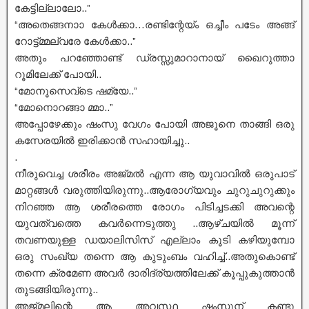
കേട്ടില്ലാലോ..”
“അതെങ്ങനാാ കേൾക്കാ…രണ്ടിന്റേയ്ം ഒച്ചീം പടേം അങ്ങ്
റോട്ട്മ്മല്‌വരേ കേൾക്കാ..”
അതും പറഞ്ഞോണ്ട് ഡ്രസ്സുമാറാനായ് ഖൈറുത്താ
റൂമിലേക്ക് പോയി..
“മോനൂസെവ്ടെ ഷമ്യേ..”
“മോനൊറങ്ങാ മ്മാ..”
അപ്പോഴേക്കും ഷംസു വേഗം പോയി അജൂനെ താങ്ങി ഒരു
കസേരയിൽ ഇരിക്കാൻ സഹായിച്ചു..
.
നീരുവെച്ച ശരീരം അജ്മൽ എന്ന ആ യുവാവിൽ ഒരുപാട്
മാറ്റങ്ങൾ വരുത്തിയിരുന്നു..ആരോഗ്യവും ചുറുചുറുക്കും
നിറഞ്ഞ ആ ശരീരത്തെ രോഗം പിടിച്ചടക്കി അവന്റെ
യുവത്വത്തെ കവർന്നെടുത്തു ..ആഴ്ചയിൽ മൂന്ന്
തവണയുള്ള ഡയാലിസിസ് എല്ലാം കൂടി കഴിയുമ്പോ
ഒരു സംഖ്യ തന്നെ ആ കുടുംബം വഹിച്ച്..അതുകൊണ്ട്
തന്നെ ക്രമേണ അവർ ദാരിദ്ര്യത്തിലേക്ക് കൂപ്പുകുത്താൻ
തുടങ്ങിയിരുന്നു..
അജ്മലിന്റെ ആ അവസ്ഥ ഷംസുന് കണ്ടു