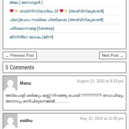
ഭ്രമം [ മണവാളൻ ]
ശാലിനിസിദ്ധാർഥം 18
[അശ്വിനികുമാരൻ]
പ്ലാറ്റ്ഫോം നാലിലെ പ്രതികാരം [അശ്വിനികുമാരൻ]
പ്രിയമാനവളെ [Sandeep]
ജിന്നിൻ്റെ ലോകം [ജിന്ന്]
← Previous Post
Next Post →
5 Comments
August 12, 2020 at 8:33 pm
Manu
അടിപൊളി ശരിക്കും കണ്ണ് നിറഞ്ഞു പോയി ?????????? സോഫിയും
അനസും ഒന്നിചിരുന്നെങ്കിൽ…………
May 10, 2018 at 11:08 pm
midhu