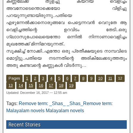
കണ്ണിലേക്ക് തുളച്ചു കയറിയ വെളിച്ചം
അവനോടെന്തൊക്കെയോ വിളിച്ചു
പറയുന്നുണ്ടായിരുന്നു..പതിയെ
എഴുന്നേൽക്കാനൊരുങ്ങവേ പെട്ടെന്നവൻ വെറുതേ ആ
വെളിച്ചത്തിന്റെ ഉറവിടം തേടി..ഒരു
ഗ്ലാാസുപോലെയെന്തോ ഒന്നിൽ നിന്നാണാവെളിച്ചം
മുഖത്തേക്ക് മിന്നിമറയുന്നത്..
സൂക്ഷിച്ച് നോക്കി..എന്തോ ഒരു പ്രതീക്ഷയുടെ നാമ്പവിടെ
മൊട്ടിട്ടു..പതിയെ നടന്നതിന്റെ അരികിലേക്കടുത്തതും
അതു കണ്ടവന്റെ കണ്ണുകൾ വിടർന്നു…
Pages
1
2
3
4
5
6
7
8
9
10
11
12
13
14
15
16
17
18
19
Updated: December 16, 2017 — 12:55 am
Tags:
Remove term: _Shas_ _Shas_Remove term:
Malayalam novels Malayalam novels
Recent Stories