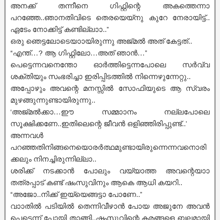
അനക്ക് തന്നീനെ ഗിഫ്റ്റിന്റെ അകത്തെന്നാ
പറഞ്ഞേ..ഞാനതിവിടെ തെരയെയ്നു കുറേ നേരായിട്ട്..
ഏടേം നോക്കിട്ട് കണ്ടില്ലാാ..”
ഒരു ഞെട്ടലോടെയാായിരുന്നു അജ്മൽ അത് കേട്ടത്..
“എന്ത്…? ആ ഗിഫ്റ്റിലോ…അത് ഞാൻ…”
പെട്ടെന്നവനെന്തോ ഓർത്തിട്ടെന്നപോലെ സർവ്വ
ശക്തിയും സംഭരിച്ചാ ഇരിപ്പിടത്തിൽ നിന്നെഴുന്നേറ്റു..
അപ്പോഴും അവന്റെ മനസ്സിൽ സോഫിയുടെ ആ സ്വരം
മുഴങ്ങുന്നുണ്ടായിരുന്നു..
‘അജ്മൽക്കാ…ഈ സമ്മാാനം നല്ലപോലെ
സൂക്ഷിക്കണേ..ഇതിലെന്റെ ജീവൻ ഒളിഞ്ഞിരിപ്പുണ്ട്..’
അന്നവൾ
പറഞ്ഞതിനിങ്ങനെയൊരർത്ഥമുണ്ടായിരുന്നെന്നവനൊരി
ക്കലും നിനച്ചിരുന്നില്ലാ..
ശരിക്ക് നടക്കാൻ പോലും വയ്യാത്ത അവന്റെയാാ
തത്രപ്പാട് കണ്ട് ഷംസുവിനും ആകെ ആധി കയറി..
“അജോ..നിക്ക് ഇയ്യെങ്ങട്ടാ പോണേ..”
വാാതിൽ പടിയിൽ തെന്നിവീഴാൻ പോയ അജുനേ അവൻ
പെട്ടെന്ന് പോയി താങ്ങി..ഷംസുവിന്റെ കരങ്ങളെ ബലമായി