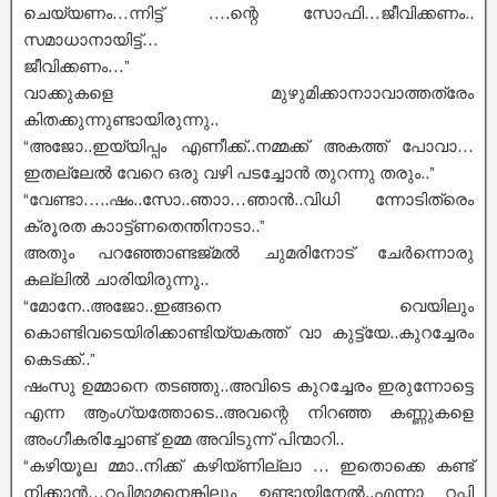
ചെയ്യണം…ന്നിട്ട് ….ന്റെ സോഫി…ജീവിക്കണം..
സമാധാനായിട്ട്…
ജീവിക്കണം…”
വാക്കുകളെ മുഴുമിക്കാനാാവാത്തത്രേം
കിതക്കുന്നുണ്ടായിരുന്നു..
“അജോ..ഇയ്യിപ്പം എണീക്ക്..നമ്മക്ക് അകത്ത് പോവാ…
ഇതല്ലേൽ വേറെ ഒരു വഴി പടച്ചോൻ തുറന്നു തരും..”
“വേണ്ടാ…..ഷം..സോ..ഞാാ…ഞാൻ..വിധി ന്നോടിത്രെം
ക്രൂരത കാാട്ട്ണതെന്തിനാടാ..”
അതും പറഞ്ഞോണ്ടജ്മൽ ചുമരിനോട് ചേർന്നൊരു
കല്ലിൽ ചാരിയിരുന്നു..
“മോനേ..അജോ..ഇങ്ങനെ വെയിലും
കൊണ്ടിവടെയിരിക്കാണ്ടിയ്യകത്ത് വാ കുട്ട്യേ..കുറച്ചേരം
കെടക്ക്..”
ഷംസു ഉമ്മാനെ തടഞ്ഞു..അവിടെ കുറച്ചേരം ഇരുന്നോട്ടെ
എന്ന ആംഗ്യത്തോടെ..അവന്റെ നിറഞ്ഞ കണ്ണുകളെ
അംഗീകരിച്ചോണ്ട് ഉമ്മ അവിടുന്ന് പിന്മാറി..
“കഴിയൂല മ്മാ..നിക്ക് കഴിയ്ണില്ലാ … ഇതൊക്കെ കണ്ട്
നിക്കാൻ…റപ്പിമാമനെങ്കിലും ഉണ്ടായിനേൽ..എന്നാ റപ്പി