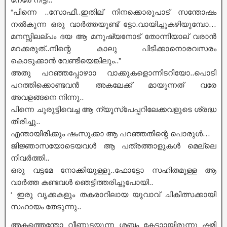
“പിന്നെ ..സോഫീ..ഇതില് നിനക്കൊരുപാട് സന്തോഷം
നൽകുന്ന ഒരു വാർത്തയുണ്ട് ട്ടോ.വായിച്ചുകഴിയുമ്പോ…
മനസ്സിലല്പം ദയ ആ മനുഷ്യനോട് തോന്നിയാല് വരാൻ
മറക്കരുത്..നിന്റെ കാലു പിടിക്കാനൊരവസരം
കൊടുക്കാൻ വേണ്ടിയെങ്കിലും..”
അതു പറഞ്ഞപ്പോഴാാ വാക്കുകളൊന്നിടറിയോ..പൊടി
പറത്തിക്കൊണ്ടവൻ അകലേക്ക് മായുന്നത് വരേ
അവളങ്ങനെ നിന്നു..
പിന്നെ ചുരുട്ടിവെച്ച ആ ന്യൂസ്പേപ്പറിലേക്കവളുടെ ശ്രദ്ധ
തിരിച്ചു..
എന്തായിരിക്കും ഷംസുക്കാ ആ പറഞ്ഞതിന്റെ പൊരുൾ…
ജിജ്ഞാസയോടെയവൾ ആ പത്രത്താളുകൾ മെല്ലെ
നിവർത്തി..
ഒരു വട്ടമേ നോക്കിയുള്ളു..ഫോട്ടോ സഹിതമുള്ള ആ
വാർത്ത കണ്ടവൾ ഞെട്ടിത്തരിച്ചുപോയി..
‘ ഇരു വൃക്കകളും തകരാറിലായ യുവാവ് ചികിത്സക്കായി
സഹായം തേടുന്നു..
അകത്തെന്തോ വീണുടയുന്ന ശബ്ദം കേട്ടാായിരുന്നു ഷമി