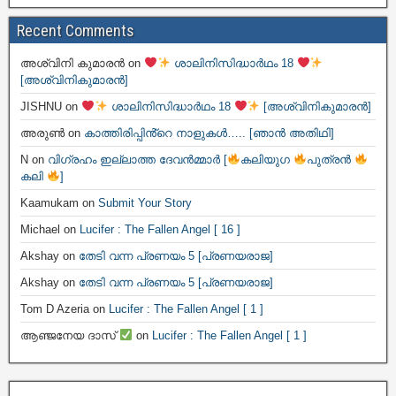
Recent Comments
അശ്വിനി കുമാരൻ
on
ശാലിനിസിദ്ധാർഥം 18
[അശ്വിനികുമാരൻ]
JISHNU
on
ശാലിനിസിദ്ധാർഥം 18
[അശ്വിനികുമാരൻ]
അരുൺ
on
കാത്തിരിപ്പിൻ്റെ നാളുകൾ….. [ഞാൻ അതിഥി]
N
on
വിഗ്രഹം ഇല്ലാത്ത ദേവൻമ്മാർ [
കലിയുഗ
പുത്രൻ
കലി
]
Kaamukam
on
Submit Your Story
Michael
on
Lucifer : The Fallen Angel [ 16 ]
Akshay
on
തേടി വന്ന പ്രണയം 5 [പ്രണയരാജ]
Akshay
on
തേടി വന്ന പ്രണയം 5 [പ്രണയരാജ]
Tom D Azeria
on
Lucifer : The Fallen Angel [ 1 ]
ആഞ്ജനേയ ദാസ്
on
Lucifer : The Fallen Angel [ 1 ]