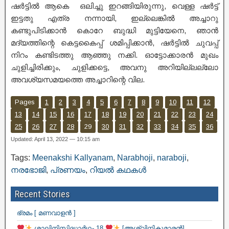
ഷർട്ടിൽ ആകെ ഒലിച്ചു ഇറങ്ങിയിരുന്നു, വെള്ള ഷർട്ട്
ഇട്ടതു എത്ര നന്നായി, ഇല്ലെങ്കിൽ അച്ചാറു
കണ്ടുപിടിക്കാൻ കൊറേ ബുദ്ധി മുട്ടിയേനെ, ഞാൻ
മദ്യത്തിന്റെ കെട്ടകൈപ്പ് ശമിപ്പിക്കാൻ, ഷർട്ടിൽ ചുവപ്പ്
നിറം കണ്ടിടത്തു ആഞ്ഞു നക്കി. ഓട്ടോക്കാരൻ മുഖം
ചുളിച്ചിരിക്കും, ചുളിക്കട്ടെ, അവനു അറിയില്ലല്ലോ
അവശ്യസമയത്തെ അച്ചാറിന്റെ വില.
Pages
1
2
3
4
5
6
7
8
9
10
11
12
13
14
15
16
17
18
19
20
21
22
23
24
25
26
27
28
29
30
31
32
33
34
35
36
Updated: April 13, 2022 — 10:15 am
Tags:
Meenakshi Kallyanam
,
Narabhoji
,
naraboji
,
നരഭോജി
,
പ്രണയം
,
റിയൽ കഥകൾ
Recent Stories
ഭ്രമം [ മണവാളൻ ]
ശാലിനിസിദ്ധാർഥം 18
[അശ്വിനികുമാരൻ]