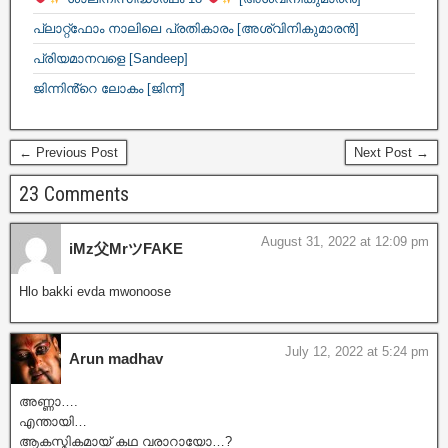
പ്ലാറ്റ്ഫോം നാലിലെ പ്രതികാരം [അശ്വിനികുമാരൻ]
പ്രിയമാനവളെ [Sandeep]
ജിന്നിൻ്റെ ലോകം [ജിന്ന്]
← Previous Post
Next Post →
23 Comments
August 31, 2022 at 12:09 pm
iMz父MrツFAKE
Hlo bakki evda mwonoose
July 12, 2022 at 5:24 pm
Arun madhav
അണ്ണാ….
എന്തായി…
ആകസ്മികമായ് കഥ വരാറായോ…?