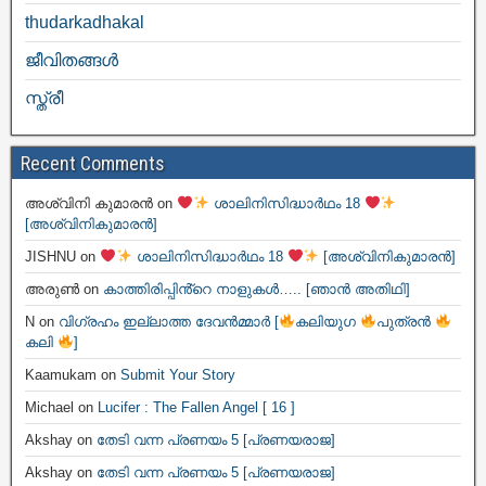
thudarkadhakal
ജീവിതങ്ങള്‍
സ്ത്രീ
Recent Comments
അശ്വിനി കുമാരൻ
on
ശാലിനിസിദ്ധാർഥം 18
[അശ്വിനികുമാരൻ]
JISHNU
on
ശാലിനിസിദ്ധാർഥം 18
[അശ്വിനികുമാരൻ]
അരുൺ
on
കാത്തിരിപ്പിൻ്റെ നാളുകൾ….. [ഞാൻ അതിഥി]
N
on
വിഗ്രഹം ഇല്ലാത്ത ദേവൻമ്മാർ [
കലിയുഗ
പുത്രൻ
കലി
]
Kaamukam
on
Submit Your Story
Michael
on
Lucifer : The Fallen Angel [ 16 ]
Akshay
on
തേടി വന്ന പ്രണയം 5 [പ്രണയരാജ]
Akshay
on
തേടി വന്ന പ്രണയം 5 [പ്രണയരാജ]