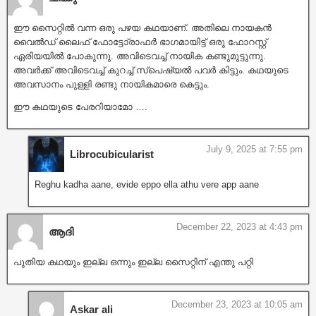
ഈ സൈറ്റിൽ വന്ന ഒരു പഴയ കഥയാണ്. അതിലെ നായകൻ
വൈൽഡ് ലൈഫ് ഫോട്ടോ്രാഫർ ഭാഗമായിട്ട് ഒരു ഫോറസ്റ്റ്
ഏരിയയിൽ പോകുന്നു. അവിടെവച്ച് നായിക കണ്ടുമുട്ടുന്നു.
അവർക്ക് അവിടെവച്ച് കുറച്ച് സ്പെഷ്യൽ പവർ കിട്ടും. കഥയുടെ
അവസാനം പുള്ളി രണ്ടു നായികമാരെ കെട്ടും.
ഈ കഥയുടെ പേരറിയാമോ ….
July 9, 2025 at 7:55 pm
Librocubicularist
Reghu kadha aane, evide eppo ella athu vere app aane
December 22, 2023 at 4:43 pm
ആദി
പുതിയ കഥയും ഇല്ല ഒന്നും ഇല്ല സൈറ്റിന് എന്തു പറ്റി
December 23, 2023 at 10:05 am
Askar ali