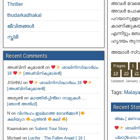
അവൾ വേണ്ടെ
Thriller
അവൾ പോകട
thudarkadhakal
പറയാനുള്ളത
കാണിക്കുക
ജീവിതങ്ങള്‍
എന്നിട്ടും 
സ്ത്രീ
ഹൃദയം തുറന്
അയാൾ സ്വയം
Recent Comments
Pages
1
അശ്വിനി കുമാരൻ
on
ശാലിനിസിദ്ധാർഥം
18
[അശ്വിനികുമാരൻ]
19
20
21
Updated: January 
JISHNU
on
ശാലിനിസിദ്ധാർഥം 18
[അശ്വിനികുമാരൻ]
Tags:
Malaya
അരുൺ
on
കാത്തിരിപ്പിൻ്റെ നാളുകൾ…..
[ഞാൻ അതിഥി]
Recent Stor
N
on
വിഗ്രഹം ഇല്ലാത്ത ദേവൻമ്മാർ [
ഭ്രമം [ മണവ
കലിയുഗ
പുത്രൻ
കലി
]
ശാലിനി
Kaamukam
on
Submit Your Story
പ്ലാറ്റ്ഫോം
Michael
on
Lucifer : The Fallen Angel [ 16 ]