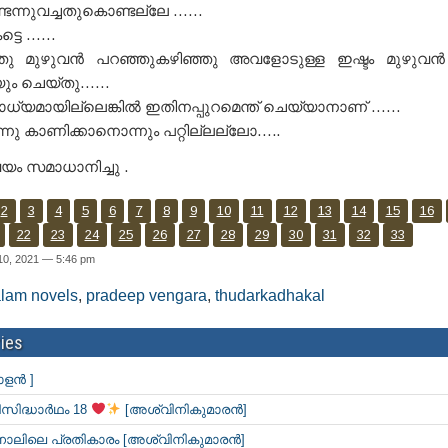
ന്നുവച്ചതുകൊണ്ടല്ലേ ……
്ടെ ……
ു മുഴുവൻ പറഞ്ഞുകഴിഞ്ഞു അവളോടുള്ള ഇഷ്ടം മുഴുവൻ പ്ര
യും ചെയ്തു……
ബോധ്യമായില്ലെങ്കിൽ ഇതിനപ്പുറമെന്ത് ചെയ്യാനാണ് ……
നു കാണിക്കാനൊന്നും പറ്റില്ലല്ലോ…..
 സമാധാനിച്ചു .
2
3
4
5
6
7
8
9
10
11
12
13
14
15
16
22
23
24
25
26
27
28
29
30
31
32
33
10, 2021 — 5:46 pm
lam novels
,
pradeep vengara
,
thudarkadhakal
ies
ാളൻ ]
സിദ്ധാർഥം 18
[അശ്വിനികുമാരൻ]
 നാലിലെ പ്രതികാരം [അശ്വിനികുമാരൻ]