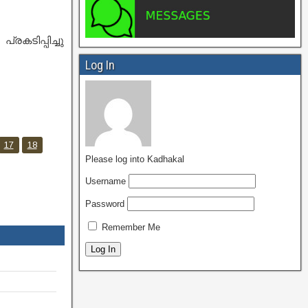
കടിപ്പിച്ചു
Log In
17
18
Please log into Kadhakal
Username
Password
Remember Me