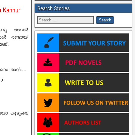
Search Stories
a Kannur
ൊണ്ടു അവൾ
കരൾ രണ്ടായി
ത് .
മാണോ താൻ….
.!
്യയോ കുടുംബ