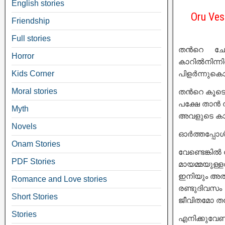
English stories
Oru Ves
Friendship
Full stories
തൻറെ ചോദ
Horror
കാറിൽനിന്ന
Kids Corner
പിളർന്നുകൊ
Moral stories
തൻറെ കൂടെ വ
പക്ഷേ താൻ 
Myth
അവളുടെ കാഴ
Novels
ഓർത്തപ്പോൾ 
Onam Stories
വേണ്ടെങ്കിൽ
PDF Stories
മായമ്മയുള്ള
ഇനിയും അതു
Romance and Love stories
രണ്ടുദിവസം
Short Stories
ജീവിതമോ തൻ
Stories
എനിക്കുവേണ