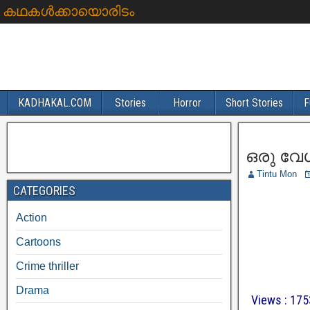
കഥകൾക്കായൊരിടം
KADHAKAL.COM
Stories
Horror
Short Stories
F
ഒരു വേ
Tintu Mon
CATEGORIES
Action
Cartoons
Crime thriller
Drama
Views : 17