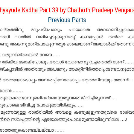
hyayude Kadha Part 39 by Chathoth Pradeep Vengar
Previous Parts
്യത്തിനു മറുപടിപോലും പറയാതെ അവഗണിച്ചുക
ിറങ്ങി വാതിൽ വലിച്ചെടുക്കുന്നതു് കണ്ടപ്പോൾ തൻറെ 
ണ്ടു അകന്നുമാറിപോകുന്നതുപോലെയാണ് അയാൾക്ക് തോന്നിയ
രുന്നില്ലെങ്കിൽ വേണ്ട …..
നൽകിയ ജോലിപോലും അവൾ വേണ്ടെന്നു വച്ചതെന്തിനാണ് ……
്ചപ്പാടിൽ അത്രയും അധമനും അകറ്റിനിർത്തപ്പെടേണ്ടവനു
അമ്മയോടൊപ്പം അമ്പരപ്പിനോടൊപ്പം ആത്മനിന്ദയും തോന്നി….
 വേണ്ട …….
തുകൊണ്ടൊന്നുമല്ലല്ലോ ഇതുവരെ ജീവിച്ചിരുന്നത്…..
പോലെ ജീവിച്ചു പോകുമായിരിക്കും……
 മുന്നേയുള്ള രാത്രിയിൽ അവളെ കണ്ടുമുട്ടുന്നതുവരെ ഭാര
റെ സ്വപ്നത്തിന്റെ ഏഴയലത്തുപോലുമുണ്ടായിരുന്നില്ല ….!
്ടാത്തതുകൊണ്ടല്ലല്ലോ ……