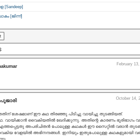
 [Sandeep]
ോകം [ജിന്ന്]
t
s
February 13,
akumar
October 14, 
പൂജാരി
ന് ശേഷമാണ് ഈ കഥ തിരഞ്ഞു പിടിച്ചു വായിച്ചു തുടങ്ങിയത്.
. വായിക്കാൻ വൈകിയതിൽ ഖേദിക്കുന്നു. അതിന്റെ കാരണം ഭൂരിഭാഗം വ
ത്തപ്പെട്ടതു അപരിചിതൻ പോലുള്ള കഥകൾ ഈ സൈറ്റിൽ വരാൻ തുടങ്
കിയ വേളയിൽ അഭിനന്ദങ്ങൾ. ഇനിയും ഇതുപോലുള്ള കഥകളുമായി വര
്നു.