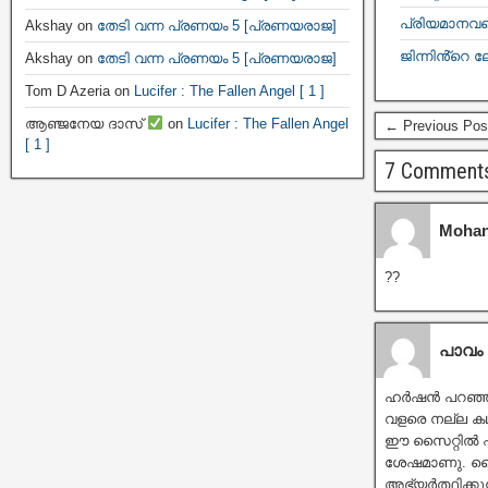
പ്രിയമാനവളെ
Akshay
on
തേടി വന്ന പ്രണയം 5 [പ്രണയരാജ]
ജിന്നിൻ്റെ ല
Akshay
on
തേടി വന്ന പ്രണയം 5 [പ്രണയരാജ]
Tom D Azeria
on
Lucifer : The Fallen Angel [ 1 ]
ആഞ്ജനേയ ദാസ്
on
Lucifer : The Fallen Angel
← Previous Pos
[ 1 ]
7 Comment
Mohan
??
പാവം 
ഹർഷൻ പറഞ്ഞതി
വളരെ നല്ല കഥ
ഈ സൈറ്റിൽ എ
ശേഷമാണു. വൈ
അഭ്യർത്ഥിക്കുന