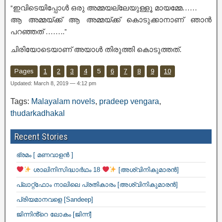
“ഇവിടെയിപ്പോൾ ഒരു അമ്മയല്ലേയുള്ളൂ മായമ്മേ……
ആ അമ്മയ്ക്ക് ആ അമ്മയ്ക്ക് കൊടുക്കാനാണ് ഞാൻ
പറഞ്ഞത് ……..”
ചിരിയോടെയാണ് അയാൾ തിരുത്തി കൊടുത്തത്.
Pages
1
2
3
4
5
6
7
8
9
10
Updated: March 8, 2019 — 4:12 pm
Tags:
Malayalam novels
,
pradeep vengara
,
thudarkadhakal
Recent Stories
ഭ്രമം [ മണവാളൻ ]
ശാലിനിസിദ്ധാർഥം 18
[അശ്വിനികുമാരൻ]
പ്ലാറ്റ്ഫോം നാലിലെ പ്രതികാരം [അശ്വിനികുമാരൻ]
പ്രിയമാനവളെ [Sandeep]
ജിന്നിൻ്റെ ലോകം [ജിന്ന്]