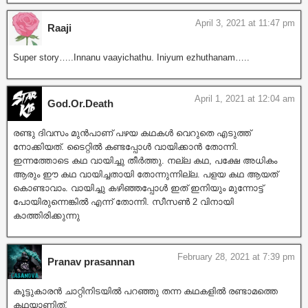
April 3, 2021 at 11:47 pm
Raaji
Super story…..Innanu vaayichathu. Iniyum ezhuthanam…..
April 1, 2021 at 12:04 am
God.Or.Death
രണ്ടു ദിവസം മുൻപാണ് പഴയ കഥകൾ വെറുതെ എടുത്ത്
നോക്കിയത്. ടൈറ്റിൽ കണ്ടപ്പോൾ വായിക്കാൻ തോന്നി.
ഇന്നത്തോടെ കഥ വായിച്ചു തീർത്തു. നല്ല കഥ, പക്ഷേ അധികം
ആരും ഈ കഥ വായിച്ചതായി തോന്നുന്നില്ല. പളയ കഥ ആയത്
കൊണ്ടാവാം. വായിച്ചു കഴിഞ്ഞപ്പോൾ ഇത് ഇനിയും മുന്നോട്ട്
പോയിരുന്നെങ്കിൽ എന്ന് തോന്നി. സീസൺ 2 വിനായി
കാത്തിരിക്കുന്നു
February 28, 2021 at 7:39 pm
Pranav prasannan
കൂട്ടുകാരൻ ചാറ്റിനിടയിൽ പറഞ്ഞു തന്ന കഥകളിൽ രണ്ടാമത്തെ
കഥയാണിത്.