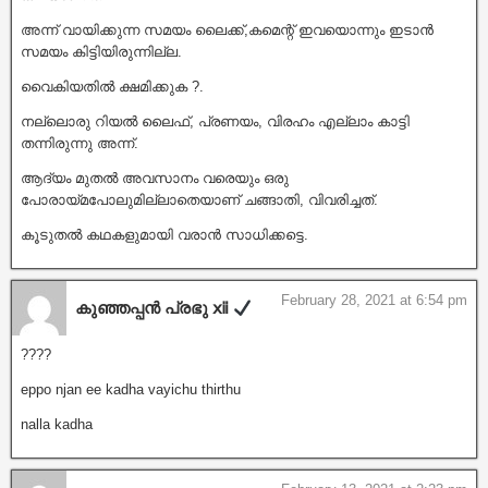
അന്ന് വായിക്കുന്ന സമയം ലൈക്ക്,കമെന്റ് ഇവയൊന്നും ഇടാൻ
സമയം കിട്ടിയിരുന്നില്ല.
വൈകിയതിൽ ക്ഷമിക്കുക ?.
നല്ലൊരു റിയൽ ലൈഫ്, പ്രണയം, വിരഹം എല്ലാം കാട്ടി
തന്നിരുന്നു അന്ന്.
ആദ്യം മുതൽ അവസാനം വരെയും ഒരു
പോരായ്മപോലുമില്ലാതെയാണ് ചങ്ങാതി, വിവരിച്ചത്.
കൂടുതൽ കഥകളുമായി വരാൻ സാധിക്കട്ടെ.
February 28, 2021 at 6:54 pm
കുഞ്ഞപ്പന്‍ പ്രഭു ⅻ
????
eppo njan ee kadha vayichu thirthu
nalla kadha