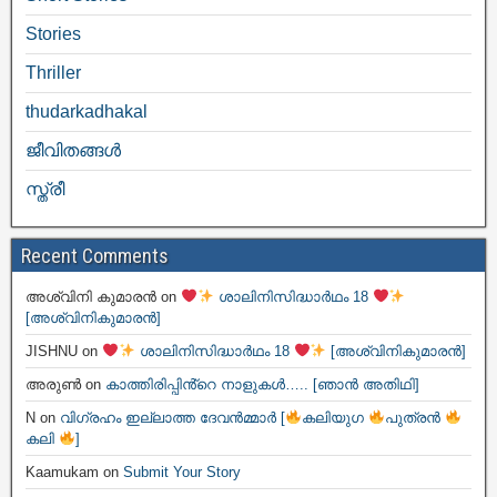
Stories
Thriller
thudarkadhakal
ജീവിതങ്ങള്‍
സ്ത്രീ
Recent Comments
അശ്വിനി കുമാരൻ
on
ശാലിനിസിദ്ധാർഥം 18
[അശ്വിനികുമാരൻ]
JISHNU
on
ശാലിനിസിദ്ധാർഥം 18
[അശ്വിനികുമാരൻ]
അരുൺ
on
കാത്തിരിപ്പിൻ്റെ നാളുകൾ….. [ഞാൻ അതിഥി]
N
on
വിഗ്രഹം ഇല്ലാത്ത ദേവൻമ്മാർ [
കലിയുഗ
പുത്രൻ
കലി
]
Kaamukam
on
Submit Your Story