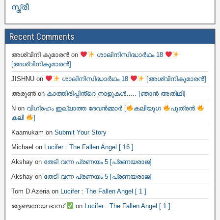
സ്ത്രീ
Recent Comments
അശ്വിനി കുമാരൻ
on
ശാലിനിസിദ്ധാർഥം 18
[അശ്വിനികുമാരൻ]
JISHNU
on
ശാലിനിസിദ്ധാർഥം 18
[അശ്വിനികുമാരൻ]
അരുൺ
on
കാത്തിരിപ്പിൻ്റെ നാളുകൾ….. [ഞാൻ അതിഥി]
N
on
വിഗ്രഹം ഇല്ലാത്ത ദേവൻമ്മാർ [
കലിയുഗ
പുത്രൻ
കലി
]
Kaamukam
on
Submit Your Story
Michael
on
Lucifer : The Fallen Angel [ 16 ]
Akshay
on
തേടി വന്ന പ്രണയം 5 [പ്രണയരാജ]
Akshay
on
തേടി വന്ന പ്രണയം 5 [പ്രണയരാജ]
Tom D Azeria
on
Lucifer : The Fallen Angel [ 1 ]
ആഞ്ജനേയ ദാസ്
on
Lucifer : The Fallen Angel [ 1 ]