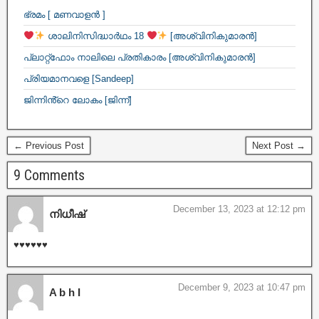
ഭ്രമം [ മണവാളൻ ]
ശാലിനിസിദ്ധാർഥം 18
[അശ്വിനികുമാരൻ]
പ്ലാറ്റ്ഫോം നാലിലെ പ്രതികാരം [അശ്വിനികുമാരൻ]
പ്രിയമാനവളെ [Sandeep]
ജിന്നിൻ്റെ ലോകം [ജിന്ന്]
← Previous Post
Next Post →
9 Comments
December 13, 2023 at 12:12 pm
നിധീഷ്
♥️♥️♥️♥️♥️♥️
December 9, 2023 at 10:47 pm
A b h I