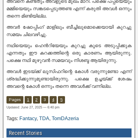
അവനെ കണ്ടതും അവളുടെ മുഖം മാറി. പക്ഷെ പപ്പയെയും
മമ്മിയെയും സങ്കടപ്പെടുത്തണ്ട എന്ന് കരുതി അവൾ ഒന്നും
തന്നെ മിണ്ടിയില്ല.
അവർ ഷോപ്പിംഗ് മാളിലും ബീച്ചിലുമൊക്കെയായി കുറച്ചു
സമയം ചിലവഴിച്ചു.
നഥിയെയും ഹെൻറിയേയും കുറച്ചു കൂടെ അടുപ്പിക്കുക
എന്നതും ഈ കറക്കത്തിന്റെ ഒരു കാരണം ആയിരുന്നു.
പക്ഷെ നഥി മുഴുവൻ സമയവും നിശബ്ദ ആയിരുന്നു.
അവൾ ഇടയ്ക്ക് ലൂസിഫറിന്റെ കോൾ വരുന്നുണ്ടോ എന്ന്
ശ്രദ്ധിക്കുന്നുമുണ്ടായിരുന്നു. പക്ഷെ ഉച്ചയ്ക്ക് ശേഷം
അവന്റെ കോൾ ഒന്നും തന്നെ അവൾക്ക് വന്നില്ല.
Pages
1
2
3
4
5
Updated: June 27, 2025 — 6:40 pm
Tags:
Fantacy
,
TDA
,
TomDAzeria
Recent Stories