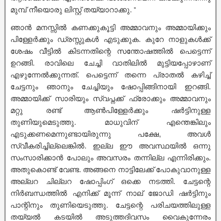
മുമ്പ് നീയൊരു ലിസ്റ്റ് തയ്യാറാക്കു. ”
ഞാൻ മനസ്സിൽ കണക്കുകൂട്ടി അമ്മാവനും അമ്മായിക്കും
പിള്ളേർക്കും ഡ്രസ്സുകൾ എടുക്കുക. കുറേ നാളുകൾക്ക്
ശേഷം വീട്ടിൽ കിടന്നതിന്റെ സന്തോഷത്തിൽ പെട്ടെന്ന്
ഉറങ്ങി. രാവിലെ ചേച്ചി വാതിലിൽ മുട്ടിയപ്പോഴാണ്
എഴുന്നേൽക്കുന്നത്. പെട്ടെന്ന് തന്നെ പ്രാതൽ കഴിച്ച്
ചേട്ടനും ഞാനും ചേച്ചിയും ഷോപ്പിങ്ങിനായി ഇറങ്ങി.
അമ്മായിക്ക് സാരിയും സ്വപ്നക്ക് ഫ്രോക്കും അമ്മാവനും
മറ്റു രണ്ട് ആൺപിള്ളേർക്കും ഷർട്ടിനുള്ള
തുണിയുമെടുത്തു. മാധുവിന് എന്തെങ്കിലും
എടുക്കണമെന്നുണ്ടായിരുന്നു പക്ഷേ, അവൾ
സ്വീകരിച്ചില്ലെങ്കിൽ. ഇല്ല ഈ അവസ്ഥയിൽ ഒന്നു
സംസാരിക്കാൻ പോലും അവസരം തന്നില്ല എന്നിരിക്കും.
അതുകൊണ്ട് വേണ്ട. അങ്ങനെ നാട്ടിലേക്ക് പോകുവാനുള്ള
അല്ലറ ചില്ലറ ഷോപ്പിംഗ് ഒക്കെ നടത്തി. ചേട്ടന്റെ
നിർബന്ധത്തിൽ എനിക്ക് മൂന്ന് നാല് ജോഡി ഷർട്ടിനും
പാന്റിനും തുണിയെടുത്തു. ചേട്ടന്റെ പരിചയത്തിലുള്ള
തയ്യൽ കടയിൽ അടുത്തദിവസം വൈകുന്നേരം