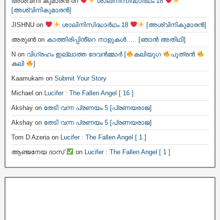
അശ്വിനി കുമാരൻ
on
ശാലിനിസിദ്ധാർഥം 18
[അശ്വിനികുമാരൻ]
JISHNU
on
ശാലിനിസിദ്ധാർഥം 18
[അശ്വിനികുമാരൻ]
അരുൺ
on
കാത്തിരിപ്പിൻ്റെ നാളുകൾ….. [ഞാൻ അതിഥി]
N
on
വിഗ്രഹം ഇല്ലാത്ത ദേവൻമ്മാർ [
കലിയുഗ
പുത്രൻ
കലി
]
Kaamukam
on
Submit Your Story
Michael
on
Lucifer : The Fallen Angel [ 16 ]
Akshay
on
തേടി വന്ന പ്രണയം 5 [പ്രണയരാജ]
Akshay
on
തേടി വന്ന പ്രണയം 5 [പ്രണയരാജ]
Tom D Azeria
on
Lucifer : The Fallen Angel [ 1 ]
ആഞ്ജനേയ ദാസ്
on
Lucifer : The Fallen Angel [ 1 ]