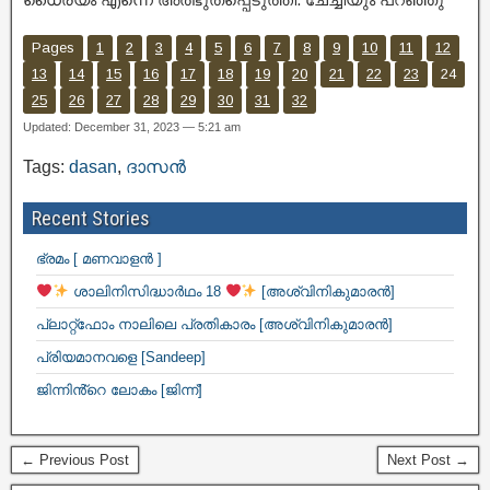
Pages
1
2
3
4
5
6
7
8
9
10
11
12
13
14
15
16
17
18
19
20
21
22
23
24
25
26
27
28
29
30
31
32
Updated: December 31, 2023 — 5:21 am
Tags:
dasan
,
ദാസൻ
Recent Stories
ഭ്രമം [ മണവാളൻ ]
ശാലിനിസിദ്ധാർഥം 18
[അശ്വിനികുമാരൻ]
പ്ലാറ്റ്ഫോം നാലിലെ പ്രതികാരം [അശ്വിനികുമാരൻ]
പ്രിയമാനവളെ [Sandeep]
ജിന്നിൻ്റെ ലോകം [ജിന്ന്]
← Previous Post
Next Post →