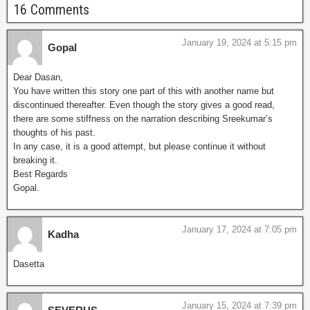
16 Comments
January 19, 2024 at 5:15 pm
Gopal
Dear Dasan,
You have written this story one part of this with another name but
discontinued thereafter. Even though the story gives a good read,
there are some stiffness on the narration describing Sreekumar’s
thoughts of his past.
In any case, it is a good attempt, but please continue it without
breaking it.
Best Regards
Gopal.
January 17, 2024 at 7:05 pm
Kadha
Dasetta
January 15, 2024 at 7:39 pm