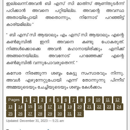
ഇല്ലെന്ന്.അവൻ ബി എസ് സി മാത്‍സ് ആണ്തുടർന്ന്
പഠിക്കാൻ അവനെ പറ്റിയില്ല. അവന്റെ അവസ്ഥ
അതായിപ്പോയി അതൊന്നും, നിന്നോട് പറഞ്ഞിട്ട്
കാര്യമില്ല ”
” ബി എസ് സി ആയാലും എം എസ് സി ആയാലും എന്റെ
കൺമുമ്പിൽ ഇനി അവനെ കണ്ടു പോകരുത്.
നിങ്ങൾക്കൊക്കെ അവൻ മഹാനായിരിക്കും എനിക്ക്
അങ്ങനെയില്ല. അവനോട് പറഞ്ഞേക്ക് എന്റെ
കൺമുമ്പിൽ വന്നുപോവരുതെന്ന്. ”
കസേര നിരങ്ങുന്ന ശബ്ദം കേട്ടു സംസാരവും നിന്നു.
അവൾ എഴുന്നേറ്റുപോയി എന്ന് തോന്നുന്നു പിന്നീട്
അമ്മയുടെയും ചേച്ചിയുടെയും ശബ്ദം കേൾക്കാം
Pages
1
2
3
4
5
6
7
8
9
10
11
12
13
14
15
16
17
18
19
20
21
22
23
24
25
26
27
28
29
30
31
32
Updated: December 31, 2023 — 5:21 am