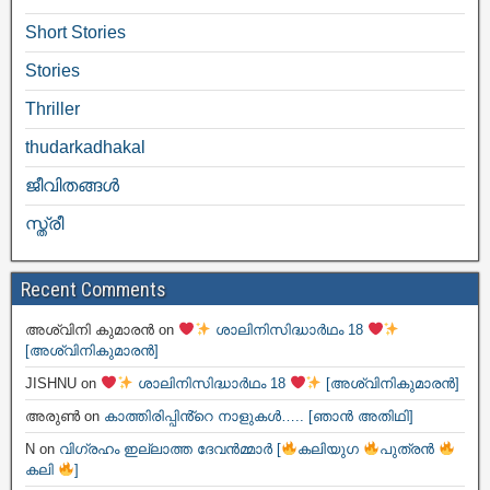
Short Stories
Stories
Thriller
thudarkadhakal
ജീവിതങ്ങള്‍
സ്ത്രീ
Recent Comments
അശ്വിനി കുമാരൻ
on
ശാലിനിസിദ്ധാർഥം 18
[അശ്വിനികുമാരൻ]
JISHNU
on
ശാലിനിസിദ്ധാർഥം 18
[അശ്വിനികുമാരൻ]
അരുൺ
on
കാത്തിരിപ്പിൻ്റെ നാളുകൾ….. [ഞാൻ അതിഥി]
N
on
വിഗ്രഹം ഇല്ലാത്ത ദേവൻമ്മാർ [
കലിയുഗ
പുത്രൻ
കലി
]