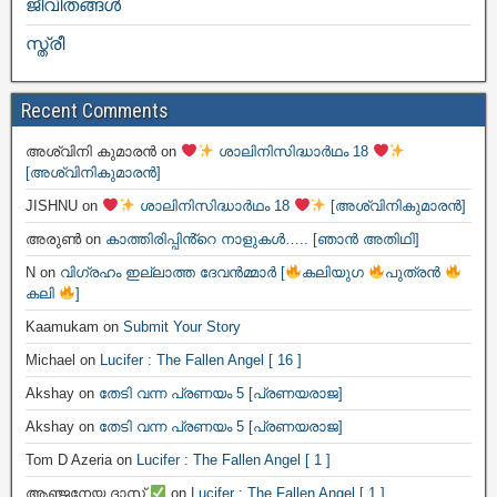
ജീവിതങ്ങള്‍
സ്ത്രീ
Recent Comments
അശ്വിനി കുമാരൻ
on
ശാലിനിസിദ്ധാർഥം 18
[അശ്വിനികുമാരൻ]
JISHNU
on
ശാലിനിസിദ്ധാർഥം 18
[അശ്വിനികുമാരൻ]
അരുൺ
on
കാത്തിരിപ്പിൻ്റെ നാളുകൾ….. [ഞാൻ അതിഥി]
N
on
വിഗ്രഹം ഇല്ലാത്ത ദേവൻമ്മാർ [
കലിയുഗ
പുത്രൻ
കലി
]
Kaamukam
on
Submit Your Story
Michael
on
Lucifer : The Fallen Angel [ 16 ]
Akshay
on
തേടി വന്ന പ്രണയം 5 [പ്രണയരാജ]
Akshay
on
തേടി വന്ന പ്രണയം 5 [പ്രണയരാജ]
Tom D Azeria
on
Lucifer : The Fallen Angel [ 1 ]
ആഞ്ജനേയ ദാസ്
on
Lucifer : The Fallen Angel [ 1 ]