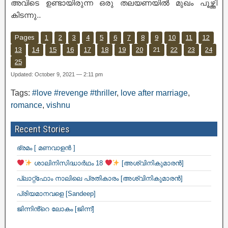
അവിടെ ഉണ്ടായിരുന്ന ഒരു തലയണയിൽ മുഖം പൂഴ്ത്തി
കിടന്നു..
Pages
1
2
3
4
5
6
7
8
9
10
11
12
13
14
15
16
17
18
19
20
21
22
23
24
25
Updated: October 9, 2021 — 2:11 pm
Tags:
#love #revenge #thriller
,
love after marriage
,
romance
,
vishnu
Recent Stories
ഭ്രമം [ മണവാളൻ ]
ശാലിനിസിദ്ധാർഥം 18
[അശ്വിനികുമാരൻ]
പ്ലാറ്റ്ഫോം നാലിലെ പ്രതികാരം [അശ്വിനികുമാരൻ]
പ്രിയമാനവളെ [Sandeep]
ജിന്നിൻ്റെ ലോകം [ജിന്ന്]