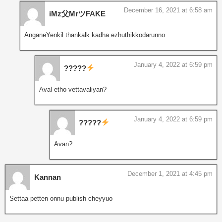
December 16, 2021 at 6:58 am
iMz父MrツFAKE
AnganeYenkil thankalk kadha ezhuthikkodarunno
January 4, 2022 at 6:59 pm
?????
Aval etho vettavaliyan?
January 4, 2022 at 6:59 pm
?????
Avan?
December 1, 2021 at 4:45 pm
Kannan
Settaa petten onnu publish cheyyuo