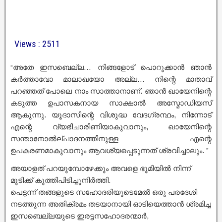
Views : 2511
“അതേ ഇസബെല്ല… നിങ്ങളോട് പൊറുക്കാൻ ഞാൻ
കർത്താവോ മാലാഖയോ അല്ല… നിന്റെ മാതാവ്
പറഞ്ഞത് പോലെ നാം സാത്താനാണ്‌. ഞാൻ ഖായേനിന്റെ
കടുത്ത ഉപാസകനായ സാക്ഷാൽ അസ്മോഡിയസ്
ആകുന്നു. യൂദാസിന്റെ വിശുദ്ധ വേദഗ്രന്ഥം, നിന്നോട്
എന്റെ വ്യഭിചാരിണിയാകുവാനും, ഖായേനിന്റെ
സന്താനോൽല്പാദനത്തിനുള്ള എന്റെ
ഉപകരണമാകുവാനും ആവശ്യപ്പെടുന്നത് ശ്രവിച്ചാലും. ”
അയാളത് പറയുമ്പോഴേക്കും അവളെ ഭൂമിയിൽ നിന്ന്
മുടിക്ക് കുത്തിപിടിച്ചുനിർത്തി.
പെട്ടന്ന് തങ്ങളുടെ സഹോദരിയുടെമേൽ ഒരു പരദേശി
നടത്തുന്ന അതിക്രമം തടയാനായി ഓടിയെത്താൻ ശ്രമിച്ച
ഇസബെല്ലയുടെ ഇരട്ടസഹോദരന്മാർ,