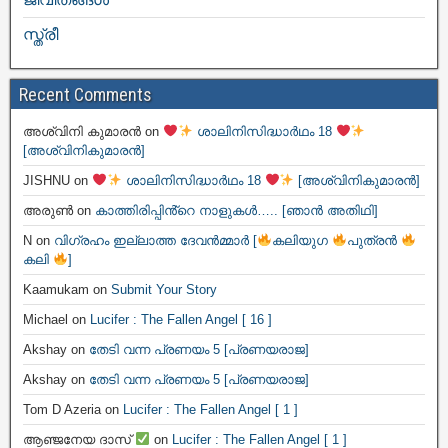
സ്ത്രീ
Recent Comments
അശ്വിനി കുമാരൻ
on
ശാലിനിസിദ്ധാർഥം 18
[അശ്വിനികുമാരൻ]
JISHNU
on
ശാലിനിസിദ്ധാർഥം 18
[അശ്വിനികുമാരൻ]
അരുൺ
on
കാത്തിരിപ്പിൻ്റെ നാളുകൾ….. [ഞാൻ അതിഥി]
N
on
വിഗ്രഹം ഇല്ലാത്ത ദേവൻമ്മാർ [
കലിയുഗ
പുത്രൻ
കലി
]
Kaamukam
on
Submit Your Story
Michael
on
Lucifer : The Fallen Angel [ 16 ]
Akshay
on
തേടി വന്ന പ്രണയം 5 [പ്രണയരാജ]
Akshay
on
തേടി വന്ന പ്രണയം 5 [പ്രണയരാജ]
Tom D Azeria
on
Lucifer : The Fallen Angel [ 1 ]
ആഞ്ജനേയ ദാസ്
on
Lucifer : The Fallen Angel [ 1 ]