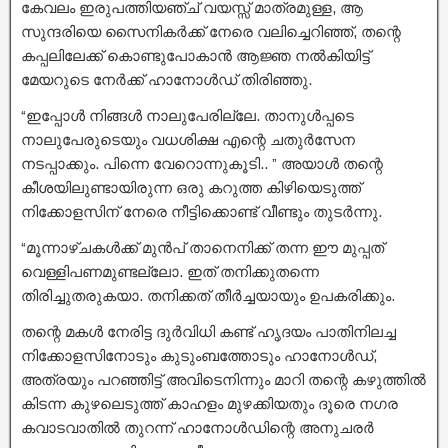
കേവലം ഇരുപത്തിയഞ്ച് വയസ്സ് മാത്രമുള്ള, ആ
സുന്ദരിയെ സൈനികർക്ക് നേരെ വലിച്ചെറിഞ്ഞ്, തന്റെ
കപ്പലിലേക്ക് കൊണ്ടുപോകാൻ ആജ്ഞ നൽകിയിട്ട്
മേയറുടെ നേർക്ക് ഹാനോൾഡ് തിരിഞ്ഞു.
“ഇപ്പോൾ നിങ്ങൾ നാലുപേരില്ലേ. താനുൾപ്പടെ
നാലുപേരുടെയും വധശിക്ഷ എന്റെ ചതുർസേന
നടപ്പാക്കും. പിന്നെ വേറൊന്നുകൂടി.. ” അയാൾ തന്റെ
കീശയിലുണ്ടായിരുന്ന ഒരു കറുത്ത കിഴിയെടുത്ത്
നിക്കോളസിന് നേരെ നീട്ടിക്കൊണ്ട് വീണ്ടും തുടർന്നു.
“മൂന്നാഴ്ചകൾക്ക് മുൻപ് താനെനിക്ക് തന്ന ഈ മുപ്പത്
വെള്ളിപണമുണ്ടല്ലോ. ഇത് തനിക്കുതന്നെ
തിരിച്ചുതരുകയാ. തനിക്കത് തീർച്ചയായും ഉപകരിക്കും.
തന്റെ മകൾ നേരിട്ട ദുർവിധി കണ്ട് ഹൃദയം പാതിനിലച്ച
നിക്കോളസിനോടും കുടുംബത്തോടും ഹാനോൾഡ്,
അത്രയും പറഞ്ഞിട്ട് അവിടെനിന്നും മാറി തന്റെ കഴുത്തിൽ
കിടന്ന കുഴലെടുത്ത് കാഹളം മുഴക്കിയതും ദൂരെ നഗര
കവാടവാതിൽ തുറന്ന് ഹാനോൾഡിന്റെ അനുചരർ