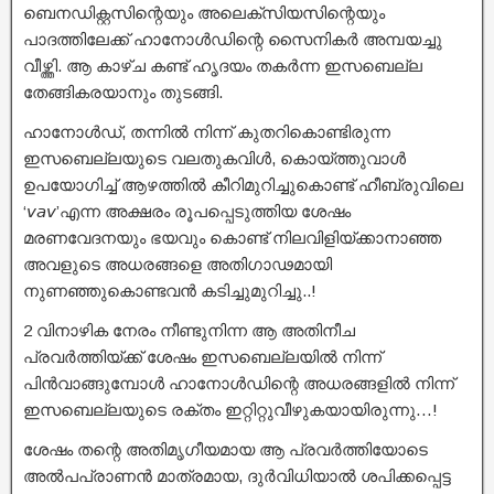
ബെനഡിക്റ്റസിന്റെയും അലെക്സിയസിന്റെയും
പാദത്തിലേക്ക് ഹാനോൾഡിന്റെ സൈനികർ അമ്പയച്ചു
വീഴ്ത്തി. ആ കാഴ്ച കണ്ട് ഹൃദയം തകർന്ന ഇസബെല്ല
തേങ്ങികരയാനും തുടങ്ങി.
ഹാനോൾഡ്, തന്നിൽ നിന്ന് കുതറികൊണ്ടിരുന്ന
ഇസബെല്ലയുടെ വലതുകവിൾ, കൊയ്ത്തുവാൾ
ഉപയോഗിച്ച് ആഴത്തിൽ കീറിമുറിച്ചുകൊണ്ട് ഹീബ്രുവിലെ
‘𝘷𝘢𝘷’എന്ന അക്ഷരം രൂപപ്പെടുത്തിയ ശേഷം
മരണവേദനയും ഭയവും കൊണ്ട് നിലവിളിയ്ക്കാനാഞ്ഞ
അവളുടെ അധരങ്ങളെ അതിഗാഢമായി
നുണഞ്ഞുകൊണ്ടവൻ കടിച്ചുമുറിച്ചു..!
2 വിനാഴിക നേരം നീണ്ടുനിന്ന ആ അതിനീച
പ്രവർത്തിയ്ക്ക് ശേഷം ഇസബെല്ലയിൽ നിന്ന്
പിൻവാങ്ങുമ്പോൾ ഹാനോൾഡിന്റെ അധരങ്ങളിൽ നിന്ന്
ഇസബെല്ലയുടെ രക്തം ഇറ്റിറ്റുവീഴുകയായിരുന്നു…!
ശേഷം തന്റെ അതിമൃഗീയമായ ആ പ്രവർത്തിയോടെ
അൽപപ്രാണൻ മാത്രമായ, ദുർവിധിയാൽ ശപിക്കപ്പെട്ട