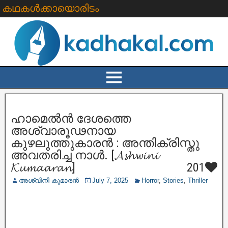
കഥകൾക്കായൊരിടം
ഹാമെൽൻ ദേശത്തെ
അശ്വാരൂഢനായ
കുഴലൂത്തുകാരൻ : അന്തിക്രിസ്തു
അവതരിച്ച നാൾ. [𝓐𝓼𝓱𝔀𝓲𝓷𝓲
𝓚𝓾𝓶𝓪𝓪𝓻𝓪𝓷]
201
അശ്വിനി കുമാരൻ
July 7, 2025
Horror
,
Stories
,
Thriller