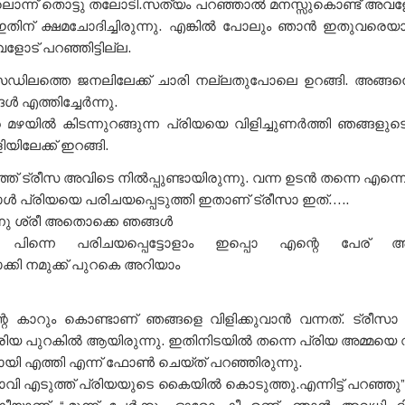
്ന് തൊട്ടു തലോടി.സത്യം പറഞ്ഞാൽ മനസ്സുകൊണ്ട് അവള
തിന് ക്ഷമചോദിച്ചിരുന്നു. എങ്കിൽ പോലും ഞാൻ ഇതുവരെയായിട്
ളോട് പറഞ്ഞിട്ടില്ല.
ിലത്തെ ജനലിലേക്ക് ചാരി നല്ലതുപോലെ ഉറങ്ങി. അങ്ങന
ൾ എത്തിച്ചേർന്നു.
മഴയിൽ കിടന്നുറങ്ങുന്ന പ്രിയയെ വിളിച്ചുണർത്തി ഞങ്ങള
യിലേക്ക് ഇറങ്ങി.
് ട്രീസ അവിടെ നിൽപ്പുണ്ടായിരുന്നു. വന്ന ഉടൻ തന്നെ എന്നെ കെട്
 പ്രിയയെ പരിചയപ്പെടുത്തി ഇതാണ് ട്രീസാ ഇത്…..
നു ശ്രീ അതൊക്കെ ഞങ്ങൾ
്ട് പിന്നെ പരിചയപ്പെട്ടോളാം ഇപ്പൊ എന്റെ പേര് അ
കി നമുക്ക്
പുറകെ
അറിയാം
റെ കാറും കൊണ്ടാണ് ഞങ്ങളെ വിളിക്കുവാൻ വന്നത്. ട്രീസാ
രിയ പുറകിൽ ആയിരുന്നു. ഇതിനിടയിൽ തന്നെ പ്രിയ അമ്മയെ വി
യി എത്തി എന്ന് ഫോൺ ചെയ്ത് പറഞ്ഞിരുന്നു.
ാവി എടുത്ത് പ്രിയയുടെ കൈയിൽ കൊടുത്തു.എന്നിട്ട് പറഞ്ഞു”