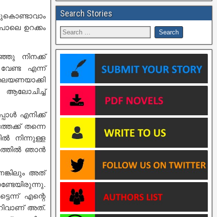
Search Stories
ുകൊണ്ടാവാം
ുപോലെ ഉറക്കം
്ഞു നിനക്ക്
േണ്ട എന്ന്
 തലയണയാക്കി
 ആലോചിച്ച്
പോൾ എനിക്ക്
തേക്ക് തന്നെ
ൽ നിന്നുള്ള
ിതത്തിൽ ഞാൻ
െങ്കിലും അത്
േയിരുന്നു.
െന്ന് എന്റെ
ുറിവാണ് അത്.