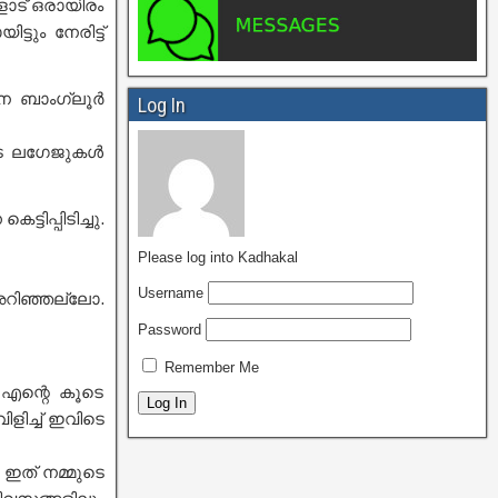
ോട് ഒരായിരം
ടും നേരിട്ട്
െ ബാംഗ്ലൂർ
Log In
ുടെ ലഗേജുകൾ
ടിപ്പിടിച്ചു.
Please log into Kadhakal
Username
റിഞ്ഞല്ലോ.
Password
Remember Me
 എന്റെ കൂടെ
ളിച്ച് ഇവിടെ
 ഇത് നമ്മുടെ