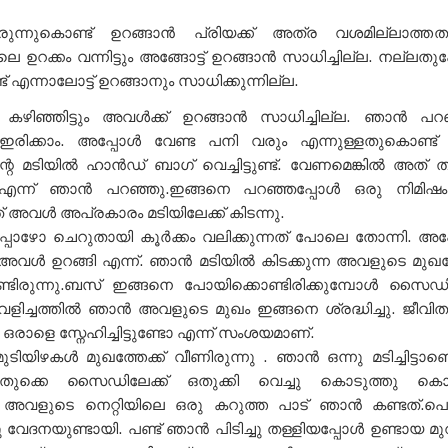
ുന്നുകൊണ്ട് ഉറങ്ങാൻ പ്രിയക്ക് അത്ര വശമില്ലാത്തത
ഉറക്കം വന്നിട്ടും അങ്ങോട്ട് ഉറങ്ങാൻ സാധിച്ചില്ല. നല്ലത
ട് എന്നാലോട്ട് ഉറങ്ങാനും സാധിക്കുന്നില്ല.
ം കഴിഞ്ഞിട്ടും അവൾക്ക് ഉറങ്ങാൻ സാധിച്ചില്ല. ഞാൻ പറഞ
ക്കാം. അപ്പോൾ വേണ്ട പനി വരും എന്നുള്ളതുകൊണ്ട് വ
റെ മടിയിൽ ഹാൻഡ് ബാഗ് വെച്ചിട്ടുണ്ട്. വേണമെങ്കിൽ അത്
 എന്ന് ഞാൻ പറഞ്ഞു.ഇങ്ങനെ പറഞ്ഞപ്പോൾ ഒരു നിമിഷം
 അവൾ അപ്രകാരം മടിയിലേക്ക് കിടന്നു.
ോഴോ ചെറുതായി കൂർക്കം വലിക്കുന്നത് പോലെ തോന്നി. അപ്
അവൾ ഉറങ്ങി എന്ന്. ഞാൻ മടിയിൽ കിടക്കുന്ന അവളുടെ മുഖത്
ണ്ടിരുന്നു.ബസ് ഇങ്ങനെ പോയിക്കൊണ്ടിരിക്കുമ്പോൾ സൈഡി
 വെളിച്ചത്തിൽ ഞാൻ അവളുടെ മുഖം ഇങ്ങനെ ശ്രദ്ധിച്ചു. ജീവ
രാളെ സ്നേഹിച്ചിട്ടുണ്ടോ എന്ന് സംശയമാണ്.
യിഴകൾ മുഖത്തേക്ക് വീണിരുന്നു . ഞാൻ ഒന്നു മടിച്ചിട്ടാണ
ുക്കെ സൈഡിലേക്ക് ഒതുക്കി വെച്ചു കൊടുത്തു കൊണ്ട
അവളുടെ നെറ്റിയിലെ ഒരു കറുത്ത പാട് ഞാൻ കണ്ടത്.പെട്ട
 വേദനയുണ്ടായി. പണ്ട് ഞാൻ പിടിച്ചു തള്ളിയപ്പോൾ ഉണ്ടായ മ