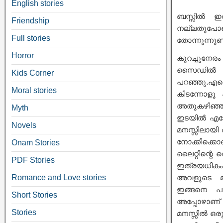
English stories
ബസ്സിൽ ഇര
Friendship
നല്ലതുപോലെ 
Full stories
തോന്നുന്നുണ്
Horror
കുറച്ചുനേര
സൈഡിൽ ഇരി
Kids Corner
പറഞ്ഞു.എന്
Moral stories
കിടന്നോളൂ
അതുകഴിഞ്ഞ്
Myth
ഇടയിൽ എപ്പ
Novels
മനസ്സിലായി 
നോക്കിക്കൊ
Onam Stories
ലൈറ്റിന്റെ
PDF Stories
ഇത്രയധികം ഒ
Romance and Love stories
അവളുടെ മുടി
ഇങ്ങനെ പത
Short Stories
അപ്പോഴാണ് 
Stories
മനസ്സിൽ ഒരു