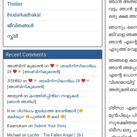
ഞാൻ അതിലൊന
Thriller
വട്ടം ഞാൻ ഇ
thudarkadhakal
ഒരു ക്ഷമ അവ
ജീവിതങ്ങള്‍
ഞാനും സൈഡ
മടിവാള ഞങ്ങ
സ്ത്രീ
ഞാൻ എന്റെ 
എടുത്ത് വെളി
Recent Comments
ഞങ്ങളെ കാത്ത
അശ്വിനി കുമാരൻ
on
ശാലിനിസിദ്ധാർഥം
ഞാൻ അപ്പോൾ
18
[അശ്വിനികുമാരൻ]
എന്റെ പൊന്
JISHNU
on
ശാലിനിസിദ്ധാർഥം 18
വിശദമായിട
[അശ്വിനികുമാരൻ]
അതുമതി.ബാക്
അരുൺ
on
കാത്തിരിപ്പിൻ്റെ നാളുകൾ…..
.
[ഞാൻ അതിഥി]
ട്രീസാ എന്
N
on
വിഗ്രഹം ഇല്ലാത്ത ദേവൻമ്മാർ [
മുൻപിലും പ്
കലിയുഗ
പുത്രൻ
കലി
]
സുരക്ഷിതയാ
Kaamukam
on
Submit Your Story
ട്രീസ ഒരു ച
Michael
on
Lucifer : The Fallen Angel [ 16 ]