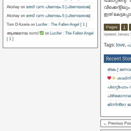
ഫ്ലാറ്റിന്
Akshay
on
തേടി വന്ന പ്രണയം 5 [പ്രണയരാജ]
വീക്കെന്റില
ഇത് കേട്ടപ്പ
Akshay
on
തേടി വന്ന പ്രണയം 5 [പ്രണയരാജ]
Tom D Azeria
on
Lucifer : The Fallen Angel [ 1 ]
Pages
1
ആഞ്ജനേയ ദാസ്
on
Lucifer : The Fallen Angel
Updated: January 
[ 1 ]
Tags:
love
,
പ
Recent Stor
ഭ്രമം [ മണവ
ശാലിനി
പ്ലാറ്റ്ഫോം
പ്രിയമാനവളെ
ജിന്നിൻ്റെ ല
← Previous Pos