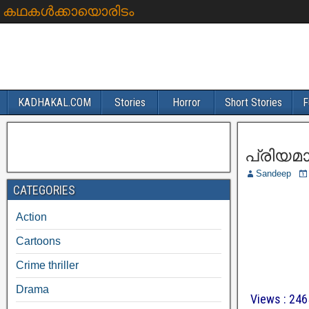
കഥകൾക്കായൊരിടം
KADHAKAL.COM
Stories
Horror
Short Stories
F
പ്രിയമാ
Sandeep
CATEGORIES
Action
Cartoons
Crime thriller
Drama
Views : 246