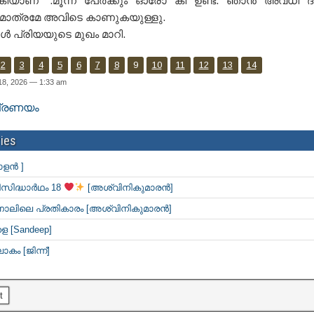
റെ കീയാണ് “.മൂന്ന് പേർക്കും ഓരോ കീ ഉണ്ട്. ഞാൻ അവധി ദ
ും മാത്രമേ അവിടെ കാണുകയുള്ളു.
ോൾ പ്രിയയുടെ മുഖം മാറി.
2
3
4
5
6
7
8
9
10
11
12
13
14
18, 2026 — 1:33 am
്രണയം
ies
ാളൻ ]
സിദ്ധാർഥം 18
[അശ്വിനികുമാരൻ]
 നാലിലെ പ്രതികാരം [അശ്വിനികുമാരൻ]
 [Sandeep]
ോകം [ജിന്ന്]
t