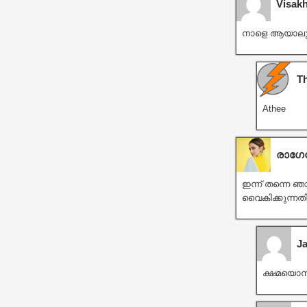
Visak
നാളെ ആയാലും
T
Athee
രാഗേന
ഇന്ന് തന്നെ ഞ
വൈകിക്കുന്നതി
J
ക്ഷമയൊന്