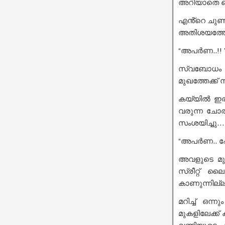
അറിയാതെ തെ
എൻ്റെ ചുണ്
അതിശയത്തോ
“അപർണ..!! 
സ്വബോധം വീ
മുഖത്തേക്ക് നീക
കയ്യിൽ ഇരുന
വരുന്ന ചോര .
സംശയിച്ചു…!
“അപർണ.. ഹേയ
അവളുടെ മുഖത്
സ്രീറ്റ് ല
കാണുന്നില്ല
മറിച്ച് ഒന
മുകളിലേക്ക്