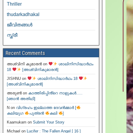
Thriller
thudarkadhakal
ജീവിതങ്ങള്‍
സ്ത്രീ
Recent Comments
അശ്വിനി കുമാരൻ
on
ശാലിനിസിദ്ധാർഥം
18
[അശ്വിനികുമാരൻ]
JISHNU
on
ശാലിനിസിദ്ധാർഥം 18
[അശ്വിനികുമാരൻ]
അരുൺ
on
കാത്തിരിപ്പിൻ്റെ നാളുകൾ…..
[ഞാൻ അതിഥി]
N
on
വിഗ്രഹം ഇല്ലാത്ത ദേവൻമ്മാർ [
കലിയുഗ
പുത്രൻ
കലി
]
Kaamukam
on
Submit Your Story
Michael
on
Lucifer : The Fallen Angel [ 16 ]