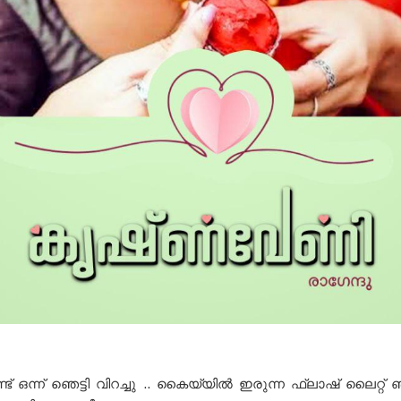
് ഒന്ന് ഞെട്ടി വിറച്ചു .. കൈയ്യിൽ ഇരുന്ന ഫ്ലാഷ് ലൈറ്