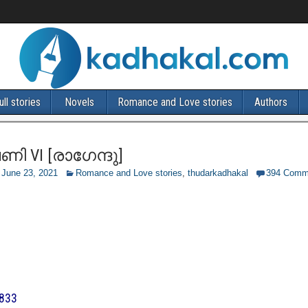
ull stories
Novels
Romance and Love stories
Authors
ണി VI [രാഗേന്ദു]
June 23, 2021
Romance and Love stories
,
thudarkadhakal
394 Comm
6833