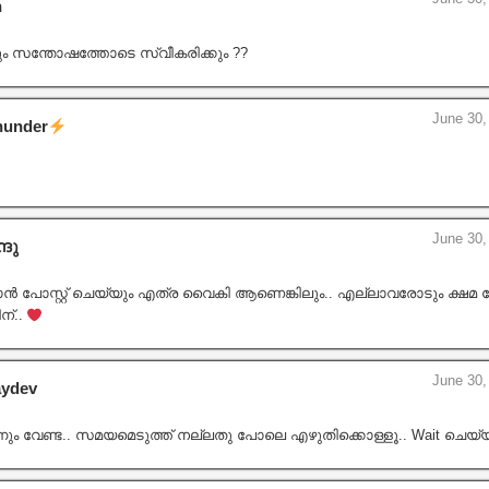
h
 സന്തോഷത്തോടെ സ്വീകരിക്കും ??
June 30,
hunder
June 30,
്ദു
ാൻ പോസ്റ്റ് ചെയ്യും എത്ര വൈകി ആണെങ്കിലും.. എല്ലാവരോടും ക്ഷമ ചോദ
ന്..
June 30,
aydev
നും വേണ്ട.. സമയമെടുത്ത് നല്ലതു പോലെ എഴുതിക്കൊള്ളൂ.. Wait ചെയ്