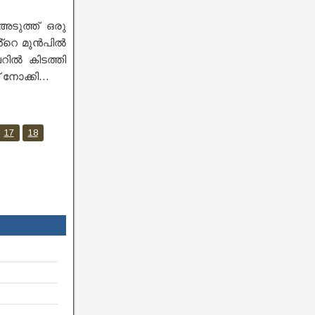
ടുത്ത് ഒരു
ിൻ്റെ മുൻപിൽ
്ചറിൽ കിടത്തി
് നോക്കി…
17
18