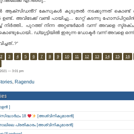
ുറകിലേക്ക് എറിഞ്ഞു..
ക്സിഡൻ്റ് കേസുകൾ കൂടുതൽ നടക്കുന്നത് കൊണ്ട് അ
ഉണ്ട്.. അവിടേക്ക് വണ്ടി പായിച്ചു… ഗേറ്റ് കടന്നു ഹോസ്പിറ്റല
ച്ച് നിർത്തി.. പുറത്ത് നിന്ന അറ്റണ്ടർമാർ വന്ന് അവളെ സ്ട്രക
കൊണ്ടുപോയി.. ഡ്യൂട്ടിയിൽ ഇരുന്ന ഡോക്ടർ വന്ന് അവളെ ഒന്ന
ച്ചത്..?”
2
3
4
5
6
7
8
9
10
11
12
13
14
15
16
 2021 — 3:01 pm
tories
,
Ragendu
ies
ാളൻ ]
സിദ്ധാർഥം 18
[അശ്വിനികുമാരൻ]
 നാലിലെ പ്രതികാരം [അശ്വിനികുമാരൻ]
 [Sandeep]