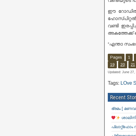
വണ്ടിയുടെ പ
ഈ റോഡിൽ ആ
ഹോസ്പിറ്റൽ 
വണ്ടി ഇരപ്പി
അകത്തേക്ക് 
“എന്താ സംഭവി
Pages
1
19
20
21
Updated: June 27,
Tags:
LOve S
Recent Stor
ഭ്രമം [ മണവ
ശാലിനി
പ്ലാറ്റ്ഫോം
പ്രിയമാനവളെ