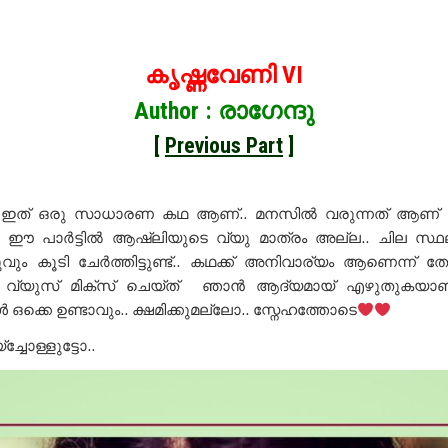
കൃഷ്ണവേണി VI
Author : രാഗേന്ദു
[
Previous Part
]
.. ഇത് ഒരു സാധാരണ കഥ ആണ്.. മനസിൽ വരുന്നത് ആണ് എ
 പാർട്ടിൽ ആഷ്ലിയുടെ വ്യു മാത്രം അല്ല.. ചില സ്ഥല
വും കൂടി ചേർത്തിട്ടുണ്ട്.. കഥക്ക് അനിവാര്യം ആണെന്ന് തോന
വ്യുസ് മിക്സ് ചെയ്ത് ഞാൻ ആദ്യമായ് എഴുതുകയാണ
ക്കെ ഉണ്ടാവും.. ക്ഷമിക്കുമല്ലോ.. സ്നേഹത്തോടെ
‌ച്ചോള്ളുട്ടോ..