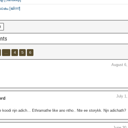
ോകം [ജിന്ന്]
t
nts
…
4
5
6
August 6,
July 1
ord
 koodi njn adich… Ethramathe like ano ntho.. Nte ee storykk. Njn adichath?
June 30,