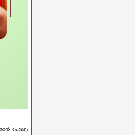
റ് ഞാൻ പോലും