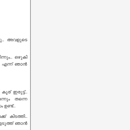
തു.. അവളുടെ
്നും.. ഒഴുകി
്ലെ എന്ന് ഞാൻ
ൂര് ഇരുട്ട്..
ന്നും തന്നെ
ഉണ്ട്..
് കിടത്തി..
 എടുത്ത് ഞാൻ