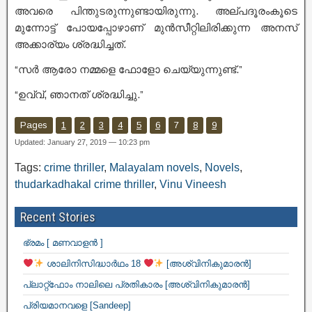
അവരെ പിന്തുടരുന്നുണ്ടായിരുന്നു. അല്പദൂരംകൂടെ
മുന്നോട്ട് പോയപ്പോഴാണ് മുൻസീറ്റിലിരിക്കുന്ന അനസ്
അക്കാര്യം ശ്രദ്ധിച്ചത്.
“സർ ആരോ നമ്മളെ ഫോളോ ചെയ്യുന്നുണ്ട്.”
“ഉവ്വ്, ഞാനത് ശ്രദ്ധിച്ചു.”
Pages
1
2
3
4
5
6
7
8
9
Updated: January 27, 2019 — 10:23 pm
Tags:
crime thriller
,
Malayalam novels
,
Novels
,
thudarkadhakal crime thriller
,
Vinu Vineesh
Recent Stories
ഭ്രമം [ മണവാളൻ ]
ശാലിനിസിദ്ധാർഥം 18
[അശ്വിനികുമാരൻ]
പ്ലാറ്റ്ഫോം നാലിലെ പ്രതികാരം [അശ്വിനികുമാരൻ]
പ്രിയമാനവളെ [Sandeep]