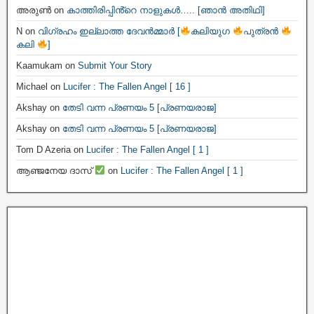
അരുൺ
on
കാത്തിരിപ്പിൻ്റെ നാളുകൾ….. [ഞാൻ അതിഥി]
N
on
വിഗ്രഹം ഇല്ലാത്ത ദേവൻമ്മാർ [
കലിയുഗ
പുത്രൻ
കലി
]
Kaamukam
on
Submit Your Story
Michael
on
Lucifer : The Fallen Angel [ 16 ]
Akshay
on
തേടി വന്ന പ്രണയം 5 [പ്രണയരാജ]
Akshay
on
തേടി വന്ന പ്രണയം 5 [പ്രണയരാജ]
Tom D Azeria
on
Lucifer : The Fallen Angel [ 1 ]
ആഞ്ജനേയ ദാസ്
on
Lucifer : The Fallen Angel [ 1 ]