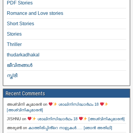
PDF Stories
Romance and Love stories
Short Stories
Stories
Thriller
thudarkadhakal
ജീവിതങ്ങള്‍
സ്ത്രീ
Recent Comments
അശ്വിനി കുമാരൻ
on
ശാലിനിസിദ്ധാർഥം 18
[അശ്വിനികുമാരൻ]
JISHNU
on
ശാലിനിസിദ്ധാർഥം 18
[അശ്വിനികുമാരൻ]
അരുൺ
on
കാത്തിരിപ്പിൻ്റെ നാളുകൾ….. [ഞാൻ അതിഥി]