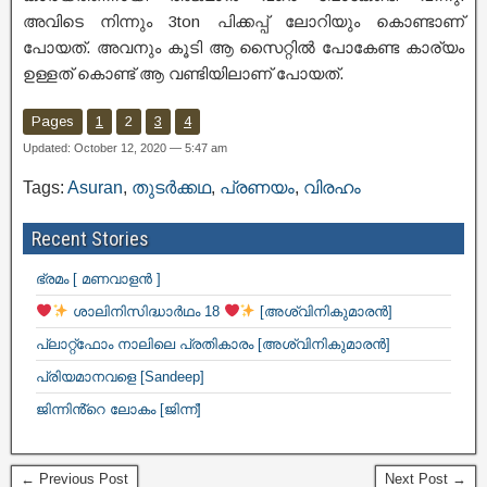
അവിടെ നിന്നും 3ton പിക്കപ്പ് ലോറിയും കൊണ്ടാണ്
പോയത്. അവനും കൂടി ആ സൈറ്റിൽ പോകേണ്ട കാര്യം
ഉള്ളത് കൊണ്ട് ആ വണ്ടിയിലാണ് പോയത്.
Pages
1
2
3
4
Updated: October 12, 2020 — 5:47 am
Tags:
Asuran
,
തുടർക്കഥ
,
പ്രണയം
,
വിരഹം
Recent Stories
ഭ്രമം [ മണവാളൻ ]
ശാലിനിസിദ്ധാർഥം 18
[അശ്വിനികുമാരൻ]
പ്ലാറ്റ്ഫോം നാലിലെ പ്രതികാരം [അശ്വിനികുമാരൻ]
പ്രിയമാനവളെ [Sandeep]
ജിന്നിൻ്റെ ലോകം [ജിന്ന്]
← Previous Post
Next Post →