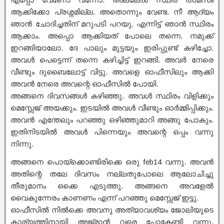
ആക്കിക്കോ പ്രശ്നമില്ല. അതൊന്നും വേണ്ട. നീ ആദ്യം
ഞാൻ ചോദിച്ചതിന് മറുപടി പറയു. എന്നിട്ട് ഞാൻ സ്ഥിരം
ആക്കാം. അപ്പൊ ആക്കിയത് പോലെ തന്നെ. നമുക്ക്
ഇറങ്ങിയാലോ. ദേ പാലും മുട്ടയും ഇരിപ്പുണ്ട് കഴിച്ചോ.
അവൾ പെട്ടെന്ന് തന്നെ കഴിച്ചിട്ട് ഇറങ്ങി. അവർ നേരെ
വീണ്ടും ദുബൈലോട്ട് വിട്ടു. അവളെ ഓഫീസിലും ആക്കി
അവൻ നേരെ അവന്റെ ഓഫീസിൽ പോയി.
അങ്ങനെ ദിവസങ്ങൾ കഴിഞ്ഞു. അവൾ സ്ഥിരം വിളിക്കും
മെസ്സേജ് അയക്കും. ഇടയിൽ അവൾ വീണ്ടും ഓർമ്മിപ്പിക്കും.
അവൻ എന്തേലും പറഞ്ഞു ഒഴിഞ്ഞുമാറി അങ്ങു പോകും.
ഇതിനിടയിൽ അവൾ പിന്നെയും അവന്റെ ഒപ്പം വന്നു
നിന്നു.
അങ്ങനെ പൊയ്ക്കൊണ്ടിരിക്കെ ഒരു feb14 വന്നു. അവൻ
അതിന്റെ തലേ ദിവസം നല്ലതുപോലെ ആലോചിച്ചു
തീരുമാനം ഒക്കെ എടുത്തു. അങ്ങനെ അവളേൽ
വൈകുന്നേരം കാണണം എന്ന് പറഞ്ഞു മെസ്സേജ് ഇട്ടു.
ഓഫീസിൽ നിൽക്കെ അവനു അത്യാവശ്യം ജോലിയുടെ
കാര്യത്തിനായി അജ്‌മാൻ വരെ പോകേണ്ടി വന്നു.