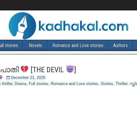
ull stories
Novels
Romance and Love stories
Authors
 പാതി
[THE DEVIL
]
December 21, 2025
thriller
,
Drama
,
Full stories
,
Romance and Love stories
,
Stories
,
Thriller
,
സ്ത്ര