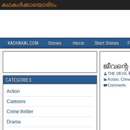
കഥകൾക്കായൊരിടം
KADHAKAL.COM
Stories
Horror
Short Stories
F
ജീവന്റെ
THE DEVIL
CATEGORIES
Action
,
Crime 
Comments
Action
Cartoons
Crime thriller
Drama