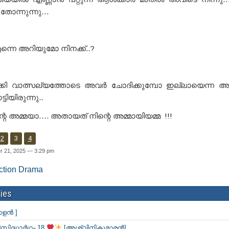
തോന്നുന്നു…
്നെ അറിയുമോ നിനക്ക്..?
്കി വാത്സല്യത്തോടെ അവർ ചോദിക്കുമ്പോ ഇല്ലായെന്ന അ
ിയിരുന്നു..
റെ അമ്മയാ…. അതായത് നിന്റെ അമ്മായിയമ്മ !!!
2
3
4
r 21, 2025 — 3:29 pm
ction Drama
ies
ാളൻ ]
സിദ്ധാർഥം 18
[അശ്വിനികുമാരൻ]