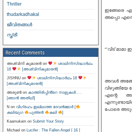
Thriller
ഇങ്ങേരെ എ
thudarkadhakal
അപ്പൊ എന്റ
ജീവിതങ്ങള്‍
സ്ത്രീ
“”വിട് മാമാ 
Recent Comments
അശ്വിനി കുമാരൻ
on
ശാലിനിസിദ്ധാർഥം
18
[അശ്വിനികുമാരൻ]
JISHNU
on
ശാലിനിസിദ്ധാർഥം 18
അവൾ അങ്ങേർ
[അശ്വിനികുമാരൻ]
വിഴുങ്ങിയേ 
അരുൺ
on
കാത്തിരിപ്പിൻ്റെ നാളുകൾ…..
എന്റെ അട
[ഞാൻ അതിഥി]
എന്നുണ്ടായിരു
N
on
വിഗ്രഹം ഇല്ലാത്ത ദേവൻമ്മാർ [
പോരെ അടുത്ത
കലിയുഗ
പുത്രൻ
കലി
]
Kaamukam
on
Submit Your Story
Michael
on
Lucifer : The Fallen Angel [ 16 ]