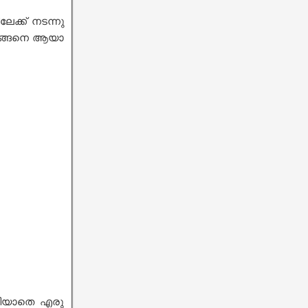
േക്ക് നടന്നു
ം അങ്ങനെ ആയാ
റിയാതെ എരു