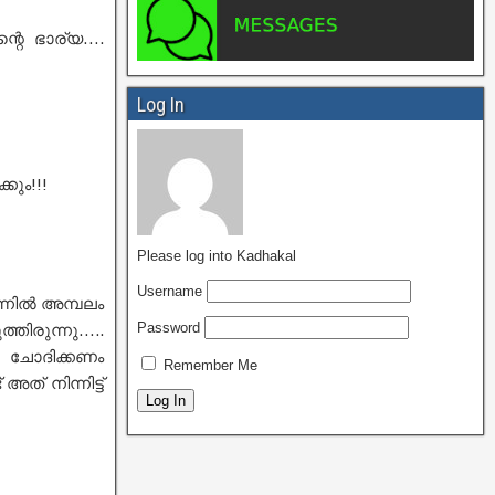
റെ ഭാര്യ….
Log In
കും!!!
Please log into Kadhakal
Username
്നിൽ അമ്പലം
Password
്തിരുന്നു…..
ചോദിക്കണം
Remember Me
അത് നിന്നിട്ട്