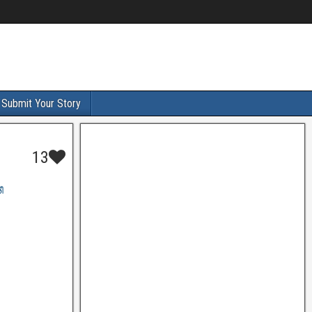
Submit Your Story
13
ീ