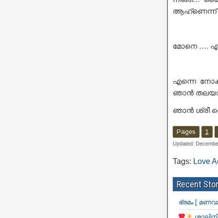
ആഹ്ണെന്ന് 
മോനെ …. എന
എന്നെ നോക
ഞാൻ തലയാട്ട
ഞാൻ ശ്രീ ന്
Pages
1
Updated: Decembe
Tags:
Love A
Recent Stor
ഭ്രമം [ മണവ
ശാലിനി