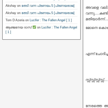
Akshay
on
തേടി വന്ന പ്രണയം 5 [പ്രണയരാജ]
അവളെ വലിച്ച
വന്നു….കണ്ട
Akshay
on
തേടി വന്ന പ്രണയം 5 [പ്രണയരാജ]
മതിയാർന്ന്
Tom D Azeria
on
Lucifer : The Fallen Angel [ 1 ]
മോനെ കൊഴപ
ആഞ്ജനേയ ദാസ്
on
Lucifer : The Fallen Angel
[ 1 ]
എന്ന് ചോദി
സ്സ്സ്സ്സ്സ്സ്സ്…
നേരത്തെ അ