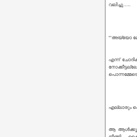
വലിച്ചു…..
“”അയ്യോ മ
എന്ന് ചോദിക
നോക്കീട്ട
പൊന്നമ്മേടെ
എല്ലാരും പ
ആ ആൾക്കൂട്
നീങ്ങി… കൈ