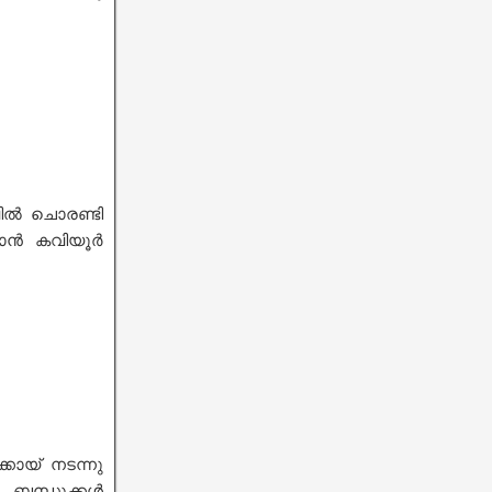
ിവിൽ ചൊരണ്ടി
ഞാൻ കവിയൂർ
കായ് നടന്നു
… ബന്ധുക്കൾ