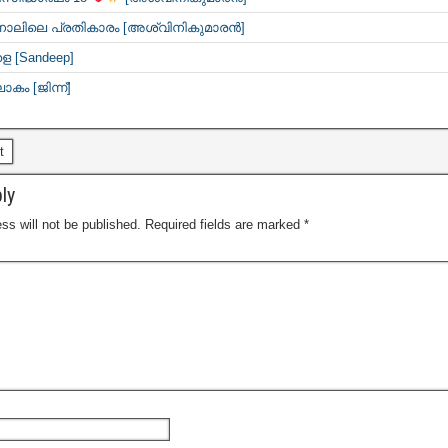
 നാലിലെ പ്രതികാരം [അശ്വിനികുമാരൻ]
 [Sandeep]
ോകം [ജിന്ന്]
t
ly
ss will not be published.
Required fields are marked
*