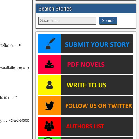
Search Stories
്രീയാ….!!
് തല്ലിയാലോ
ല്ല… “”
ഞു…. തടഞ്ഞെ