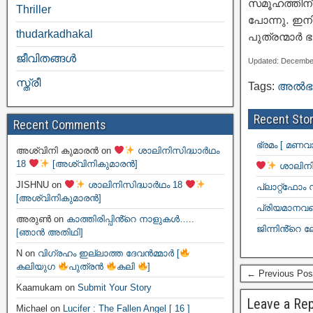
സമൂഹത്തിന്
Thriller
പോന്നു. ഇന
thudarkadhakal
പുത്രന്മാർ ഭൂ
ജീവിതങ്ങള്‍
Updated: Decembe
സ്ത്രീ
Tags:
അൽഭു
Recent Stor
Recent Comments
ഭ്രമം [ മണവ
അശ്വിനി കുമാരൻ
on
ശാലിനിസിദ്ധാർഥം
18
[അശ്വിനികുമാരൻ]
ശാലിനി
JISHNU
on
ശാലിനിസിദ്ധാർഥം 18
പ്ലാറ്റ്ഫോം
[അശ്വിനികുമാരൻ]
പ്രിയമാനവളെ
അരുൺ
on
കാത്തിരിപ്പിൻ്റെ നാളുകൾ…..
ജിന്നിൻ്റെ ല
[ഞാൻ അതിഥി]
N
on
വിഗ്രഹം ഇല്ലാത്ത ദേവൻമ്മാർ [
കലിയുഗ
പുത്രൻ
കലി
]
← Previous Pos
Kaamukam
on
Submit Your Story
Leave a Rep
Michael
on
Lucifer : The Fallen Angel [ 16 ]