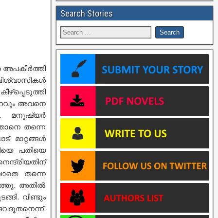
Search Stories
െ അപകീർത്തി
 വിശ്വാസികൾ
്പ്പെടുത്തി
മൂഹവും അവനെ
ി. മനുഷ്യർ
താനെ തന്നെ
ട് മാറ്റങ്ങൾ
തിയെ പതിയെ
്ദ്രിയതിന്
ിയാതെ തന്നെ
ുത്തു. അതിൽ
ങി. വീണ്ടും
വദൂതനെന്ന്.