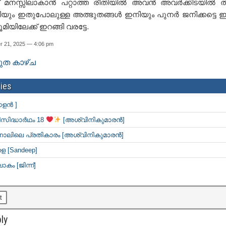
 മനസ്സിലാകാൻ പറ്റാത്ത രീതിയിൽ അവൻ അവർക്കിടയിൽ തന്
ിയും ഇതുപോലുള്ള അത്ഭുതങ്ങൾ ഇനിയും പുനർ ജനിക്കട്ടെ
മിയിലേക്ക് ഇറങ്ങി വരട്ടേ.
r 21, 2025 — 4:06 pm
ത കാഴ്ച
ies
ാളൻ ]
സിദ്ധാർഥം 18
[അശ്വിനികുമാരൻ]
 നാലിലെ പ്രതികാരം [അശ്വിനികുമാരൻ]
 [Sandeep]
ോകം [ജിന്ന്]
t
ly