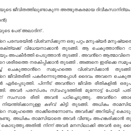
ിയുടെ ജീവിതത്തിലുണ്ടാകുന്ന അത്ഭുതകരമായ ദിവീകസാനിദ്യം
രൻ)
ുടെ പേര് അലാദിന് .
റെ പരമ്പരയിൽ വിശ്വസിക്കുന്ന ഒരു പറ്റം മനുഷ്യർ മനുഷ്യര
രക്ത്യക്ക് വിധേയനാക്കാൻ തുടങ്ങി. ആ ചെകുത്താൻ്റെ
ും അപകീർത്തി പെടുത്താൻ തുടങ്ങി . അവൻ്റെ ആത്മാവിനെ കീഴ
്റെ ശരീരത്തെ നരകിപ്പിക്കാൻ തുടങ്ങി . അങ്ങനെ ഇരിക്കെ സ
്ച് ചെകുത്താൻ്റെ സമൂഹത്തെ വിശ്വസിക്കാൻ തുടങ്ങ
്റെ ജീവിതരീതി പകർന്നെടുത്തപ്പോൾ ദൈവം അവനെ ചെകുത്
ൻ ഏർപ്പെടുത്തി. പിന്നീട് അവൻ്റെ ജീവിത രീതികളിൽ ഒരുപാ
്ങി. അവർ പരസ്പരം സ്വഹൃദത്തിൽ മുന്നോട്ട് പോയി പ
്റ് സംസാര രീതി അവൻ പഠിച്ചെടുത്തു. അവൻ്റെ ഞാനെന
നിയന്ത്രിക്കാനുള്ള കഴിവ് കിട്ടി തുടങ്ങി. അധികം താമസ
റെ സമൂഹത്തെ താക്കീതെന്നോണം അവർക്ക് അറിയിപ്പ് കൊട
്ടൂ. അധികം താമസിയാതെ അവർ വീണ്ടും അഹങ്കരിക്കാൻ തുടങ്
ത് കൊടുത്തു.അതിൽ നിന്ന് അവർ മനസിലാക്കി അവൻ ഒരു ദൈ