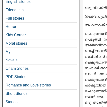
English stories
ഒരു വ്യക്ത
Friendship
(ദൈവ പുത്
Full stories
ആ വ്യക്തിയ
Horror
ചെകുത്താൻ്
Kids Corner
പെടുത്തി ന
Moral stories
അല്ലാദിനെയ
വെച്ച് അവൻ
Myth
അവിശ്വസിച
Novels
ചെകുത്താൻ
സംരക്ഷിക്കാ
Onam Stories
വരാൻ തുടങ
PDF Stories
ചെകുത്താൻ
Romance and Love stories
പ്രകൃതിയെ 
ചെകുത്താൻ്
Short Stories
അവർ ഭയം കണ
Stories
ഒരു താക്കീ